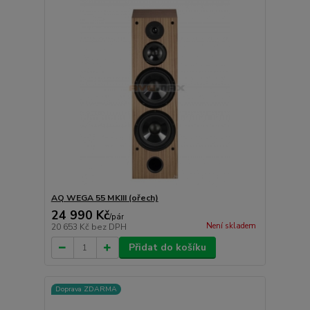
AQ WEGA 55 MKIII (ořech)
24 990 Kč
/
pár
Není skladem
20 653 Kč
bez DPH
Přidat do košíku
Doprava ZDARMA