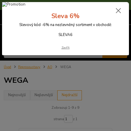
Sleva 6% na nezlevněné zboží s kódem SLEVA6
Sleva 6%
0
ks
za
0,00 Kč
Slevový kód -6% na nezlevněný sortiment v obchodě:
Menu
SLEVA6
Zavřít
Hledat
Úvod
Reprosoustavy
AQ
WEGA
WEGA
Nejnovější
Nejlevnější
Nejdražší
Zobrazuji 1-9 z 9
strana
z 1