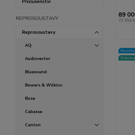
Příslušenství
89 00
REPROSOUSTAVY
73 554 
Reprosoustavy
AQ
Novinka
Doprav
Audiovector
Bluesound
Bowers & Wilkins
Bose
Cabasse
Canton