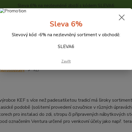
Sleva 6% na nezlevněné zboží s kódem SLEVA6
..
KONTAKTY
O NÁS
POPTÁVKA ZBOŽÍ - KALKULACE
Sleva 6%
Slevový kód -6% na nezlevněný sortiment v obchodě:
Hledat
SLEVA6
Zavřít
eprosoustavy
KEF
výrobce KEF s více než padesatiletou tradicí má široky sortiment
klasické podobě (soliterní provedení ozvučnice v různých úpravách)
orech pro instalaci do zdi, stropu či připravených nábytkových s
pod označením Ventura určené pro venkovní účely jako např. teras