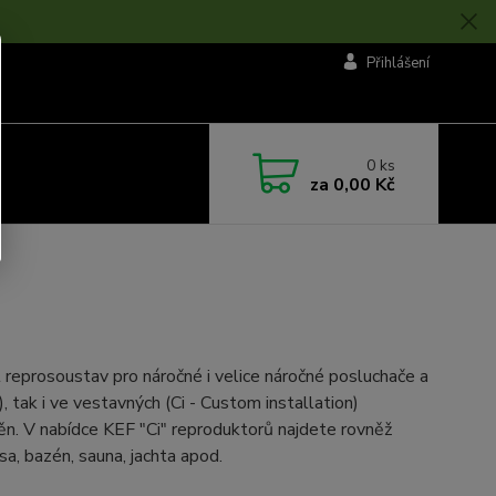
Přihlášení
0
ks
za
0,00 Kč
 reprosoustav pro náročné i velice náročné posluchače a
, tak i ve vestavných (Ci - Custom installation)
těn. V nabídce KEF "Ci" reproduktorů najdete rovněž
a, bazén, sauna, jachta apod.