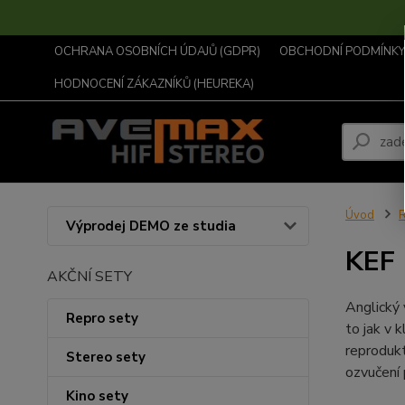
OCHRANA OSOBNÍCH ÚDAJŮ (GDPR)
OBCHODNÍ PODMÍNKY .
HODNOCENÍ ZÁKAZNÍKŮ (HEUREKA)
Úvod
R
Výprodej DEMO ze studia
KEF
AKČNÍ SETY
Anglický 
Repro sety
to jak v 
reprodukt
Stereo sety
ozvučení 
Kino sety