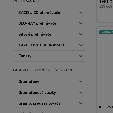
169 0
PŘEHRÁVAČE
139 669
SACD a CD přehrávače
BLU-RAY přehrávače
Doprav
Síťové přehrávače
KAZETOVÉ PŘEHRÁVAČE
Tunery
GRAMOFONY/PŘÍSLUŠENSTVÍ
Gramofony
Gramofonové vložky
Gramo. předzesilovače
KEF R5 