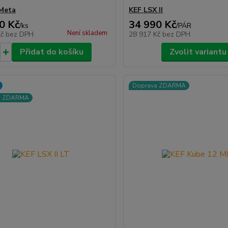
Meta
KEF LSX II
0 Kč
34 990 Kč
/
ks
/
PÁR
Není skladem
Kč
bez DPH
28 917 Kč
bez DPH
Přidat do košíku
Zvolit variantu
Doprava ZDARMA
a ZDARMA