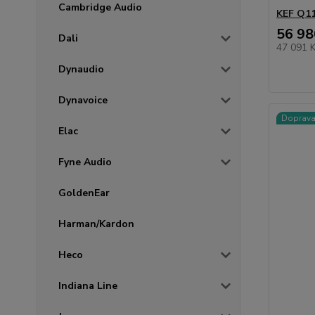
Cambridge Audio
KEF Q1
56 98
Dali
47 091 
Dynaudio
Dynavoice
Doprav
Elac
Fyne Audio
GoldenEar
Harman/Kardon
Heco
Indiana Line