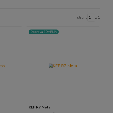
strana
z 1
Doprava ZDARMA
KEF R7 Meta