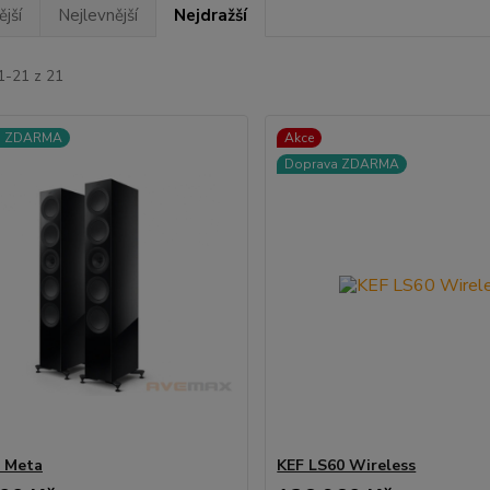
jší
Nejlevnější
Nejdražší
1-21 z 21
a ZDARMA
Akce
Doprava ZDARMA
 Meta
KEF LS60 Wireless