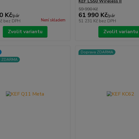
KEF LS50 Wireless II
59 990 Kč
0 Kč
61 990 Kč
/
pár
/
pár
Není skladem
Kč
bez DPH
51 231 Kč
bez DPH
Zvolit variantu
Zvolit variantu
Doprava ZDARMA
a ZDARMA