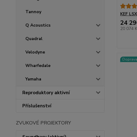
Tannoy
KEF LSX 
24 29
Q Acoustics
20 074 
Quadral
Velodyne
Doprav
Wharfedale
Yamaha
Reproduktory aktivní
Příslušenství
ZVUKOVÉ PROJEKTORY