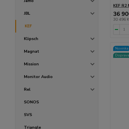
Jamo
KEF R2 
36 90
JBL
30 496 
KEF
Klipsch
Novinka
Magnat
Doprav
Mission
Monitor Audio
Rel
SONOS
SVS
Triangle