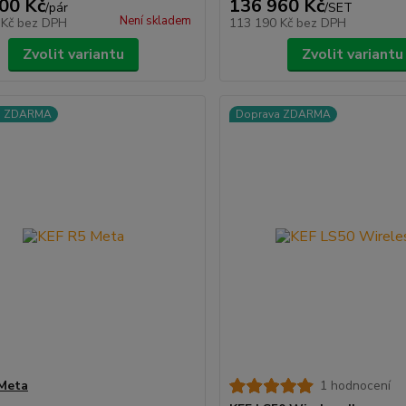
00 Kč
136 960 Kč
/
pár
/
SET
Není skladem
 Kč
bez DPH
113 190 Kč
bez DPH
Zvolit variantu
Zvolit variantu
a ZDARMA
Doprava ZDARMA
Meta
1 hodnocení