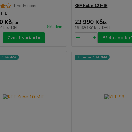
1 hodnocení
KEF Kube 12 MIE
II LT
0 Kč
23 990 Kč
/
pár
/
ks
Skladem
Kč
bez DPH
19 826 Kč
bez DPH
Zvolit variantu
Přidat do ko
a ZDARMA
Doprava ZDARMA