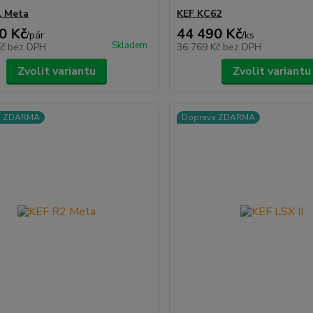
1 Meta
KEF KC62
0 Kč
44 490 Kč
/
pár
/
ks
Skladem
Kč
bez DPH
36 769 Kč
bez DPH
Zvolit variantu
Zvolit variantu
a ZDARMA
Doprava ZDARMA