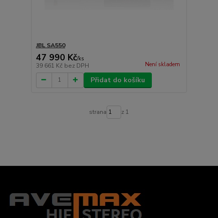
JBL SA550
47 990 Kč
/
ks
Není skladem
39 661 Kč
bez DPH
Přidat do košíku
strana
z 1