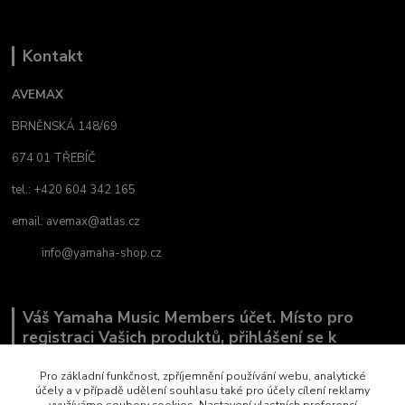
Kontakt
AVEMAX
BRNĚNSKÁ 148/69
674 01 TŘEBÍČ
tel.: +420 604 342 165
email:
avemax@atlas.cz
info@yamaha-shop.cz
Váš Yamaha Music Members účet. Místo pro
registraci Vašich produktů, přihlášení se k
odběru novinek a místo, kde nám můžete sdělit,
co Vás zajímá.
Pro základní funkčnost, zpříjemnění používání webu, analytické
účely a v případě udělení souhlasu také pro účely cílení reklamy