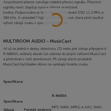
Asynchronní přenos zaručuje stabilní přenos signálu. Přesnost
signálu navíc zlepšují vysoce přesné quartzové
hodiny. Podporováno je také nativní přehrávání DSD 11,2 MHz a
384 kHz. A výsledek? Výjimečně kvalitní zvuk, který plně využívá
výhod zdrojů zvuku s vysokým rozlišením.
MULTIROOM AUDIO – MusicCast
Ať už se jedná o desky, televizory, CD nebo jiné zdroje připojené k
R-N800A, veškerý obsah lze odeslat do jiných zařízení MusicCast
a přehrávat v celé domácnosti. Při vývoji všech produktů
MusicCast byl kladen důraz na vynikající kvalitu zvuku.
Specifikace:
R-N600A
Specifikace
MP3, WMA, MPEG-4 AAC, WAV,
Formát souboru
Síťová