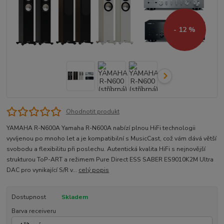
- 12 %
Ohodnotit produkt
YAMAHA R-N600A Yamaha R-N600A nabízí plnou HiFi technologii
vyvíjenou po mnoho let a je kompatibilní s MusicCast, což vám dává větší
svobodu a flexibilitu při poslechu. Autentická kvalita HiFi s nejnovější
strukturou ToP-ART a režimem Pure Direct ESS SABER ES9010K2M Ultra
DAC pro vynikající S/R v...
celý popis
Dostupnost
Skladem
Barva receiveru