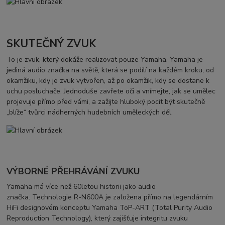
SKUTEČNÝ ZVUK
To je zvuk, který dokáže realizovat pouze Yamaha. Yamaha je
jediná audio značka na světě, která se podílí na každém kroku, od
okamžiku, kdy je zvuk vytvořen, až po okamžik, kdy se dostane k
uchu posluchače. Jednoduše zavřete oči a vnímejte, jak se umělec
projevuje přímo před vámi, a zažijte hluboký pocit být skutečně
„blíže“ tvůrci nádherných hudebních uměleckých děl.
VÝBORNÉ PŘEHRÁVÁNÍ ZVUKU
Yamaha má více než 60letou historii jako audio
značka. Technologie R-N600A je založena přímo na legendárním
HiFi designovém konceptu Yamaha ToP-ART (Total Purity Audio
Reproduction Technology), který zajišťuje integritu zvuku