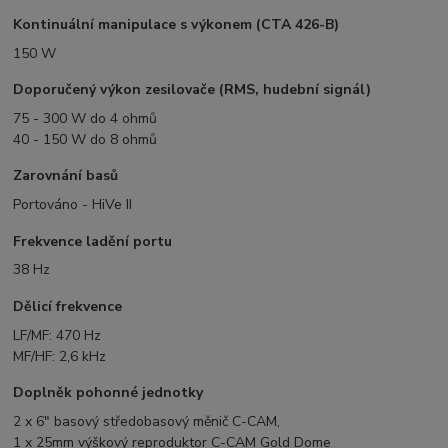
Kontinuální manipulace s výkonem (CTA 426-B)
150 W
Doporučený výkon zesilovače (RMS, hudební signál)
75 - 300 W do 4 ohmů
40 - 150 W do 8 ohmů
Zarovnání basů
Portováno - HiVe II
Frekvence ladění portu
38 Hz
Dělicí frekvence
LF/MF: 470 Hz
MF/HF: 2,6 kHz
Doplněk pohonné jednotky
2 x 6" basový středobasový měnič C-CAM,
1 x 25mm výškový reproduktor C-CAM Gold Dome