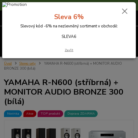
Sleva 6% na nezlevněné zboží s kódem SLEVA6
Sleva 6%
0
ks
za
0,00 Kč
Slevový kód -6% na nezlevněný sortiment v obchodě:
Menu
SLEVA6
Hledat
Zavřít
Úvod
Stereo sety
YAMAHA R-N600 (stříbrná) + MONITOR AUDIO
BRONZE 300 (bílá)
YAMAHA R-N600 (stříbrná) +
MONITOR AUDIO BRONZE 300
(bílá)
Novinka
Akce
TOP produkt
Doprava ZDARMA