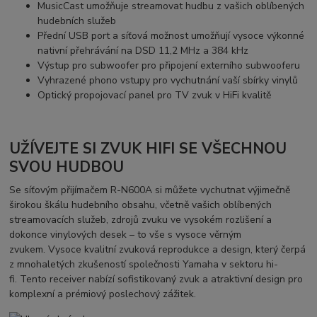
MusicCast umožňuje streamovat hudbu z vašich oblíbených
hudebních služeb
Přední USB port a síťová možnost umožňují vysoce výkonné
nativní přehrávání na DSD 11,2 MHz a 384 kHz
Výstup pro subwoofer pro připojení externího subwooferu
Vyhrazené phono vstupy pro vychutnání vaší sbírky vinylů
Optický propojovací panel pro TV zvuk v HiFi kvalitě
UŽÍVEJTE SI ZVUK HIFI SE VŠECHNOU
SVOU HUDBOU
Se síťovým přijímačem R-N600A si můžete vychutnat výjimečně
širokou škálu hudebního obsahu, včetně vašich oblíbených
streamovacích služeb, zdrojů zvuku ve vysokém rozlišení a
dokonce vinylových desek – to vše s vysoce věrným
zvukem. Vysoce kvalitní zvuková reprodukce a design, který čerpá
z mnohaletých zkušeností společnosti Yamaha v sektoru hi-
fi. Tento receiver nabízí sofistikovaný zvuk a atraktivní design pro
komplexní a prémiový poslechový zážitek.