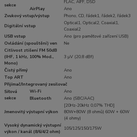
FLAC, AIFF, DSD
sekce
AirPlay
Ano
Zvukový vstup/výstup
Phono, CD, řádek1, řádek2, řádek3
Optical1, Optical2, Coaxial1,
Digitální vstup
Coaxial2
USB vstup
Ano (pro paměťové zařízení USB)
Ovládání (spouštění) ven
Ne
Citlivost ztišení FM 50dB
(IHF, 1 kHz, 100% Mod.,
3 µV (20,8 dBf)
Mono)
Čistý přímý
Ano
Top ART
Ano
Přijímač/Integrovaný zesilovač
Wi-Fi
Ano
Síťová
sekce
Bluetooth
Ano (SBC/AAC)
[20Hz-20kHz 0,07% THD]
Jmenovitý výstupní výkon
80W+80W (8 ohmů) 60W + 60W
(4 ohmy)
Vysoký dynamický výstupní
105/125/150/175W
výkon / kanál (8/6/4/2 ohm)