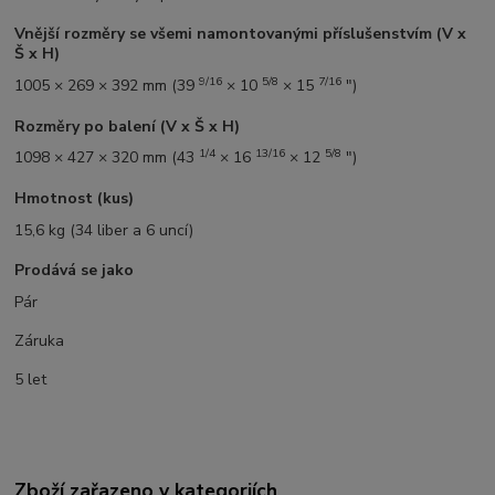
Vnější rozměry se všemi namontovanými příslušenstvím (V x
Š x H)
9/16
5/8
7/16
1005 × 269 × 392 mm (39
× 10
× 15
")
Rozměry po balení (V x Š x H)
1/4
13/16
5/8
1098 × 427 × 320 mm (43
× 16
× 12
")
Hmotnost (kus)
15,6 kg (34 liber a 6 uncí)
Prodává se jako
Pár
Záruka
5 let
Zboží zařazeno v kategoriích