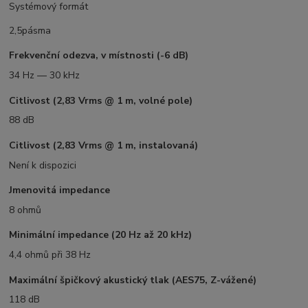
Systémový formát
2,5pásma
Frekvenční odezva, v místnosti (-6 dB)
34 Hz — 30 kHz
Citlivost (2,83 Vrms @ 1 m, volné pole)
88 dB
Citlivost (2,83 Vrms @ 1 m, instalovaná)
Není k dispozici
Jmenovitá impedance
8 ohmů
Minimální impedance (20 Hz až 20 kHz)
4,4 ohmů při 38 Hz
Maximální špičkový akustický tlak (AES75, Z-vážené)
118 dB