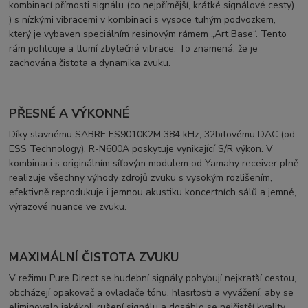
kombinací přímosti signálu (co nejpřímější, krátké signálové cesty).
) s nízkými vibracemi v kombinaci s vysoce tuhým podvozkem,
který je vybaven speciálním resinovým rámem „Art Base“. Tento
rám pohlcuje a tlumí zbytečné vibrace. To znamená, že je
zachována čistota a dynamika zvuku.
PŘESNÉ A VÝKONNÉ
Díky slavnému SABRE ES9010K2M 384 kHz, 32bitovému DAC (od
ESS Technology), R-N600A poskytuje vynikající S/R výkon. V
kombinaci s originálním síťovým modulem od Yamahy receiver plně
realizuje všechny výhody zdrojů zvuku s vysokým rozlišením,
efektivně reprodukuje i jemnou akustiku koncertních sálů a jemné,
výrazové nuance ve zvuku.
MAXIMÁLNÍ ČISTOTA ZVUKU
V režimu Pure Direct se hudební signály pohybují nejkratší cestou,
obcházejí opakovač a ovladače tónu, hlasitosti a vyvážení, aby se
eliminovalo jakékoli rušení signálu a dosáhlo se nejčistší kvality