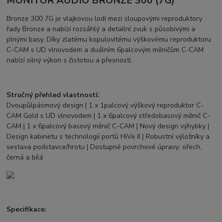
MONITOR AUDIO BRONZE 300 (7G)
Bronze 300 7G je vlajkovou lodí mezi sloupovými reproduktory
řady Bronze a nabízí rozsáhlý a detailní zvuk s působivými a
plnými basy. Díky zlatému kopulovitému výškovému reproduktoru
C-CAM s UD vlnovodem a duálním 6palcovým měničům C-CAM
nabízí silný výkon s čistotou a přesností.
Stručný přehled vlastností:
Dvoupůlpásmový design | 1 x 1palcový výškový reproduktor C-
CAM Gold s UD vlnovodem | 1 x 6palcový středobasový měnič C-
CAM | 1 x 6palcový basový měnič C-CAM | Nový design výhybky |
Design kabinetu s technologií portů HiVe II | Robustní výložníky a
sestava podstavce/hrotu | Dostupné povrchové úpravy: ořech,
černá a bílá
Specifikace: