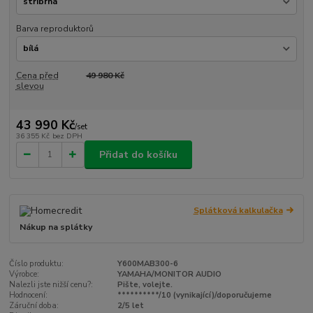
Barva reproduktorů
Cena před
49 980 Kč
slevou
43 990 Kč
/
set
36 355 Kč
bez DPH
Přidat do košíku
Splátková kalkulačka
Nákup na splátky
Číslo produktu:
Y600MAB300-6
Výrobce:
YAMAHA/MONITOR AUDIO
Nalezli jste nižší cenu?:
Pište, volejte.
Hodnocení:
**********/10 (vynikající)/doporučujeme
Záruční doba:
2/5 let