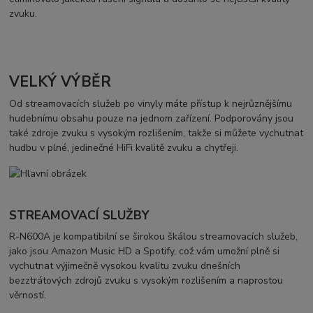
zvuku.
VELKÝ VÝBĚR
Od streamovacích služeb po vinyly máte přístup k nejrůznějšímu
hudebnímu obsahu pouze na jednom zařízení. Podporovány jsou
také zdroje zvuku s vysokým rozlišením, takže si můžete vychutnat
hudbu v plné, jedinečné HiFi kvalitě zvuku a chytřeji.
STREAMOVACÍ SLUŽBY
R-N600A je kompatibilní se širokou škálou streamovacích služeb,
jako jsou Amazon Music HD a Spotify, což vám umožní plně si
vychutnat výjimečně vysokou kvalitu zvuku dnešních
bezztrátových zdrojů zvuku s vysokým rozlišením a naprostou
věrností.