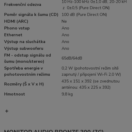
10 Hz-100 kHz 0±1,0 dB, 20-20 kH
Frekvenční odezva
ｚ 0±0,5 (Pure Direct ON)
Poměr signálu k šumu (CD)
100 dB (Pure Direct ON)
HDMI (ARC)
Ne
Phono vstup
Ano
Ethernet
Ano
Výstup na sluchátka
Ano
Výstup subwooferu
Ano
FM - odstup signálu od
65dB/64dB
šumu (mono/stereo)
Spotřeba energie v
0,2 W (pohotovostní režim sítě
pohotovostním režimu
zapnutý / připojení Wi-Fi 2,0 W)
435 x 151 x 392 (se zvednutou
Rozměry (Š x V x H)
anténou: 435 x 225 x 392)
Hmotnost
9,8 kg
+