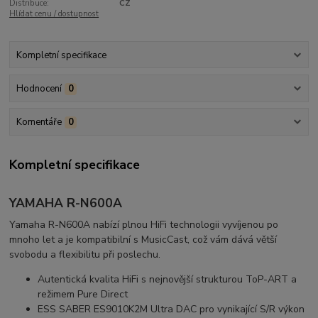
Distribuce:
CZ
Hlídat cenu / dostupnost
Kompletní specifikace
Hodnocení
0
Komentáře
0
Kompletní specifikace
YAMAHA R-N600A
Yamaha R-N600A nabízí plnou HiFi technologii vyvíjenou po
mnoho let a je kompatibilní s MusicCast, což vám dává větší
svobodu a flexibilitu při poslechu.
Autentická kvalita HiFi s nejnovější strukturou ToP-ART a
režimem Pure Direct
ESS SABER ES9010K2M Ultra DAC pro vynikající S/R výkon