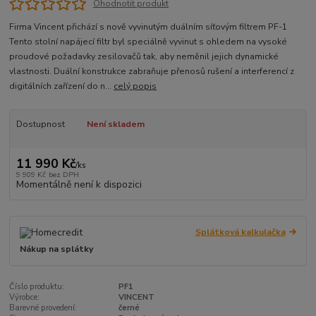
Ohodnotit produkt
Firma Vincent přichází s nově vyvinutým duálním síťovým filtrem PF-1
Tento stolní napájecí filtr byl speciálně vyvinut s ohledem na vysoké
proudové požadavky zesilovačů tak, aby neměnil jejich dynamické
vlastnosti. Duální konstrukce zabraňuje přenosů rušení a interferencí z
digitálních zařízení do n...
celý popis
Dostupnost
Není skladem
11 990 Kč
/
ks
9 909 Kč
bez DPH
Momentálně není k dispozici
Splátková kalkulačka
Nákup na splátky
Číslo produktu:
PF1
Výrobce:
VINCENT
Barevné provedení:
černé