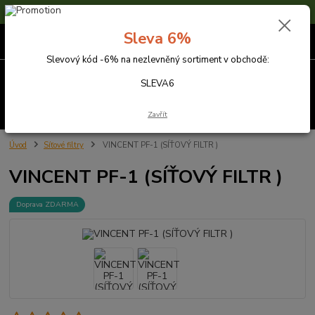
Sleva 6% na nezlevněné zboží s kódem SLEVA6
Sleva 6%
0
ks
za
0,00 Kč
Slevový kód -6% na nezlevněný sortiment v obchodě:
Menu
SLEVA6
Hledat
Zavřít
Úvod
Síťové filtry
VINCENT PF-1 (SÍŤOVÝ FILTR )
VINCENT PF-1 (SÍŤOVÝ FILTR )
Doprava ZDARMA