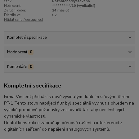
Stav:
Rozbaleno/vystaveno
Hodnocení:
**********/10 (vynikající)
Záruční doba:
24 měsíců
Distribuce:
CZ
Hlídat cenu / dostupnost
Kompletní specifikace
Hodnocení
0
Komentáře
0
Kompletní specifikace
Firma Vincent přichází s nově vyvinutým duálním síťovým filtrem
PF-1 Tento stolní napájecí filtr byl speciálně vyvinut s ohledem na
vysoké proudové požadavky zesilovačů tak, aby neměnil jejich
dynamické vlastnosti.
Duální konstrukce zabraňuje přenosů rušení a interferencí z
digitálních zařízení do napájení analogových systémů.