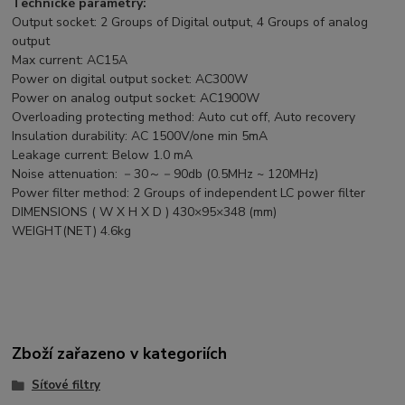
Technické parametry:
Output socket: 2 Groups of Digital output, 4 Groups of analog
output
Max current: AC15A
Power on digital output socket: AC300W
Power on analog output socket: AC1900W
Overloading protecting method: Auto cut off, Auto recovery
Insulation durability: AC 1500V/one min 5mA
Leakage current: Below 1.0 mA
Noise attenuation: －30～－90db (0.5MHz ~ 120MHz)
Power filter method: 2 Groups of independent LC power filter
DIMENSIONS ( W X H X D ) 430×95×348 (mm)
WEIGHT(NET) 4.6kg
Zboží zařazeno v kategoriích
Síťové filtry