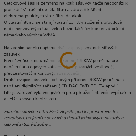
Celokovové šasi je zemněno na kolík zásuvky, takže nedochází k
pronikání VF rušení do těla filtru a zároveň k šíření
elektromagnetických vln z filtru do okolí.
O vlastní filtraci se starají vlastní LC filtry složené z proudově
naddimenzovaných tlumivek a bezindukčních kondenzátorů od
německého výrobce WIMA.
Na zadním panelu najdeme dvě skupiny jakostních síťových
zásuvek.
První čtveřice s maximálním příkonem 1.900W je určena pro
napájení analogových zařízení ( integrovaných zesilovačů,
předzesilovačů a koncových zesilovačů )
Druhá dvojice zásuvek s celkovým příkonem 300W je určena k
napájení digitálních zařízení ( CD, DAC, DVD, BD, TV apod. )
Filtr je zároveň vybaven jističem proti přetížení, hlavním vypínačem
a LED stavovou kontrolkou.
Použitím síťového filtru PF-1 zlepšíte podání prostorovosti v
reprodukci, projasnění dozvuků a detailů jednotlivých nástrojů a
celkové sklidnění scény ..