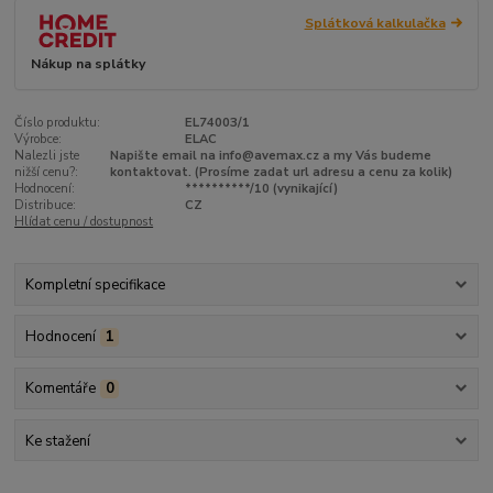
Splátková kalkulačka
Nákup na splátky
Číslo produktu:
EL74003/1
Výrobce:
ELAC
Nalezli jste
Napište email na info@avemax.cz a my Vás budeme
nižší cenu?:
kontaktovat. (Prosíme zadat url adresu a cenu za kolik)
Hodnocení:
**********/10 (vynikající)
Distribuce:
CZ
Hlídat cenu / dostupnost
Kompletní specifikace
Hodnocení
1
Komentáře
0
Ke stažení