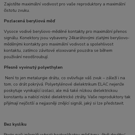
Zajistěte maximální vodivost pro vaše reproduktory a maximální
čistotu zvuku.
Pozlacená beryliová měď
Vysoce vodivé beryliovo-měděné kontakty pro maximální přenos
signálu. Konektory jsou vybaveny 24karátovými zlatými beryliovo-
měděnými kontakty pro maximální vodivost a spolehlivost
kontaktu, zatímco závitové eloxované pouzdra se během
používání neodšroubují.
Přesně vyvinutý polyethylen
Není to jen metalurgie drátu, co ovlivňuje váš zvuk – záleží i na
tom, co drát pokrývá. Polyetylénové dielektrikum ELAC nejenže
poskytuje vynikající izolaci, ale má také nízkou dielektrickou
konstantu a nabízí nízké dielektrické ztráty. Vaše reproduktory tak
přijímají nejčistší a nejjasněji znějící signál, jaký si lze představit.
Bez kyslíku
Proto naši inženýři vybrali bezkyslíkatou měď typu „čtyři devítky“