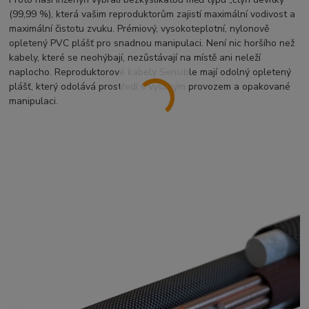
(99,99 %), která vašim reproduktorům zajistí maximální vodivost a
maximální čistotu zvuku. Prémiový, vysokoteplotní, nylonově
opletený PVC plášť pro snadnou manipulaci. Není nic horšího než
kabely, které se neohýbají, nezůstávají na místě ani neleží
naplocho. Reproduktorové kabely Sensible mají odolný opletený
plášť, který odolává prostředí s vysokým provozem a opakované
manipulaci.