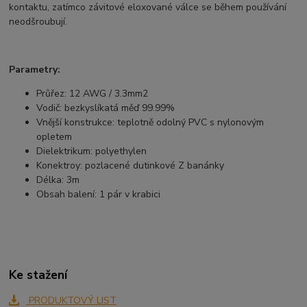
kontaktu, zatímco závitové eloxované válce se během používání
neodšroubují.
Parametry:
Průřez: 12 AWG / 3.3mm2
Vodič: bezkyslíkatá měď 99.99%
Vnější konstrukce: teplotně odolný PVC s nylonovým
opletem
Dielektrikum: polyethylen
Konektroy: pozlacené dutinkové Z banánky
Délka: 3m
Obsah balení: 1 pár v krabici
Ke stažení
PRODUKTOVÝ LIST