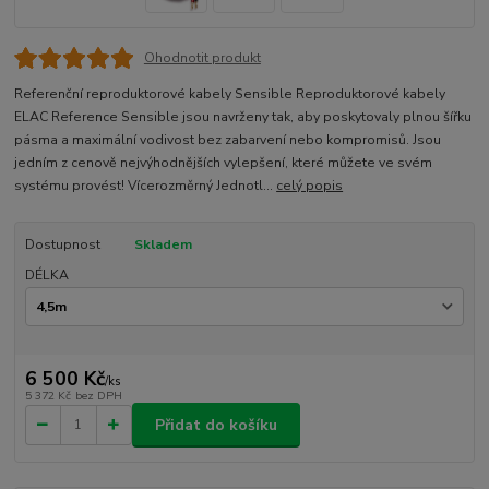
Ohodnotit produkt
Referenční reproduktorové kabely Sensible Reproduktorové kabely
ELAC Reference Sensible jsou navrženy tak, aby poskytovaly plnou šířku
pásma a maximální vodivost bez zabarvení nebo kompromisů. Jsou
jedním z cenově nejvýhodnějších vylepšení, které můžete ve svém
systému provést! Vícerozměrný Jednotl...
celý popis
Dostupnost
Skladem
DÉLKA
6 500 Kč
/
ks
5 372 Kč
bez DPH
Přidat do košíku