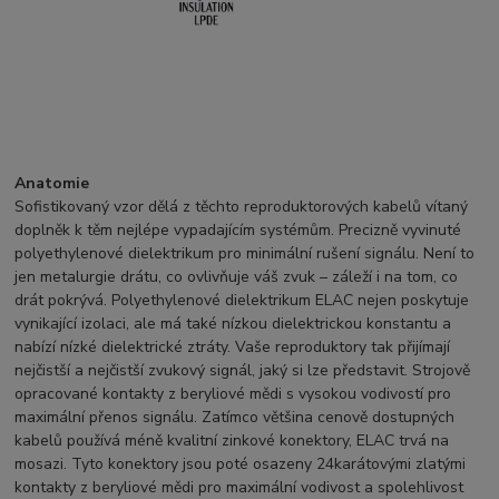
Anatomie
Sofistikovaný vzor dělá z těchto reproduktorových kabelů vítaný
doplněk k těm nejlépe vypadajícím systémům. Precizně vyvinuté
polyethylenové dielektrikum pro minimální rušení signálu. Není to
jen metalurgie drátu, co ovlivňuje váš zvuk – záleží i na tom, co
drát pokrývá. Polyethylenové dielektrikum ELAC nejen poskytuje
vynikající izolaci, ale má také nízkou dielektrickou konstantu a
nabízí nízké dielektrické ztráty. Vaše reproduktory tak přijímají
nejčistší a nejčistší zvukový signál, jaký si lze představit. Strojově
opracované kontakty z beryliové mědi s vysokou vodivostí pro
maximální přenos signálu. Zatímco většina cenově dostupných
kabelů používá méně kvalitní zinkové konektory, ELAC trvá na
mosazi. Tyto konektory jsou poté osazeny 24karátovými zlatými
kontakty z beryliové mědi pro maximální vodivost a spolehlivost