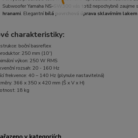
Subwoofer Yamaha NS-SW300 vás totiž nepochybně zaujme sv
hranami
. Elegantní
bílá povrchová úprava
s
klavírním lakem
vé charakteristiky:
strukce: boční basreflex
roduktor: 250 mm (10“)
imální výkon: 250 W RMS
kvenční rozsah: 20 - 160 Hz
ící frekvence: 40 – 140 Hz (plynule nastavitelná)
měry: 366 x 350 x 420 mm (Š x V x H)
tnost: 18 kg
zařazeno v kategoriích