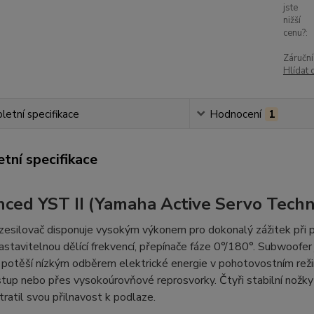
jste
nižší
cenu?:
Záruční
Hlídat 
etní specifikace
Hodnocení
1
tní specifikace
ced YST II (Yamaha Active Servo Techno
zesilovač disponuje vysokým výkonem pro dokonalý zážitek při 
astavitelnou dělící frekvencí, přepínače fáze 0°/180°. Subwoof
 potěší nízkým odběrem elektrické energie v pohotovostním rež
up nebo přes vysokoúrovňové reprosvorky. Čtyři stabilní nožky p
tratil svou přilnavost k podlaze.