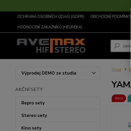
OCHRANA OSOBNÍCH ÚDAJŮ (GDPR)
OBCHODNÍ PODMÍNKY .
HODNOCENÍ ZÁKAZNÍKŮ (HEUREKA)
Úvod
R
Výprodej DEMO ze studia
YAM
AKČNÍ SETY
Akce
Repro sety
Stereo sety
Kino sety