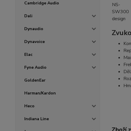
Cambridge Audio
Dali
Dynaudio
Zvuko
Dynavoice
Kon
Rep
Elac
Max
Fre
Fyne Audio
Děl
Roz
GoldenEar
Hmo
Harman/Kardon
Heco
Indiana Line
Zboží 