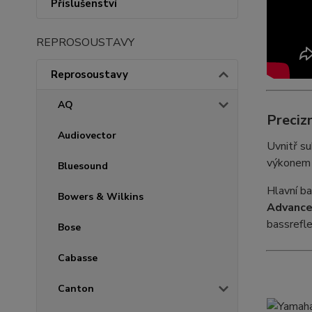
Příslušenství
REPROSOUSTAVY
Reprosoustavy
AQ
Preciz
Audiovector
Uvnitř s
výkone
Bluesound
Hlavní b
Bowers & Wilkins
Advance
bassrefl
Bose
Cabasse
Canton