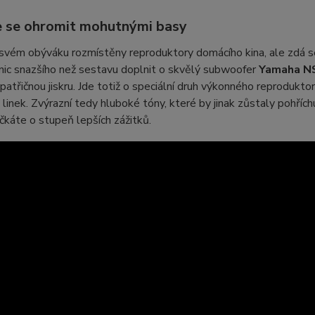
 se ohromit mohutnými basy
svém obýváku rozmístěny reproduktory domácího kina, ale zdá se
nic snazšího než sestavu doplnit o skvělý subwoofer
Yamaha 
atřičnou jiskru. Jde totiž o speciální druh výkonného reproduktor
linek. Zvýrazní tedy hluboké tóny, které by jinak zůstaly pohřích
káte o stupeň lepších zážitků.