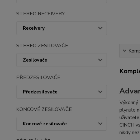
STEREO RECEIVERY
Receivery
STEREO ZESILOVAČE
Kompl
Zesilovače
Komple
PŘEDZESILOVAČE
Advan
Předzesilovače
Výkonný 
KONCOVÉ ZESILOVAČE
plynule n
uživatele
Koncové zesilovače
CINCH vst
nikdy nez