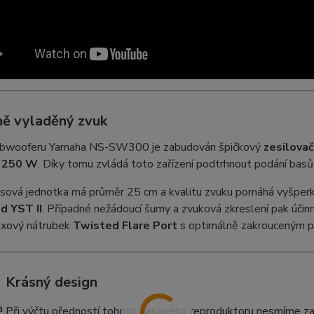
ně vyladěný zvuk
ubwooferu Yamaha NS-SW300 je zabudován špičkový
zesilovač
m
250 W
. Díky tomu zvládá toto zařízení podtrhnout podání basů 
asová jednotka má průměr 25 cm a kvalitu zvuku pomáhá vyšperko
d YST II
. Případné nežádoucí šumy a zvuková zkreslení pak účin
exový nátrubek
Twisted Flare Port
s optimálně zakrouceným p
Krásný design
Při výčtu předností tohoto basového reproduktoru nesmíme za