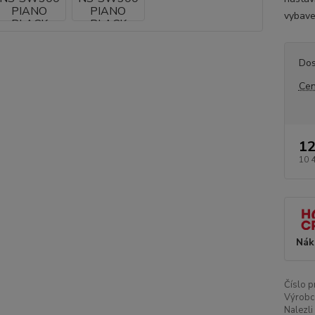
vybave
Dos
Cen
12
10 
Nák
Číslo p
Výrobc
Nalezli