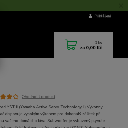
Přihlášení
0
ks
za
0,00 Kč
Ohodnotit produkt
ed YST II (Yamaha Active Servo Technology II) Výkonný
vač disponuje vysokým výkonem pro dokonalý zážitek při
hu vašeho domácího kina. Subwoofer je vybavený plynule
itelnou dělící frekvencí, přepínače fáze 0°/180°. Subwoofer je