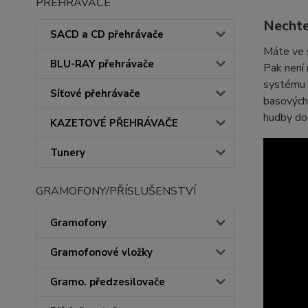
PŘEHRÁVAČE
Nechte
SACD a CD přehrávače
Máte ve 
BLU-RAY přehrávače
Pak není 
systému p
Síťové přehrávače
basových 
hudby doč
KAZETOVÉ PŘEHRÁVAČE
Tunery
GRAMOFONY/PŘÍSLUŠENSTVÍ
Gramofony
Gramofonové vložky
Gramo. předzesilovače