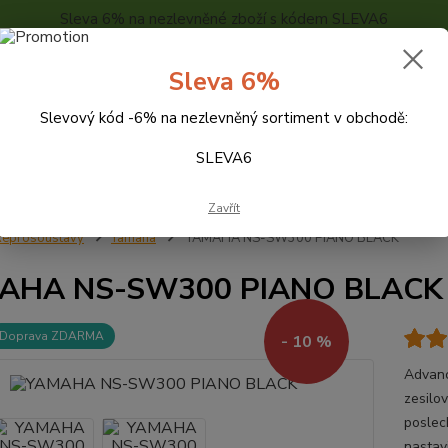
Sleva 6% na nezlevněné zboží s kódem SLEVA6
..
KONTAKTY
O NÁS
POPTÁVKA ZBOŽÍ - KALKULACE
Sleva 6%
Slevový kód -6% na nezlevněný sortiment v obchodě:
Hledat
SLEVA6
Zavřít
eprosoustavy
Yamaha
YAMAHA NS-SW300 PIANO BLACK
AHA NS-SW300 PIANO BLACK
Doprava ZDARMA
- 10 %
Advanc
zesilo
poslec
nastav