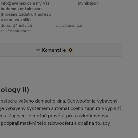
info@avemax.cz a my Vás
(vynikající)
budeme kontaktovat.
(Prosíme zadat url adresu
a cenu za kolik)
 doba:
24 měsíců
Distribuce:
CZ
cenu / dostupnost
Komentáře
0
logy II)
poslechu vašeho domácího kina. Subwoofer je vybavený
er je vybavený systémem automatického zapnutí a vypnutí,
imu. Zapojení je možné provést přes nízkoúrovňový
odpírají masivní tělo subwooferu a dbají na to, aby