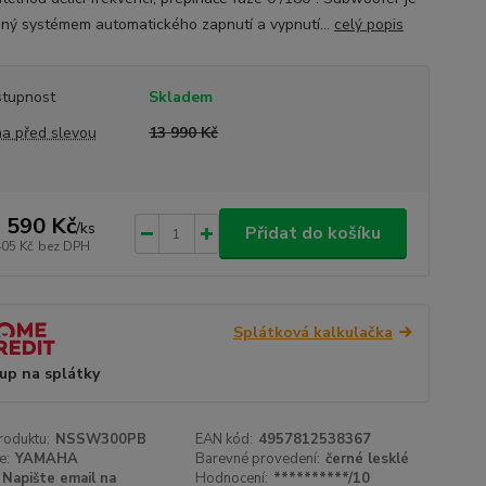
ný systémem automatického zapnutí a vypnutí...
celý popis
tupnost
Skladem
a před slevou
13 990 Kč
 590 Kč
/
ks
Přidat do košíku
405 Kč
bez DPH
Splátková kalkulačka
up na splátky
roduktu:
NSSW300PB
EAN kód:
4957812538367
e:
YAMAHA
Barevné provedení:
černé lesklé
Napište email na
Hodnocení:
**********/10