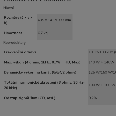
Hlavní
Rozměry (š × v ×
435 x 141 x 333 mm
h)
Hmotnost
6,7 kg
Reproduktory
Frekvenční odezva
10 Hz-100 kHz (0
Max. výkon (4 ohms, 1kHz, 0.7% THD, Max)
140 W + 140W
Dynamický výkon na kanál (8/6/4/2 ohmy)
125 W/150 W/1
Totální harmonické zkreslení (8 ohms, 20 Hz-
100 W + 100 W
20 kHz)
Odstup signál šum (CD, atd.)
0,2%