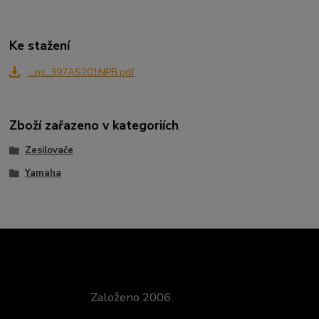
Ke stažení
_ps_397AS201NPB.pdf
Zboží zařazeno v kategoriích
Zesilovače
Yamaha
Založeno 2006