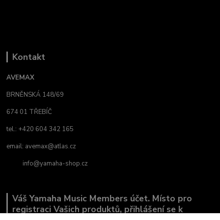
Kontakt
AVEMAX
BRNĚNSKÁ 148/69
674 01 TŘEBÍČ
tel.: +420 604 342 165
email:
avemax@atlas.cz
info@yamaha-shop.cz
Váš Yamaha Music Members účet. Místo pro
registraci Vašich produktů, přihlášení se k