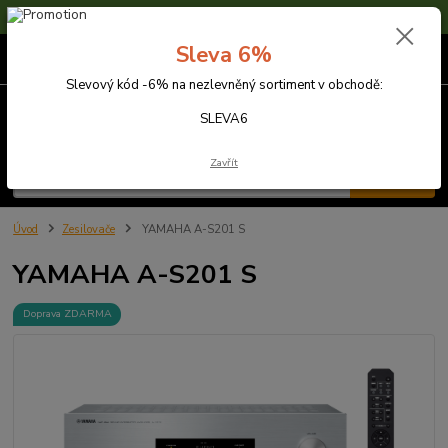
Sleva 6% na nezlevněné zboží s kódem SLEVA6
Sleva 6%
0
ks
za
0,00 Kč
Slevový kód -6% na nezlevněný sortiment v obchodě:
Menu
SLEVA6
Zavřít
Hledat
Úvod
Zesilovače
YAMAHA A-S201 S
YAMAHA A-S201 S
Doprava ZDARMA