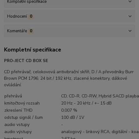
Kompletní specifikace
Hodnocení
0
Komentáře
0
Kompletní specifikace
PRO-JECT CD BOX SE
CD přehrávač, celokovová antivibrační skříň, D / A převodníky Burr
Brown PCM 1796. 24 bit / 192 kHz, zlacené konektory, dálkové
ovládání.
přehrává
CD, CD-R, CD-RW, Hybrid SACD playb
kmitočtový rozsah
20 Hz - 20 kHz / +- 15 dB
zkreslení THD
0,007 %
odstup signál / šum
100 dB / 1V
audio vstupy
-
audio výstupy
analogový - linkový RCA, digitální - koa
hmotnost
2,67 kg