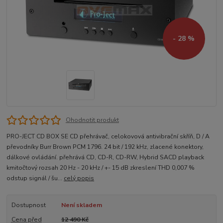
- 28 %
Ohodnotit produkt
PRO-JECT CD BOX SE CD přehrávač, celokovová antivibrační skříň, D / A
převodníky Burr Brown PCM 1796. 24 bit / 192 kHz, zlacené konektory,
dálkové ovládání. přehrává CD, CD-R, CD-RW, Hybrid SACD playback
kmitočtový rozsah 20 Hz - 20 kHz / +- 15 dB zkreslení THD 0,007 %
odstup signál / šu...
celý popis
Dostupnost
Není skladem
Cena před
12 490 Kč