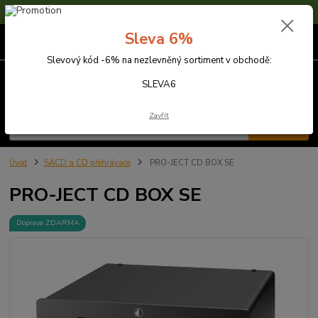
Sleva 6% na nezlevněné zboží s kódem SLEVA6
Sleva 6%
0
ks
za
0,00 Kč
Slevový kód -6% na nezlevněný sortiment v obchodě:
Menu
SLEVA6
Zavřít
Hledat
Úvod
SACD a CD přehrávače
PRO-JECT CD BOX SE
PRO-JECT CD BOX SE
Doprava ZDARMA