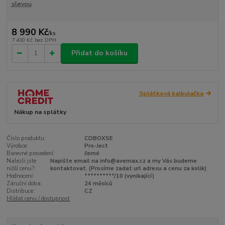
slevou
8 990 Kč
/
ks
7 430 Kč
bez DPH
Přidat do košíku
Splátková kalkulačka
Nákup na splátky
Číslo produktu:
CDBOXSE
Výrobce:
Pro-Ject
Barevné provedení:
černé
Nalezli jste
Napište email na info@avemax.cz a my Vás budeme
nižší cenu?:
kontaktovat. (Prosíme zadat url adresu a cenu za kolik)
Hodnocení:
**********/10 (vynikající)
Záruční doba:
24 měsíců
Distribuce:
CZ
Hlídat cenu / dostupnost