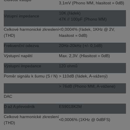
3,1mV (Phono MM, hlasitost = 0dB)
10K (řádek)
Vstupní impedance
47K // 100pF (Phono MM)
Celkové harmonické zkreslení
<0,0004% (řádek, 1KHz @ 2V,
(THD)
hlasitost = 0dB)
Frekvenční odezva
20Hz-20kHz (+/- 0,1dB)
Výstupní napětí
Max. 2,3V. (Hlasitost = 0dB)
Výstupní impedance
120 ohmů
Poměr signálu k šumu (S / N)
> 110dB (řádek, A-vážený)
> 76dB (Phono MM, A-vážené)
DAC
D až A převodník
ES9018K2M
Celkové harmonické zkreslení
<0,0006% (1KHz @ 0dBFS)
(THD)