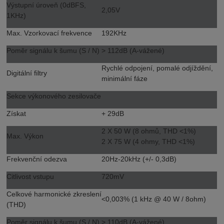
Výstupní úroveň (0dBFS,
2,05V
1KHz)
Max. Vzorkovací frekvence
192KHz
Poměr signálu k šumu (S / N)
> 112dB (A-vážené)
Rychlé odpojení, pomalé odjíždění,
Digitální filtry
minimální fáze
Sekce výkonového zesilovače
Získat
+ 29dB
2 X 50 W (8 ohmů, THD <1%)
Max. Výkon
2 X 75 W (4 ohmy, THD <1%)
Frekvenční odezva
20Hz-20kHz (+/- 0,3dB)
Citlivost vstupu
720mV
Celkové harmonické zkreslení
<0,003% (1 kHz @ 40 W / 8ohm)
(THD)
Poměr signálu k šumu (S / N)
> 110dB (A-vážené)