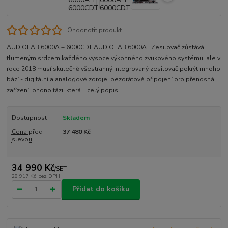
Ohodnotit produkt
AUDIOLAB 6000A + 6000CDT AUDIOLAB 6000A Zesilovač zůstává
tlumeným srdcem každého vysoce výkonného zvukového systému, ale v
roce 2018 musí skutečně všestranný integrovaný zesilovač pokrýt mnoho
bází - digitální a analogové zdroje, bezdrátové připojení pro přenosná
zařízení, phono fázi, která...
celý popis
Dostupnost
Skladem
Cena před
37 480 Kč
slevou
34 990 Kč
/
SET
28 917 Kč
bez DPH
Přidat do košíku