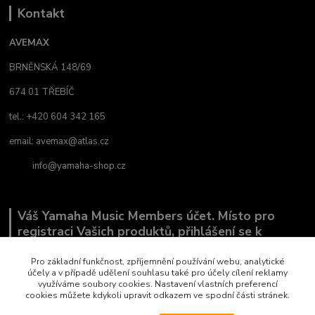
Kontakt
AVEMAX
BRNĚNSKÁ 148/69
674 01 TŘEBÍČ
tel.: +420 604 342 165
email:
avemax@atlas.cz
info@yamaha-shop.cz
Váš Yamaha Music Members účet. Místo pro
registraci Vašich produktů, přihlášení se k
odběru novinek a místo, kde nám můžete sdělit,
co Vás zajímá.
Pro základní funkčnost, zpříjemnění používání webu, analytické
účely a v případě udělení souhlasu také pro účely cílení reklamy
využíváme soubory cookies. Nastavení vlastních preferencí
cookies můžete kdykoli upravit odkazem ve spodní části stránek.