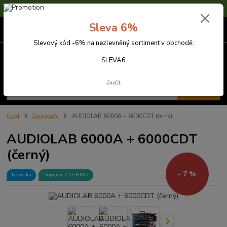
Sleva 6% na nezlevněné zboží s kódem SLEVA6
Sleva 6%
0
ks
za
0,00 Kč
Slevový kód -6% na nezlevněný sortiment v obchodě:
Menu
SLEVA6
Zavřít
Hledat
Úvod
Zesilovače
AUDIOLAB 6000A + 6000CDT (černý)
AUDIOLAB 6000A + 6000CDT
(černý)
- 7 %
Novinka
Doprava ZDARMA