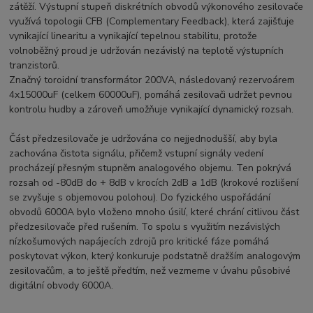
zátěží. Výstupní stupeň diskrétních obvodů výkonového zesilovače
využívá topologii CFB (Complementary Feedback), která zajišťuje
vynikající linearitu a vynikající tepelnou stabilitu, protože
volnoběžný proud je udržován nezávislý na teplotě výstupních
tranzistorů.
Značný toroidní transformátor 200VA, následovaný rezervoárem
4x15000uF (celkem 60000uF), pomáhá zesilovači udržet pevnou
kontrolu hudby a zároveň umožňuje vynikající dynamický rozsah.
Část předzesilovače je udržována co nejjednodušší, aby byla
zachována čistota signálu, přičemž vstupní signály vedení
procházejí přesným stupněm analogového objemu. Ten pokrývá
rozsah od -80dB do + 8dB v krocích 2dB a 1dB (krokové rozlišení
se zvyšuje s objemovou polohou). Do fyzického uspořádání
obvodů 6000A bylo vloženo mnoho úsilí, které chrání citlivou část
předzesilovače před rušením. To spolu s využitím nezávislých
nízkošumových napájecích zdrojů pro kritické fáze pomáhá
poskytovat výkon, který konkuruje podstatně dražším analogovým
zesilovačům, a to ještě předtím, než vezmeme v úvahu působivé
digitální obvody 6000A.