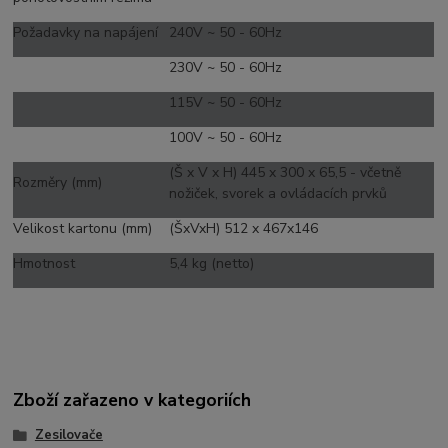
Požadavky na napájení
240V ~ 50 - 60Hz
230V ~ 50 - 60Hz
115V ~ 50 - 60Hz
100V ~ 50 - 60Hz
(Š x V x H) 445 x 300 x 65,5 - včetně
Rozměry (mm)
nožiček, svorek a ovládacích prvků
Velikost kartonu (mm)
(ŠxVxH) 512 x 467x146
Hmotnost
5,4 kg (netto)
Zboží zařazeno v kategoriích
Zesilovače