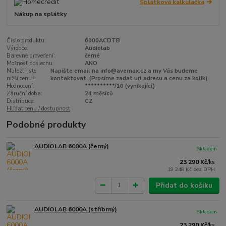
Splátková kalkulačka
Nákup na splátky
Číslo produktu:
6000ACDTB
Výrobce:
Audiolab
Barevné provedení:
černé
Možnost poslechu:
ANO
Nalezli jste
Napište email na info@avemax.cz a my Vás budeme
nižší cenu?:
kontaktovat. (Prosíme zadat url adresu a cenu za kolik)
Hodnocení:
**********/10 (vynikající)
Záruční doba:
24 měsíců
Distribuce:
CZ
Hlídat cenu / dostupnost
Podobné produkty
AUDIOLAB 6000A (černý)
Skladem
23 290 Kč
/
ks
19 248 Kč
bez DPH
Přidat do košíku
AUDIOLAB 6000A (stříbrný)
Skladem
23 290 Kč
/
ks