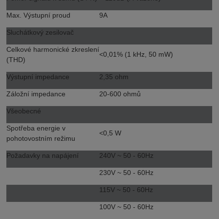
Max. Výstupní proud
9A
Sluchátkový zesilovač
Celkové harmonické zkreslení
<0,01% (1 kHz, 50 mW)
(THD)
Výstupní impedance
2,35 ohm
Záložní impedance
20-600 ohmů
Všeobecné
Spotřeba energie v
<0,5 W
pohotovostním režimu
Požadavky na napájení
240V ~ 50 - 60Hz
230V ~ 50 - 60Hz
115V ~ 50 - 60Hz
100V ~ 50 - 60Hz