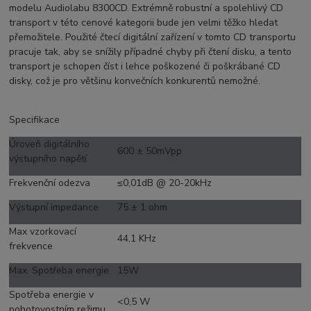
modelu Audiolabu 8300CD. Extrémně robustní a spolehlivý CD
transport v této cenové kategorii bude jen velmi těžko hledat
přemožitele. Použité čtecí digitální zařízení v tomto CD transportu
pracuje tak, aby se snížily případné chyby při čtení disku, a tento
transport je schopen číst i lehce poškozené či poškrábané CD
disky, což je pro většinu konvečních konkurentů nemožné.
Specifikace
Úroveň digitálního
600 ± 50mVpp
výstupního napětí
Frekvenční odezva
≤0,01dB @ 20-20kHz
Výstupní impedance
75 ± 1 ohm
Max vzorkovací
44,1 KHz
frekvence
Max. Spotřeba energie
15W
Spotřeba energie v
<0,5 W
pohotovostním režimu