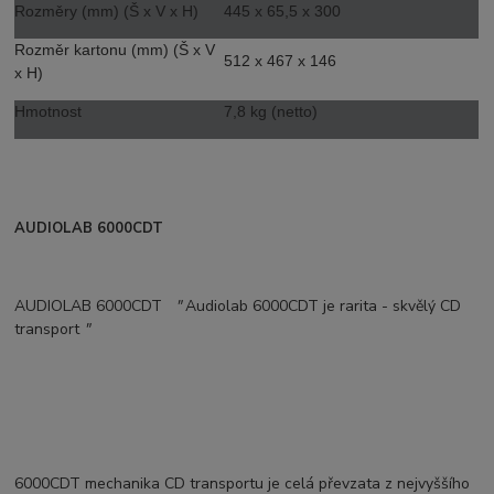
Rozměry (mm) (Š x V x H)
445 x 65,5 x 300
Rozměr kartonu (mm) (Š x V
512 x 467 x 146
x H)
Hmotnost
7,8 kg (netto)
AUDIOLAB 6000CDT
AUDIOLAB 6000CDT
"
Audiolab 6000CDT je ​​rarita - skvělý CD
transport
"
6000CDT mechanika CD transportu je celá převzata z nejvyššího