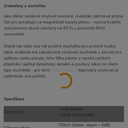
Gramofony a sluchátka
Jako důkaz nedávné vinylové revoluce, Audiolab zahrnoval phono
fázi pro pohybující se magnetické kazety phono - vysoce kvalitní,
nízkošumový obvod založený na JFETu s precizním RIAA
vyrovnáním.
Stejně tak stále více lidí používá sluchátka pro poslech hudby,
takže Audiolab má zabudovaný zesilovač sluchátek s obvody pro
zpětnou vazbu proudu. Jeho šířka pásma a vysoká rychlost
přepínání zajišťují dynamický, detailní a poutavý výkon se všemi
typy sluchátek - pro tento integrovaný integrovaný zesilovač je
zaškrtnuto více políček.
Specifikace
+ 8dB (řádek)
Zisk (max.)
+ 55dB (Phono MM)
720mV (řádek, objem = 0dB)
Citlivost vstupu