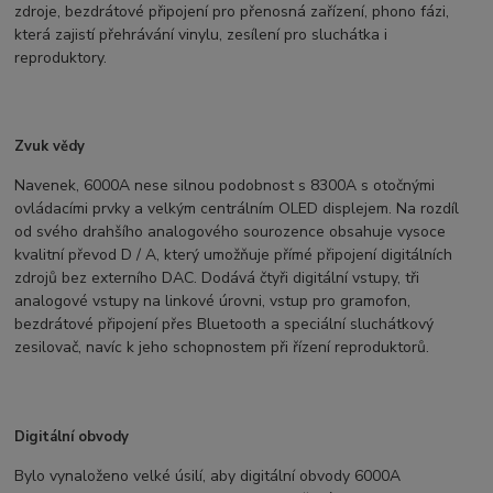
zdroje, bezdrátové připojení pro přenosná zařízení, phono fázi,
která zajistí přehrávání vinylu, zesílení pro sluchátka i
reproduktory.
Zvuk vědy
Navenek, 6000A nese silnou podobnost s 8300A s otočnými
ovládacími prvky a velkým centrálním OLED displejem. Na rozdíl
od svého drahšího analogového sourozence obsahuje vysoce
kvalitní převod D / A, který umožňuje přímé připojení digitálních
zdrojů bez externího DAC. Dodává čtyři digitální vstupy, tři
analogové vstupy na linkové úrovni, vstup pro gramofon,
bezdrátové připojení přes Bluetooth a speciální sluchátkový
zesilovač, navíc k jeho schopnostem při řízení reproduktorů.
Digitální obvody
Bylo vynaloženo velké úsilí, aby digitální obvody 6000A