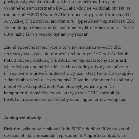
poskytovaly vysokou kvalitu, kterou lze očekávat u vysoce
výkonného samostatného DAC. Jako vždy se Audiolab obrátil na
rodinu čipů ES9018 Sabre32 Reference, aby provedl konverzi D /
A, využívající 32bitovou architekturu HyperStream společnosti ESS
Technology a Eliminátor časové domény Jitter Eliminator zajišťující
ultra nízký šum a vysoký dynamický rozsah.
Žádná společnost neví více o tom, jak maximálně využít této
technicky vynikající, ale náročné technologie DAC než Audiolab.
Pokud obvody obklopující ES9018 nemají dostatečný standard,
výsledný zvuk se může zdát trochu chladný a tvrdý; zacházet s
ním správně, a úroveň hudebního výrazu, který tento čip vykopává
z digitálního signálu, je podmanivá. Původní, všeobecně uznávaný
model M-DAC společnosti Audiolab byl jedním z prvních
komponentů domácího zvuku, který v roce 2011 začlenil čip
ES9018, a společnost od té doby svou implementaci vylepšuje.
Analogové obvody
Diskrétní výkonový zesilovač řady 6000A dodává 50W na kanál
do osmi ohmů, s maximálním proudem 9 Ampérů do obtížných