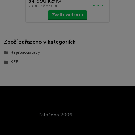
34 990 Kč
/
PÁR
Skladem
28 917 Kč
bez DPH
Zvolit variantu
Zboží zařazeno v kategoriích
Reprosoustavy
KEF
Založeno 2006