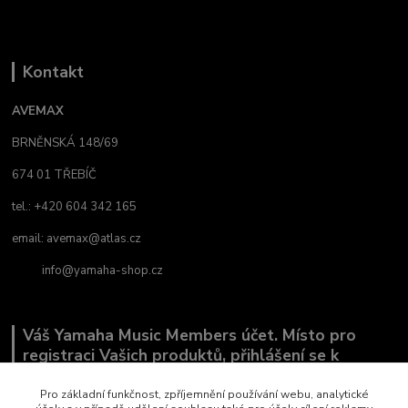
Kontakt
AVEMAX
BRNĚNSKÁ 148/69
674 01 TŘEBÍČ
tel.: +420 604 342 165
email:
avemax@atlas.cz
info@yamaha-shop.cz
Váš Yamaha Music Members účet. Místo pro
registraci Vašich produktů, přihlášení se k
odběru novinek a místo, kde nám můžete sdělit,
co Vás zajímá.
Pro základní funkčnost, zpříjemnění používání webu, analytické