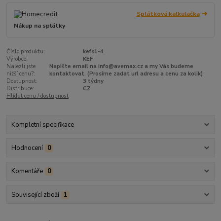
Splátková kalkulačka
Nákup na splátky
Číslo produktu:
kefs1-4
Výrobce:
KEF
Nalezli jste
Napište email na info@avemax.cz a my Vás budeme
nižší cenu?:
kontaktovat. (Prosíme zadat url adresu a cenu za kolik)
Dostupnost:
3 týdny
Distribuce:
CZ
Hlídat cenu / dostupnost
Kompletní specifikace
Hodnocení
0
Komentáře
0
Související zboží
1