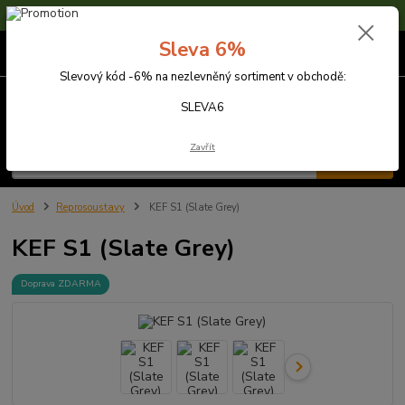
Sleva 6% na nezlevněné zboží s kódem SLEVA6
Sleva 6%
0
ks
za
0,00 Kč
Slevový kód -6% na nezlevněný sortiment v obchodě:
Menu
SLEVA6
Zavřít
Hledat
Úvod
Reprosoustavy
KEF S1 (Slate Grey)
KEF S1 (Slate Grey)
Doprava ZDARMA