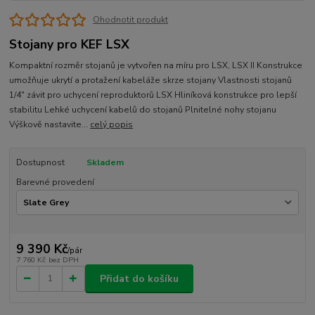
Ohodnotit produkt
Stojany pro KEF LSX
Kompaktní rozměr stojanů je vytvořen na míru pro LSX, LSX II Konstrukce
umožňuje ukrytí a protažení kabeláže skrze stojany Vlastnosti stojanů
1/4" závit pro uchycení reproduktorů LSX Hliníková konstrukce pro lepší
stabilitu Lehké uchycení kabelů do stojanů Plnitelné nohy stojanu
Výškově nastavite...
celý popis
Dostupnost
Skladem
Barevné provedení
9 390 Kč
/
pár
7 760 Kč
bez DPH
Přidat do košíku