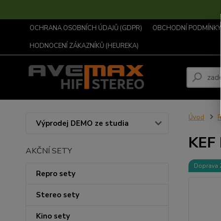
OCHRANA OSOBNÍCH ÚDAJŮ (GDPR)
OBCHODNÍ PODMÍNKY .
HODNOCENÍ ZÁKAZNÍKŮ (HEUREKA)
Úvod
R
Výprodej DEMO ze studia
KEF 
AKČNÍ SETY
Doprava
Repro sety
Stereo sety
Kino sety