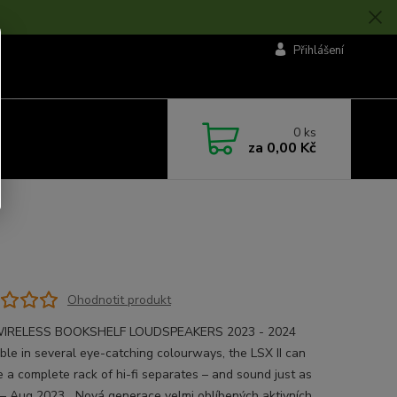
Přihlášení
0
ks
za
0,00 Kč
Ohodnotit produkt
WIRELESS BOOKSHELF LOUDSPEAKERS 2023 - 2024​
able in several eye-catching colourways, the LSX II can
e a complete rack of hi-fi separates – and sound just as
 – Aug 2023​ ​ Nová generace velmi oblíbených aktivních