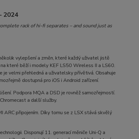
 2024​
complete rack of hi-fi separates – and sound just as
ěkolik vylepšení a změn, které každý uživatel jistě
 na které běží i modely KEF LS50 Wireless II a LS60.
e je velmi přehledná a uživatelsky přívětivá. Obsahuje
mozřejmě dostupná pro iOS i Android zařízení.
ozlišení. Podpora MQA a DSD je rovněž samozřejmostí.
 Chromecast a další služby.
MI ARC připojením. Díky tomu se z LSX stává skvělý
echnologii. Disponují 11. generací měniče Uni-Q a