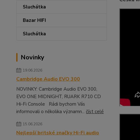
Sluchátka
Bazar HIFI
Sluchátka
Novinky
19.06.2026
Cambridge Audio EVO 300
NOVINKY: Cambridge Audio EVO 300,
EVO ONE MIDNIGHT, RUARK R710 CD
Hi-Fi Console Rádi bychom Vás
informovali o několika významn...
číst celé
15.06.2026
Nejlepší britské značky Hi-Fi audio