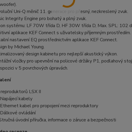
woofer).
oluční Uni-Q měnič 11. generace pro přesný, nezkreslený zvuk.
ic Integrity Engine pro bohatý a plný zvuk.
on systému: LF 70W třída D, HF 30W třída D, Max. SPL: 102 d
uitivní aplikace KEF Connect s uživatelsky příjemným prostředím.
ailní nastavení EQ prostřednictvím aplikace KEF Connect.
ign by Michael Young.
imalizovaný design kabinetu pro nejlepší akustický výkon.
tážní vložky pro upevnění na policové držáky P1, podlahový sto
ispozici v 5 povrchových úpravách.
alení
 reproduktorů LSX II
 Napájecí kabely
 Ethernet kabel pro propojení mezi reproduktory
 Dálkové ovládání
Stručná úvodní příručka, informace o záruce a bezpečnosti
ideo recenze