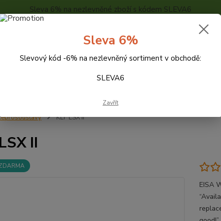
Sleva 6% na nezlevněné zboží s kódem SLEVA6
..
KONTAKTY
O NÁS
POPTÁVKA ZBOŽÍ - KALKULACE
Sleva 6%
Slevový kód -6% na nezlevněný sortiment v obchodě:
Hledat
SLEVA6
Zavřít
eprosoustavy
KEF LSX II
LSX II
 ZDARMA
EISA 
“Avail
replac
good!”