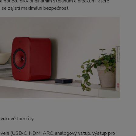
 poličku díky originálním stojanům a držákům, které
 se zajistí maximální bezpečnost.
zvukové formáty.
ybavení (USB-C, HDMI ARC, analogový vstup, výstup pro