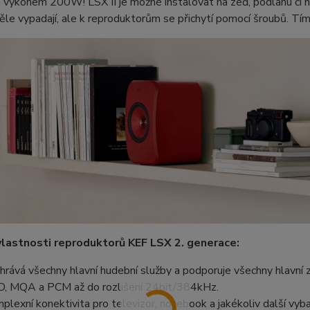
výkonem 200W! LSX II je možné instalovat na zeď, podlahu či na
ěle vypadají, ale k reproduktorům se přichytí pomocí šroubů. Tím
vlastnosti reproduktorů KEF LSX 2. generace:
hrává všechny hlavní hudební služby a podporuje všechny hlavní 
, MQA a PCM až do rozlišení 24bit/384kHz.
plexní konektivita pro televizor, notebook a jakékoliv další v