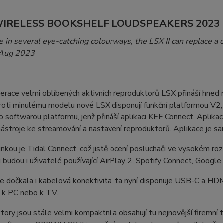
WIRELESS BOOKSHELF LOUDSPEAKERS 2023 -
e in several eye-catching colourways, the LSX II can replace a 
Aug 2023​ ​
race velmi oblíbených aktivních reproduktorů LSX přináší hned n
roti minulému modelu nové LSX disponují funkční platformou V2,
o softwarou platformu, jenž přináší aplikaci KEF Connect. Aplikac
ástroje ke streamování a nastavení reproduktorů. Aplikace je sa
inkou je Tidal Connect, což jistě ocení posluchači ve vysokém r
 budou i uživatelé používající AirPlay 2, Spotify Connect, Google
 dočkala i kabelová konektivita, ta nyní disponuje USB-C a HD
 k PC nebo k TV.
ory jsou stále velmi kompaktní a obsahují tu nejnovější firemní t