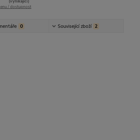
(vynikající)
cenu / dostupnost
mentáře
0
Související zboží
2