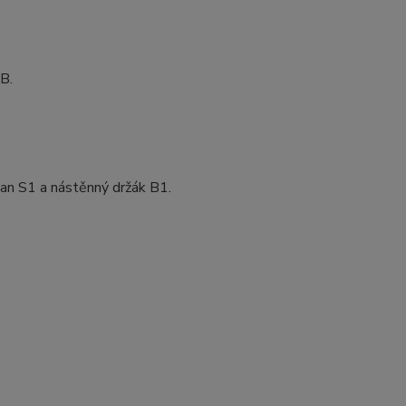
B.
jan S1 a nástěnný držák B1.