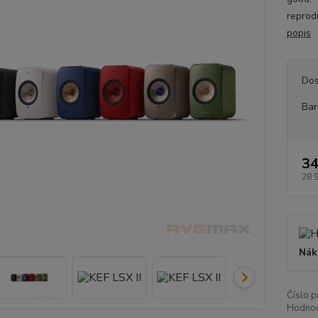
reprod
popis
Dos
Bar
34
28 
Nák
Číslo p
Hodnoc