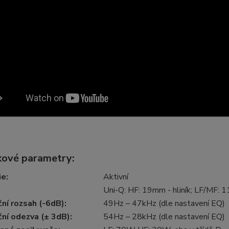
ové parametry:
ie
:
Aktivní
Uni-Q: HF: 19mm - hliník; LF/MF: 
ní rozsah (-6dB)
:
49Hz – 47kHz (dle nastavení EQ)
ní odezva (± 3dB)
:
54Hz – 28kHz (dle nastavení EQ)