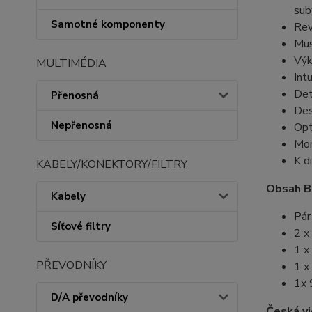
sub
Samotné komponenty
Rev
Mus
Výk
MULTIMÉDIA
Int
Det
Přenosná
Des
Nepřenosná
Opt
Mon
K d
KABELY/KONEKTORY/FILTRY
Obsah B
Kabely
Pár
Síťové filtry
2 x
1 x
PŘEVODNÍKY
1 x
1x 
D/A převodníky
Česká v