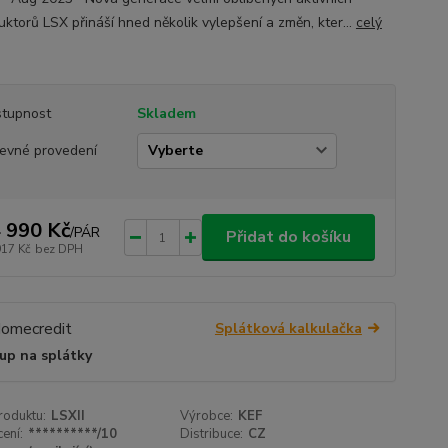
uktorů LSX přináší hned několik vylepšení a změn, kter...
celý
tupnost
Skladem
evné provedení
 990 Kč
/
PÁR
Přidat do košíku
917 Kč
bez DPH
Splátková kalkulačka
up na splátky
roduktu:
LSXII
Výrobce:
KEF
ení:
**********/10
Distribuce:
CZ