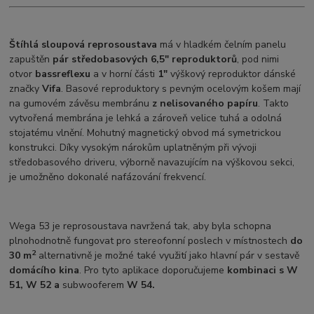
Štíhlá sloupová reprosoustava
má v hladkém čelním panelu
zapuštěn
pár středobasových 6,5" reproduktorů
, pod nimi
otvor
bassreflexu
a v horní části
1"
výškový reproduktor dánské
značky
Vifa
. Basové reproduktory s pevným ocelovým košem mají
na gumovém závěsu membránu
z nelisovaného papíru
. Takto
vytvořená membrána je lehká a zároveň velice tuhá a odolná
stojatému vlnění. Mohutný magnetický obvod má symetrickou
konstrukci. Díky vysokým nárokům uplatněným při vývoji
středobasového driveru, výborně navazujícím na výškovou sekci,
je umožněno dokonalé nafázování frekvencí.
Wega 53 je reprosoustava navržená tak, aby byla schopna
plnohodnotně fungovat pro stereofonní poslech v místnostech
do
2
30 m
alternativně je možné také využití jako hlavní pár v sestavě
domácího kina
. Pro tyto aplikace doporučujeme
kombinaci s W
51, W 52 a
subwooferem
W 54.