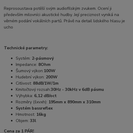
Reprosoustava potěší svým audiofilským zvukem. Ocení ji
především milovníci akustické hudby. Její preciznost vyniká na
věrném podání vokálních partů. Právě na detail lidského hlasu je
ucho
Technické parametry:
Systém:
2-pásmový
Impedance:
8Ohm
Šumový výkon:
100W
Hudební výkon:
200W
Citlivost:
88dB/1W/1m
Kmitočtový rozsah:
30Hz - 30kHz v 6dB pásmu
Výhybka:
6,12 dB/oct
Rozměry (šxvxh):
195mm x 890mm x 310mm
Systém bassreflex
Hmotnost:
16kg
Objem:
33l
Cena za 1 PÁR!