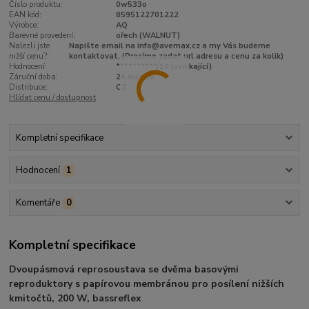
Číslo produktu:
0w533o
EAN kód:
8595122701222
Výrobce:
AQ
Barevné provedení:
ořech (WALNUT)
Nalezli jste
Napište email na info@avemax.cz a my Vás budeme
nižší cenu?:
kontaktovat. (Prosíme zadat url adresu a cenu za kolik)
Hodnocení:
**********/10 (vynikající)
Záruční doba:
24 měsíců
Distribuce:
CZ
Hlídat cenu / dostupnost
Kompletní specifikace
Hodnocení
1
Komentáře
0
Kompletní specifikace
Dvoupásmová reprosoustava se dvěma basovými
reproduktory s papírovou membránou pro posílení nižších
kmitočtů, 200 W, bassreflex