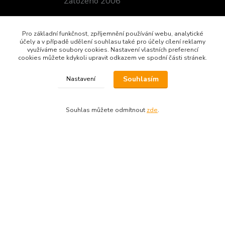
Založeno 2006
Pro základní funkčnost, zpříjemnění používání webu, analytické
účely a v případě udělení souhlasu také pro účely cílení reklamy
využíváme soubory cookies. Nastavení vlastních preferencí
cookies můžete kdykoli upravit odkazem ve spodní části stránek.
Souhlasím
Nastavení
Kontakt
AVEMAX
Souhlas můžete odmítnout
zde
.
BRNĚNSKÁ 148/69
674 01 TŘEBÍČ
tel.: +420 604 342 165
email:
avemax@atlas.cz
info@yamaha-shop.cz