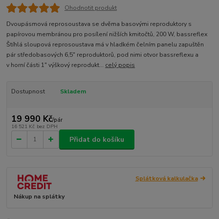
Ohodnotit produkt
Dvoupásmová reprosoustava se dvěma basovými reproduktory s
papírovou membránou pro posílení nižších kmitočtů, 200 W, bassreflex
Štíhlá sloupová reprosoustava má v hladkém čelním panelu zapuštěn
pár středobasových 6,5" reproduktorů, pod nimi otvor bassreflexu a
v horní části 1" výškový reprodukt...
celý popis
Dostupnost
Skladem
19 990 Kč
/
pár
16 521 Kč
bez DPH
Přidat do košíku
Splátková kalkulačka
Nákup na splátky