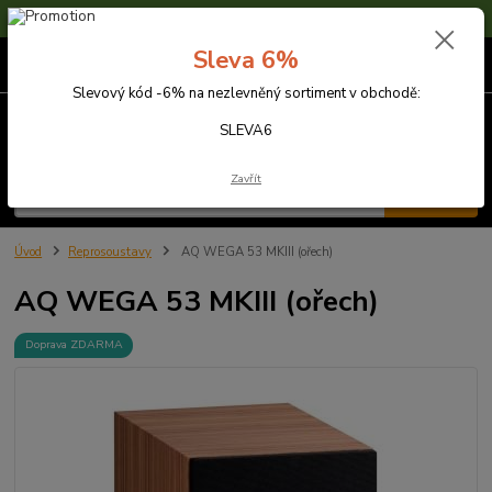
Sleva 6% na nezlevněné zboží s kódem SLEVA6
Sleva 6%
0
ks
za
0,00 Kč
Slevový kód -6% na nezlevněný sortiment v obchodě:
Menu
SLEVA6
Zavřít
Hledat
Úvod
Reprosoustavy
AQ WEGA 53 MKIII (ořech)
AQ WEGA 53 MKIII (ořech)
Doprava ZDARMA