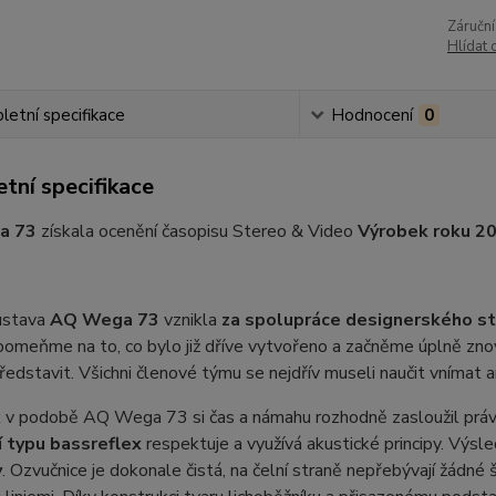
Záruční
Hlídat 
etní specifikace
Hodnocení
0
tní specifikace
a 73
získala ocenění časopisu Stereo & Video
Výrobek roku 2
ustava
AQ Wega 73
vznikla
za spolupráce designerského s
pomeňme na to, co bylo již dříve vytvořeno a začněme úplně znov
ředstavit. Všichni členové týmu se nejdřív museli naučit vnímat a
 v podobě AQ Wega 73 si čas a námahu rozhodně zasloužil prá
í typu bassreflex
respektuje a využívá akustické principy. Výsl
y
. Ozvučnice je dokonale čistá, na čelní straně nepřebývají žádné