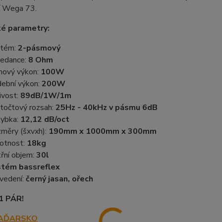
í Wega 73.
ké parametry:
stém:
2-pásmový
edance:
8 Ohm
ový výkon:
100W
ební výkon:
200W
livost:
89dB/1W/1m
točtový rozsah:
25Hz - 40kHz v pásmu 6dB
ybka:
12,12 dB/oct
měry (šxvxh):
190mm x 1000mm x 300mm
otnost:
18kg
třní objem:
30l
tém bassreflex
vedení:
černý jasan, ořech
1 PÁR!
AĎARSKO