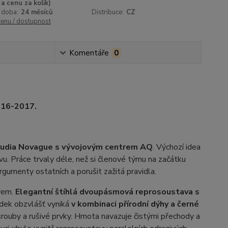
a cenu za kolik)
 doba:
24 měsíců
Distribuce:
CZ
cenu / dostupnost
Komentáře
0
016-2017.
tudia Novague s vývojovým centrem AQ
. Výchozí idea
u. Práce trvaly déle, než si členové týmu na začátku
rgumenty ostatních a porušit zažitá pravidla.
vem.
Elegantní štíhlá dvoupásmová reprosoustava s
edek obzvlášť vyniká
v kombinaci přírodní dýhy a černé
 šrouby a rušivé prvky. Hmota navazuje čistými přechody a