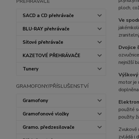
plynulými
PŘEHRÁVAČE
ploch, co
SACD a CD přehrávače
Ve spodn
jakémkoli
BLU-RAY přehrávače
zraniteln
Síťové přehrávače
Dvojice 
ozvučnice
KAZETOVÉ PŘEHRÁVAČE
nejnižší 
Tunery
Výškový
motor je 
GRAMOFONY/PŘÍSLUŠENSTVÍ
doplněna
Gramofony
Elektron
použité s
Gramofonové vložky
použity ž
Gramo. předzesilovače
Zvukově r
zvládá i 