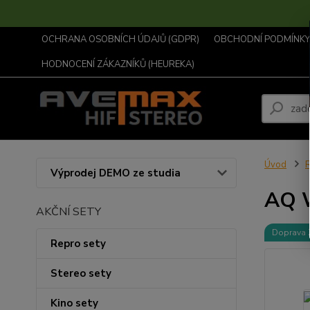
OCHRANA OSOBNÍCH ÚDAJŮ (GDPR)
OBCHODNÍ PODMÍNKY .
HODNOCENÍ ZÁKAZNÍKŮ (HEUREKA)
Úvod
R
Výprodej DEMO ze studia
AQ W
AKČNÍ SETY
Doprava
Repro sety
Stereo sety
Kino sety