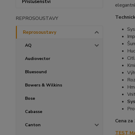
Příslušenství
elegantn
Technic
REPROSOUSTAVY
Sy
Reprosoustavy
Imp
Šum
AQ
Hud
Cit
Audiovector
Kmi
Bluesound
Výh
Roz
Bowers & Wilkins
Hm
Vni
Bose
Sys
Pro
Cabasse
Cena za 
Canton
TEST M