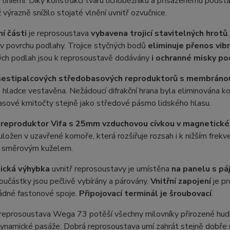
 liniemi. Díky konstrukci tvaru lichoběžníku a přisazenému podsta
ž výrazně snížilo stojaté vlnění uvnitř ozvučnice.
í části
je reprosoustava
vybavena trojicí stavitelných hrotů
v povrchu podlahy. Trojice styčných bodů
eliminuje přenos vibr
ých podlah jsou k reprosoustavě dodávány
i ochranné misky po
šestipalc
ových středobasových reproduktorů s membránou 
 hladce vestavěna. Nežádoucí difrakční hrana byla eliminována
basové kmitočty stejně jako středové pásmo lidského hlasu.
 reproduktor Vifa s 25mm vzduchovou cívkou v magneti
uložen v uzavřené komoře, která rozšiřuje rozsah i k nižším fre
 směrovým kuželem.
ická výhybka
uvnitř reprosoustavy je umístěna
na panelu s pá
oučástky jsou pečlivě vybírány a párovány.
Vnitřní zapojení
je p
ádné fastonové spoje.
Připojovací terminál je šroubovací
.
eprosoustava Wega 73 potěší všechny milovníky přirozené hudby, 
dynamické pasáže. Dobrá reprosoustava umí zahrát stejně dobře 