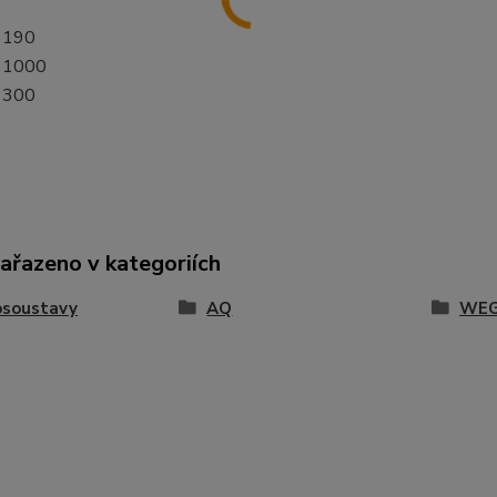
190
1000
300
zařazeno v kategoriích
osoustavy
AQ
WE