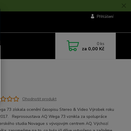
Přihlášení
0
ks
za
0,00 Kč
Ohodnotit produkt
a 73 získala ocenění časopisu Stereo & Video Výrobek roku
017. Reprosoustava AQ Wega 73 vznikla za spolupráce
erského studia Novague s vývojovým centrem AQ. Výchozí
něla: zapomeňme na to, co bylo již dříve vytvořeno a začněme