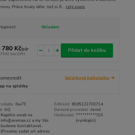
novu. Práce trvaly déle, než si čl...
celý popis
tupnost
Skladem
 780 Kč
/
pár
Přidat do košíku
479 Kč
bez DPH
Splátková kalkulačka
up na splátky
roduktu:
0w73
EAN kód:
8595122703714
e:
AQ
Barevné provedení:
černé
Napište email na
Hodnocení:
**********/10
info@avemax.cz a my Vás
(vynikající)
budeme kontaktovat.
(Prosíme zadat url adresu