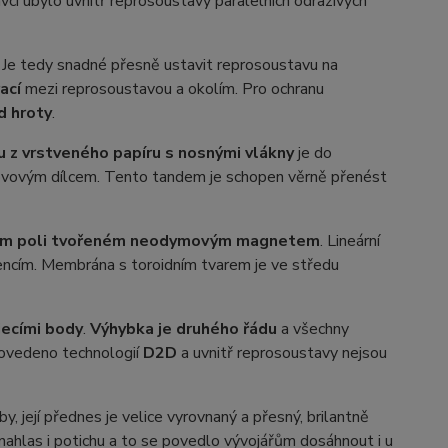
vci ubylo uvnitř reprosoustavy paralelních odrazivých
. Je tedy snadné přesně ustavit reprosoustavu na
ací
mezi reprosoustavou a okolím. Pro ochranu
d hroty
.
z vrstveného papíru s nosnými vlákny
je do
 kovovým dílcem. Tento tandem je schopen věrně přenést
ckém poli tvořeném neodymovým magnetem
. Lineární
kvencím. Membrána s toroidním tvarem je ve středu
jecími body
.
Výhybka je druhého řádu
a všechny
rovedeno technologií
D2D
a uvnitř reprosoustavy nejsou
její přednes je velice vyrovnaný a přesný, brilantně
nahlas i potichu a to se povedlo vývojářům dosáhnout i u