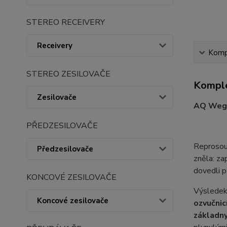
STEREO RECEIVERY
Receivery
Kompl
STEREO ZESILOVAČE
Komple
Zesilovače
AQ Weg
PŘEDZESILOVAČE
Reproso
Předzesilovače
zněla: za
dovedli p
KONCOVÉ ZESILOVAČE
Výsledek
Koncové zesilovače
ozvučnic
základn