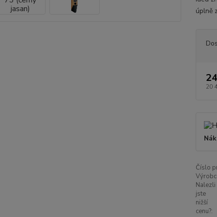
úplně z
Dos
24
20 
Nák
Číslo p
Výrobc
Nalezli
jste
nižší
cenu?: