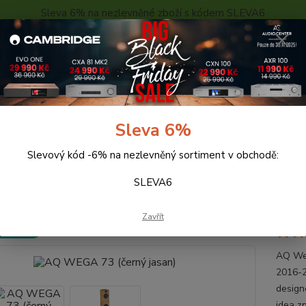
Sleva 6% na nezlevněné zboží s kódem SLEVA6
..
KONTAKTY
O NÁS
POPTÁVKA ZBOŽÍ - KALKULACE
Hledat
Sleva 6%
Slevový kód -6% na nezlevněný sortiment v obchodě:
eprosoustavy
AQ WEGA 73 (černý jasan)
SLEVA6
EGA 73 (černý jasan)
Zavřít
 ZDARMA
AQ Weg
2016-2
design
idea z