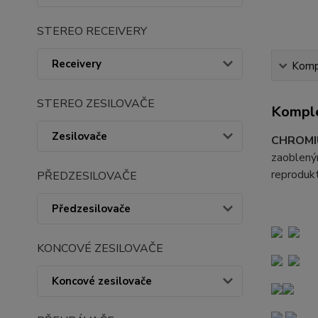
STEREO RECEIVERY
Receivery
Kompl
STEREO ZESILOVAČE
Komple
Zesilovače
CHROMI
zaobleným
reprodukt
PŘEDZESILOVAČE
Předzesilovače
KONCOVÉ ZESILOVAČE
Koncové zesilovače