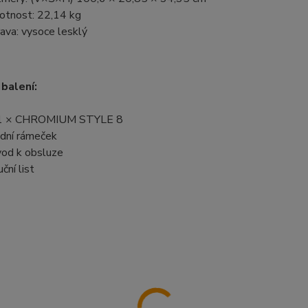
tnost: 22,14 kg
ava: vysoce lesklý
balení:
1 × CHROMIUM STYLE 8
dní rámeček
od k obsluze
ční list