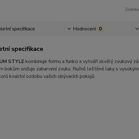
Distrib
etní specifikace
Hodnocení
0
tní specifikace
UM STYLE
kombinuje formu a funkci a vytváří skvělý zvukový záž
 bokům snižuje zabarvení zvuku. Ručně leštěné laky s vysokým l
orů kvalitní ozdobu vašich obývacích pokojů.