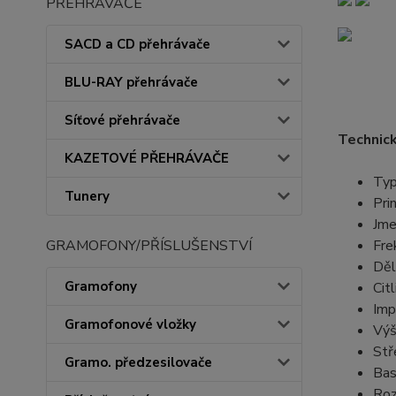
PŘEHRÁVAČE
SACD a CD přehrávače
BLU-RAY přehrávače
Síťové přehrávače
Technick
KAZETOVÉ PŘEHRÁVAČE
Typ
Tunery
Pri
Jme
GRAMOFONY/PŘÍSLUŠENSTVÍ
Fre
Děl
Gramofony
Cit
Imp
Gramofonové vložky
Výš
Stř
Gramo. předzesilovače
Bas
Roz