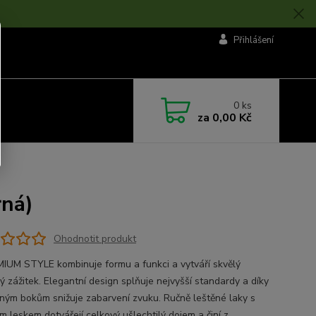
Přihlášení
0
ks
za
0,00 Kč
ná)
Ohodnotit produkt
UM STYLE kombinuje formu a funkci a vytváří skvělý
ý zážitek. Elegantní design splňuje nejvyšší standardy a díky
ným bokům snižuje zabarvení zvuku. Ručně leštěné laky s
m leskem dotvářejí celkový ušlechtilý dojem a činí z