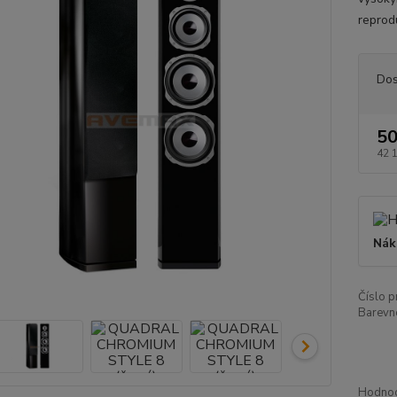
reprod
Dos
50
42 
Nák
Číslo p
Barevn
Hodnoc