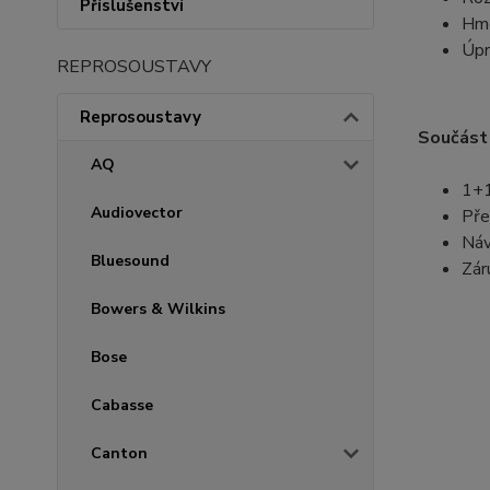
Příslušenství
Hmo
Úpr
REPROSOUSTAVY
Reprosoustavy
Součást 
AQ
1+
Audiovector
Pře
Náv
Bluesound
Záru
Bowers & Wilkins
Bose
Cabasse
Canton