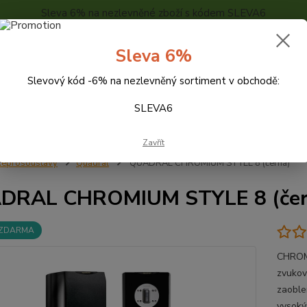
Sleva 6% na nezlevněné zboží s kódem SLEVA6
..
KONTAKTY
O NÁS
POPTÁVKA ZBOŽÍ - KALKULACE
Sleva 6%
Slevový kód -6% na nezlevněný sortiment v obchodě:
Hledat
SLEVA6
Zavřít
eprosoustavy
Quadral
QUADRAL CHROMIUM STYLE 8 (černá)
DRAL CHROMIUM STYLE 8 (čer
 ZDARMA
CHROMI
zvukov
zaoble
vysoký