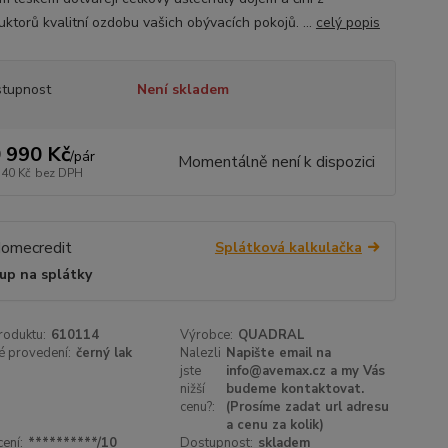
uktorů kvalitní ozdobu vašich obývacích pokojů. ...
celý popis
tupnost
Není skladem
 990 Kč
/
pár
Momentálně není k dispozici
140 Kč
bez DPH
Splátková kalkulačka
up na splátky
roduktu:
610114
Výrobce:
QUADRAL
é provedení:
černý lak
Nalezli
Napište email na
jste
info@avemax.cz a my Vás
nižší
budeme kontaktovat.
cenu?:
(Prosíme zadat url adresu
a cenu za kolik)
ení:
**********/10
Dostupnost:
skladem