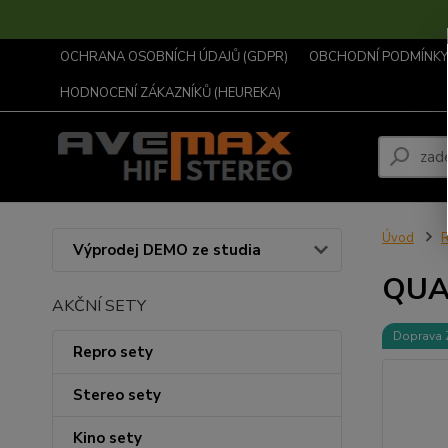
OCHRANA OSOBNÍCH ÚDAJŮ (GDPR)
OBCHODNÍ PODMÍNKY .
HODNOCENÍ ZÁKAZNÍKŮ (HEUREKA)
Úvod
R
Výprodej DEMO ze studia
QUA
AKČNÍ SETY
Doprava
Repro sety
Stereo sety
Kino sety