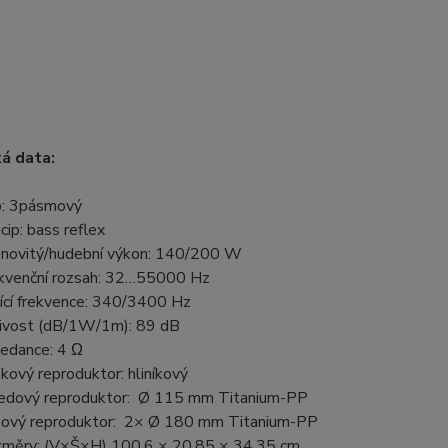
á data:
: 3pásmový
ncip: bass reflex
novitý/hudební výkon: 140/200 W
kvenční rozsah: 32…55000 Hz
ící frekvence: 340/3400 Hz
livost (dB/1W/1m): 89 dB
edance: 4 Ω
kový reproduktor: hliníkový
edový reproduktor: Ø 115 mm Titanium-PP
ový reproduktor: 2× Ø 180 mm Titanium-PP
měry: (V×Š×H) 100,6 × 20,85 × 34,35 cm