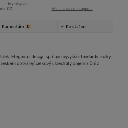
(vynikající)
uce:
CZ
Hlídat cenu / dostupnost
Komentáře
0
Ke stažení
itek. Elegantní design splňuje nejvyšší standardy a díky
eskem dotvářejí celkový ušlechtilý dojem a činí z