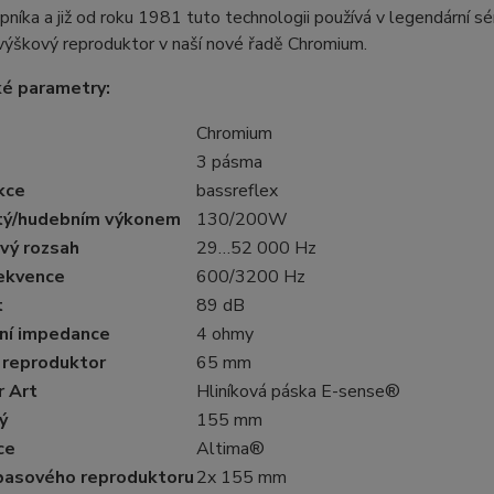
opníka a již od roku 1981 tuto technologii používá v legendární s
výškový reproduktor v naší nové řadě Chromium.
ké parametry:
Chromium
3 pásma
kce
bassreflex
tý/hudebním výkonem
130/200W
vý rozsah
29…52 000 Hz
rekvence
600/3200 Hz
t
89 dB
ní impedance
4 ohmy
 reproduktor
65 mm
 Art
Hliníková páska E-sense®
ý
155 mm
ce
Altima®
basového reproduktoru
2x 155 mm