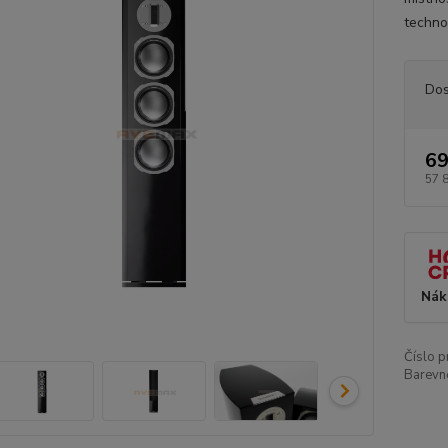
techno
Dos
69
57 
Nák
Číslo p
Barevn