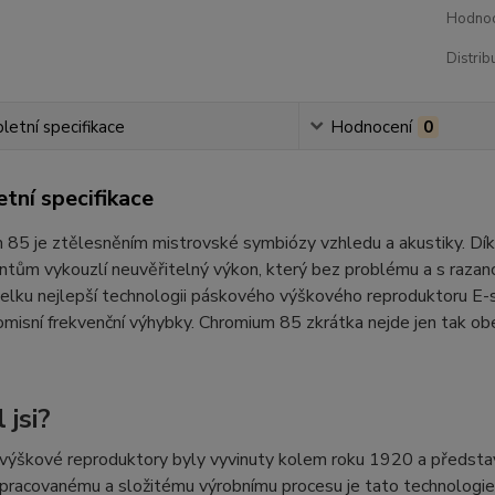
Hodnoc
Distrib
etní specifikace
Hodnocení
0
tní specifikace
85 je ztělesněním mistrovské symbiózy vzhledu a akustiky. Dík
ům vykouzlí neuvěřitelný výkon, který bez problému a s razancí 
elku nejlepší technologii páskového výškového reproduktoru E-se
isní frekvenční výhybky. Chromium 85 zkrátka nejde jen tak obe
 jsi?
ýškové reproduktory byly vyvinuty kolem roku 1920 a představuj
pracovanému a složitému výrobnímu procesu je tato technologie n