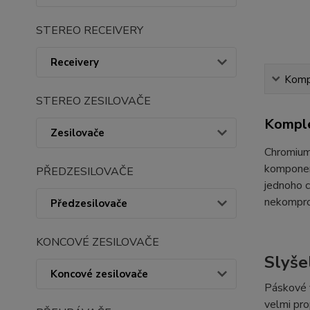
STEREO RECEIVERY
Receivery
Kompl
STEREO ZESILOVAČE
Komple
Zesilovače
Chromium 
komponent
PŘEDZESILOVAČE
jednoho c
nekomprom
Předzesilovače
KONCOVÉ ZESILOVAČE
Slyšel
Koncové zesilovače
Páskové v
velmi pro