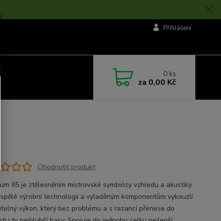
Přihlášení
0
ks
za
0,00 Kč
Ohodnotit produkt
um 85 je ztělesněním mistrovské symbiózy vzhledu a akustiky.
yspělé výrobní technologii a vyladěným komponentům vykouzlí
itelný výkon, který bez problému a s razancí přenese do
ti i ty nejhlubší basy. Spojuje do jednoho celku nejlepší