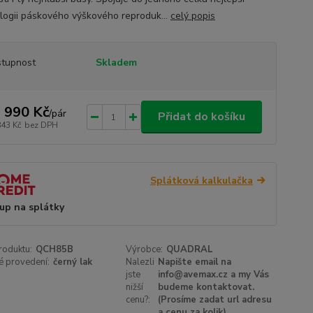
logii páskového výškového reproduk...
celý popis
tupnost
Skladem
 990 Kč
/
pár
Přidat do košíku
843 Kč
bez DPH
Splátková kalkulačka
up na splátky
roduktu:
QCH85B
Výrobce:
QUADRAL
é provedení:
černý lak
Nalezli
Napište email na
jste
info@avemax.cz a my Vás
nižší
budeme kontaktovat.
cenu?:
(Prosíme zadat url adresu
a cenu za kolik)