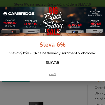
Sleva 6% na nezlevněné zboží s kódem SLEVA6
..
KONTAKTY
O NÁS
POPTÁVKA ZBOŽÍ - KALKULACE
Hledat
Sleva 6%
Slevový kód -6% na nezlevněný sortiment v obchodě:
eprosoustavy
QUADRAL Chromium 85 (černá)
SLEVA6
DRAL Chromium 85 (černá)
Zavřít
Doprava ZDARMA
Chromi
Díky v
neuvěř
místnos