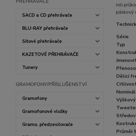
PŘEHRÁVAČE
roli průk
páskový 
SACD a CD přehrávače
Technic
BLU-RAY přehrávače
Série
Síťové přehrávače
Typ
Konstru
KAZETOVÉ PŘEHRÁVAČE
Jmenovi
Tunery
Přenoso
Dělicí f
Citlivos
GRAMOFONY/PŘÍSLUŠENSTVÍ
Nominál
Gramofony
Výškový
Tweeter
Gramofonové vložky
Středov
Kostruk
Gramo. předzesilovače
Průměr 