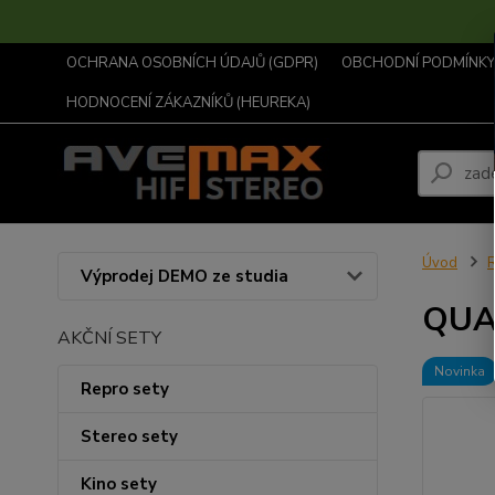
OCHRANA OSOBNÍCH ÚDAJŮ (GDPR)
OBCHODNÍ PODMÍNKY .
HODNOCENÍ ZÁKAZNÍKŮ (HEUREKA)
Úvod
R
Výprodej DEMO ze studia
QUA
AKČNÍ SETY
Novinka
Repro sety
Stereo sety
Kino sety