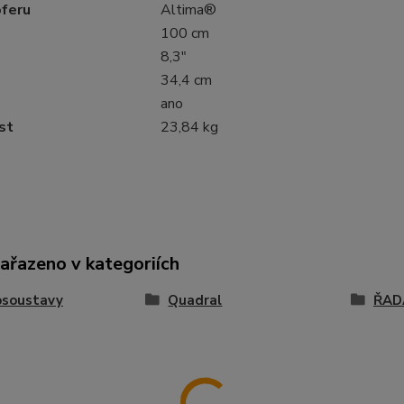
feru
Altima®
100 cm
8,3"
34,4 cm
ano
st
23,84 kg
zařazeno v kategoriích
osoustavy
Quadral
ŘAD