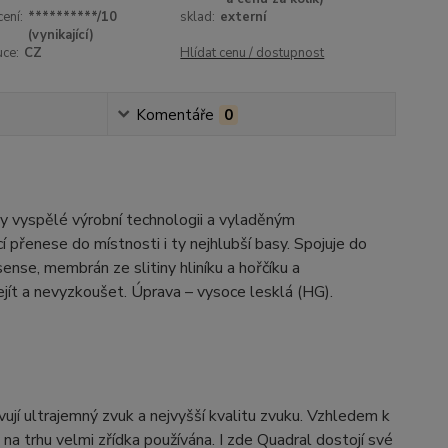
ení:
**********/10
sklad:
externí
(vynikající)
uce:
CZ
Hlídat cenu / dostupnost
Komentáře
0
y vyspělé výrobní technologii a vyladěným
přenese do místnosti i ty nejhlubší basy. Spojuje do
nse, membrán ze slitiny hliníku a hořčíku a
jít a nevyzkoušet. Úprava – vysoce lesklá (HG).
í ultrajemný zvuk a nejvyšší kvalitu zvuku. Vzhledem k
a trhu velmi zřídka používána. I zde Quadral dostojí své