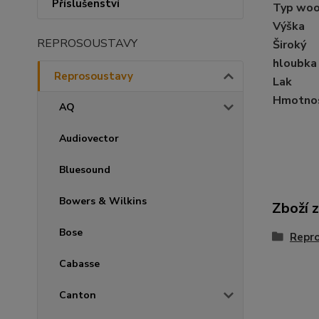
Příslušenství
Typ woo
Výška
REPROSOUSTAVY
Široký
hloubka
Reprosoustavy
Lak
Hmotno
AQ
Audiovector
Bluesound
Bowers & Wilkins
Zboží 
Bose
Repr
Cabasse
Canton