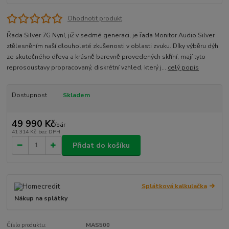
Ohodnotit produkt
Řada Silver 7G Nyní, již v sedmé generaci, je řada Monitor Audio Silver
ztělesněním naší dlouholeté zkušenosti v oblasti zvuku. Díky výběru dýh
ze skutečného dřeva a krásně barevně provedených skříní, mají tyto
reprosoustavy propracovaný, diskrétní vzhled, který j...
celý popis
Dostupnost
Skladem
49 990 Kč
/
pár
41 314 Kč
bez DPH
Přidat do košíku
Splátková kalkulačka
Nákup na splátky
Číslo produktu:
MAS500