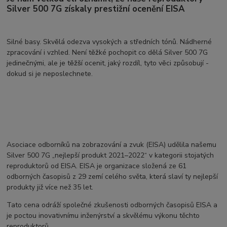
Silver 500 7G získaly prestižní ocenění EISA
Silné basy. Skvělá odezva vysokých a středních tónů. Nádherné
zpracování i vzhled. Není těžké pochopit co dělá Silver 500 7G
jedinečnými, ale je těžší ocenit, jaký rozdíl, tyto věci způsobují -
dokud si je neposlechnete.
Asociace odborníků na zobrazování a zvuk (EISA) udělila našemu
Silver 500 7G „nejlepší produkt 2021–2022“ v kategorii stojatých
reproduktorů od EISA. EISA je organizace složená ze 61
odborných časopisů z 29 zemí celého světa, která slaví ty nejlepší
produkty již více než 35 let.
Tato cena odráží společné zkušenosti odborných časopisů EISA a
je poctou inovativnímu inženýrství a skvělému výkonu těchto
reproduktorů.