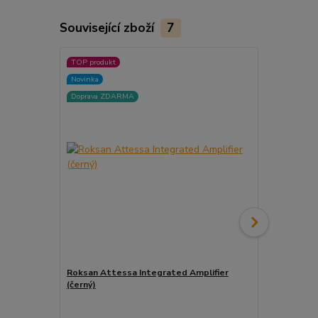
Související zboží
7
TOP produkt
TOP produkt
Novinka
Akce
Doprava ZDARMA
Novinka
Doprava ZD
Roksan Attessa Integrated Amplifier
Roksan Atte
(černý)
(silver)