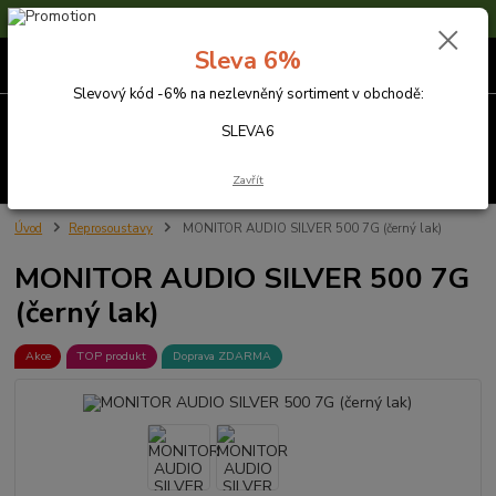
Sleva 6% na nezlevněné zboží s kódem SLEVA6
Sleva 6%
0
ks
za
0,00 Kč
Slevový kód -6% na nezlevněný sortiment v obchodě:
Menu
SLEVA6
Hledat
Zavřít
Úvod
Reprosoustavy
MONITOR AUDIO SILVER 500 7G (černý lak)
MONITOR AUDIO SILVER 500 7G
(černý lak)
Akce
TOP produkt
Doprava ZDARMA