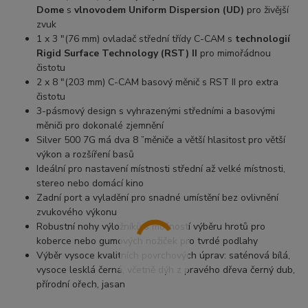
Dome
s
vlnovodem Uniform Dispersion (UD)
pro živější
zvuk
1 x 3 "(76 mm) ovladač střední třídy C-CAM s
technologií
Rigid Surface Technology (RST) II
pro mimořádnou
čistotu
2 x 8 "(203 mm) C-CAM basový měnič s RST II pro extra
čistotu
3-pásmový design s vyhrazenými středními a basovými
měniči pro dokonalé zjemnění
Silver 500 7G má dva 8 ”měniče a větší hlasitost pro větší
výkon a rozšíření basů
Ideální pro nastavení místnosti střední až velké místnosti,
stereo nebo domácí kino
Zadní port a vyladění pro snadné umístění bez ovlivnění
zvukového výkonu
Robustní nohy výložníků s možností výběru hrotů pro
koberce nebo gumových nožiček pro tvrdé podlahy
Výběr vysoce kvalitních povrchových úprav: saténová bílá,
vysoce lesklá černá, včetně dýh z pravého dřeva černý dub,
přírodní ořech, jasan