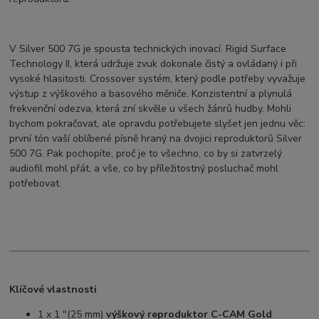
V Silver 500 7G je spousta technických inovací. Rigid Surface
Technology II, která udržuje zvuk dokonale čistý a ovládaný i při
vysoké hlasitosti. Crossover systém, který podle potřeby vyvažuje
výstup z výškového a basového měniče. Konzistentní a plynulá
frekvenční odezva, která zní skvěle u všech žánrů hudby. Mohli
bychom pokračovat, ale opravdu potřebujete slyšet jen jednu věc:
první tón vaší oblíbené písně hraný na dvojici reproduktorů Silver
500 7G. Pak pochopíte, proč je to všechno, co by si zatvrzelý
audiofil mohl přát, a vše, co by příležitostný posluchač mohl
potřebovat.
Klíčové vlastnosti
1 x 1 "(25 mm)
výškový reproduktor C-CAM Gold