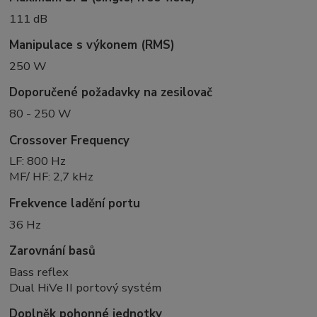
111 dB
Manipulace s výkonem (RMS)
250 W
Doporučené požadavky na zesilovač
80 - 250 W
Crossover Frequency
LF: 800 Hz
MF/ HF: 2,7 kHz
Frekvence ladění portu
36 Hz
Zarovnání basů
Bass reflex
Dual HiVe II portový systém
Doplněk pohonné jednotky