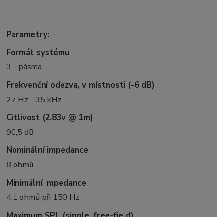
Parametry:
Formát systému
3 - pásma
Frekvenční odezva, v místnosti (-6 dB)
27 Hz - 35 kHz
Citlivost (2,83v @ 1m)
90,5 dB
Nominální impedance
8 ohmů
Minimální impedance
4,1 ohmů při 150 Hz
Maximum SPL (single, free-field)