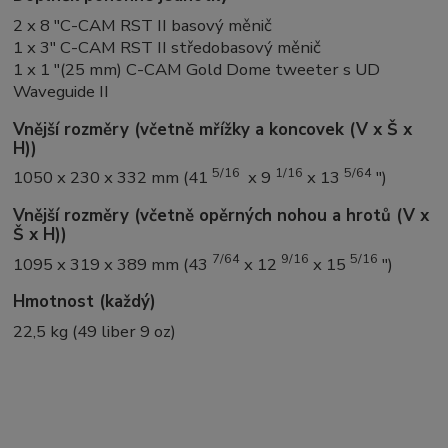
2 x 8 "C-CAM RST II basový měnič
1 x 3" C-CAM RST II středobasový měnič
1 x 1 "(25 mm) C-CAM Gold Dome tweeter s UD
Waveguide II
Vnější rozměry (včetně mřížky a koncovek (V x Š x
H))
5/16
1/16
5/64
1050 x 230 x 332 mm (41
x 9
x 13
")
Vnější rozměry (včetně opěrných nohou a hrotů (V x
Š x H))
7/64
9/16
5/16
1095 x 319 x 389 mm (43
x 12
x 15
")
Hmotnost (každý)
22,5 kg (49 liber 9 oz)