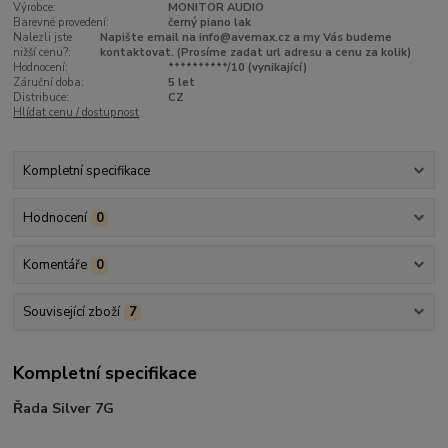
Výrobce:
MONITOR AUDIO
Barevné provedení:
černý piano lak
Nalezli jste
Napište email na info@avemax.cz a my Vás budeme
nižší cenu?:
kontaktovat. (Prosíme zadat url adresu a cenu za kolik)
Hodnocení:
**********/10 (vynikající)
Záruční doba:
5 let
Distribuce:
CZ
Hlídat cenu / dostupnost
Kompletní specifikace
Hodnocení
0
Komentáře
0
Související zboží
7
Kompletní specifikace
Řada Silver 7G