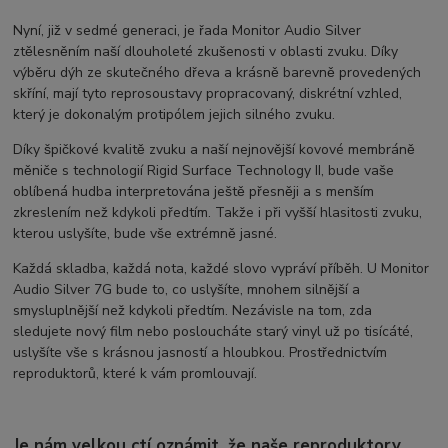
Nyní, již v sedmé generaci, je řada Monitor Audio Silver
ztělesněním naší dlouholeté zkušenosti v oblasti zvuku. Díky
výběru dýh ze skutečného dřeva a krásně barevně provedených
skříní, mají tyto reprosoustavy propracovaný, diskrétní vzhled,
který je dokonalým protipólem jejich silného zvuku.
Díky špičkové kvalitě zvuku a naší nejnovější kovové membráně
měniče s technologií Rigid Surface Technology II, bude vaše
oblíbená hudba interpretována ještě přesněji a s menším
zkreslením než kdykoli předtím. Takže i při vyšší hlasitosti zvuku,
kterou uslyšíte, bude vše extrémně jasné.
Každá skladba, každá nota, každé slovo vypráví příběh. U Monitor
Audio Silver 7G bude to, co uslyšíte, mnohem silnější a
smysluplnější než kdykoli předtím. Nezávisle na tom, zda
sledujete nový film nebo posloucháte starý vinyl už po tisícáté,
uslyšíte vše s krásnou jasností a hloubkou. Prostřednictvím
reproduktorů, které k vám promlouvají.
Je nám velkou ctí oznámit, že naše reproduktory