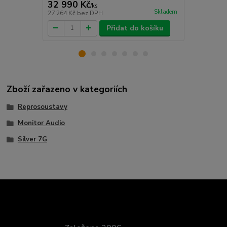
32 990 Kč
32 990 
/
ks
Skladem
27 264 Kč
bez DPH
27 264 Kč
be
Přidat do košíku
Zboží zařazeno v kategoriích
Reprosoustavy
Monitor Audio
Silver 7G