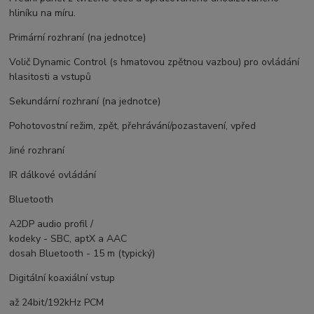
hliníku na míru.
Primární rozhraní (na jednotce)
Volič Dynamic Control (s hmatovou zpětnou vazbou) pro ovládání
hlasitosti a vstupů
Sekundární rozhraní (na jednotce)
Pohotovostní režim, zpět, přehrávání/pozastavení, vpřed
Jiné rozhraní
IR dálkové ovládání
Bluetooth
A2DP audio profil /
kodeky - SBC, aptX a AAC
dosah Bluetooth - 15 m (typický)
Digitální koaxiální vstup
až 24bit/192kHz PCM