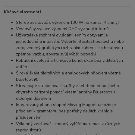
Klíčové vlastnosti
Stereo zesilovač s výkonem 130 W na kanál (4 ohmy)
Vestavěný vysoce výkonný DAC vyvinutý interně
Uživatelské rozhraní ovládání jedním dotykem je
jednoduché a intuitivní. Vyberte hlasitost poslechu nebo
zdroj vedený grafickým rozhraním zahrnujícím hmatovou
zpětnou vazbu, abyste svůj výběr potvrdili
Robustní ocelová a hliníková konstrukce bez viditelných
antén
Široká škála digitálních a analogových připojení včetně
Bluetooth®
Streamujte streamovací služby z telefonu nebo jiného
chytrého zařízení pomocí vlastní antény Bluetooth s
dlouhým dosahem
Integrovaný phono stupeň Moving Magnet umožňuje
připojení k gramofonu bez potřeby dalších krabic a
příslušenství
Výkonný zesilovač schopný vytěžit maximum z různých
reproduktorů