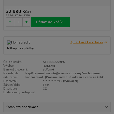
32 990 Kč
/
ks
27 264 Kč
bez DPH
Přidat do košíku
Splátková kalkulačka
Nákup na splátky
Číslo produktu:
ATEESSAAMPS
Výrobce:
ROKSAN
Barevné provedení:
stříbrné
Nalezli jste
Napište email na info@avemax.cz a my Vás budeme
nižší cenu?:
kontaktovat. (Prosíme zadat url adresu a cenu za kolik)
Hodnocení:
**********/10 (vynikající)
Záruční doba:
5 let
Distribuce:
CZ
Hlídat cenu / dostupnost
Kompletní specifikace