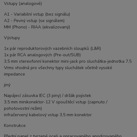
Vstupy (analogové)
A1 - Variabilní vstup (bez signálu)
A2 - Pevný vstup (se signálem)
MM (Phono) - RIAA (ekvalizovaný)
Výstupy
1x pár reproduktorových vazebních sloupků (L&R)
1x pár RCA analogových (Pre-out/SUB)
3,5 mm stereofonní konektor mini-jack pro sluchátka-jednotka 7,5
Vrms vhodná pro všechny typy sluchátek včetně vysoké
impedance
jiný
Napájecí zásuvka IEC (3 piny) / držák pojistek
3,5 mm minikonektor-12 V spouštěcí vstup (zapnuto /
pohotovostní režim)
infračervený kabelový vstup 3,5 mm konektor
Konstrukce
Přední panel z tvrzené oceli a opracovaného anodizovaného