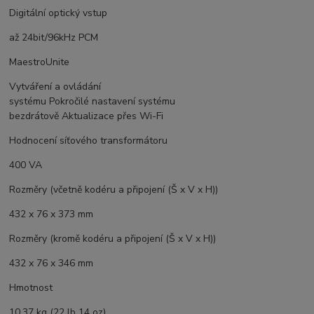
Digitální optický vstup
až 24bit/96kHz PCM
MaestroUnite
Vytváření a ovládání
systému Pokročilé nastavení systému
bezdrátově Aktualizace přes Wi-Fi
Hodnocení síťového transformátoru
400 VA
Rozměry (včetně kodéru a připojení (Š x V x H))
432 x 76 x 373 mm
Rozměry (kromě kodéru a připojení (Š x V x H))
432 x 76 x 346 mm
Hmotnost
10,37 kg (22 lb 14 oz)