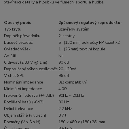
otevírající detaily a hloubku ve filmech, sportu a hudbě.
Obecný popis
2pásmový regálový reproduktor
Typ krytu
uzavřený systém
Doplněk převodníku
2-cestný
Basový ovladač
5" (130 mm) pokročilý PP kužel x2
Ovladač výšek
1" (25 mm) textilní kopule
AV štít
Ne
Citlivost (2,83 V @ 1 m)
90 dB
Doporučený výkon zesilovače
20-120W
Vrchol SPL
96 dB
Nominální impedance
8Ω kompatibilní
Minimální impedance
4,0Ω
Frekvenční odezva (+/-3dB)
90Hz ~ 20kHz
Rozšíření basů (-6dB)
80 Hz
Dělicí frekvence
2,2 kHz
Objem skříně (v litrech)
8,7 l
Rozměry (V x Š x H)
180 x 480 x (180+28) mm
Čistá hmotnost
8,5 kg/ks