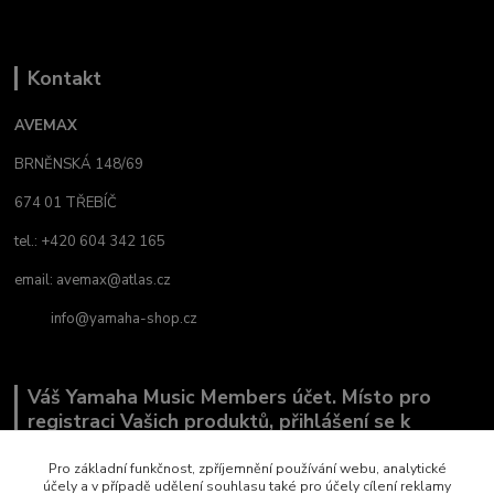
Kontakt
AVEMAX
BRNĚNSKÁ 148/69
674 01 TŘEBÍČ
tel.: +420 604 342 165
email:
avemax@atlas.cz
info@yamaha-shop.cz
Váš Yamaha Music Members účet. Místo pro
registraci Vašich produktů, přihlášení se k
odběru novinek a místo, kde nám můžete sdělit,
co Vás zajímá.
Pro základní funkčnost, zpříjemnění používání webu, analytické
účely a v případě udělení souhlasu také pro účely cílení reklamy