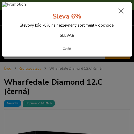
Sleva 6% na nezlevněné zboží s kódem SLEVA6
Sleva 6%
0
ks
za
0,00 Kč
Slevový kód -6% na nezlevněný sortiment v obchodě:
Menu
SLEVA6
Zavřít
Hledat
Úvod
Reprosoustavy
Wharfedale Diamond 12.C (černá)
Wharfedale Diamond 12.C
(černá)
Novinka
Doprava ZDARMA