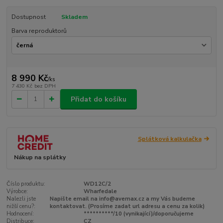
Dostupnost
Skladem
Barva reproduktorů
8 990 Kč
/
ks
7 430 Kč
bez DPH
Přidat do košíku
Splátková kalkulačka
Nákup na splátky
Číslo produktu:
WD12C/2
Výrobce:
Wharfedale
Nalezli jste
Napište email na info@avemax.cz a my Vás budeme
nižší cenu?:
kontaktovat. (Prosíme zadat url adresu a cenu za kolik)
Hodnocení:
**********/10 (vynikající)/doporučujeme
Distribuce:
CZ