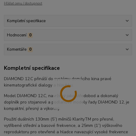
Hlídat cenu / dostupnost
Kompletní specifikace
Hodnocení
0
Komentáře
0
Kompletní specifikace
DIAMOND 12.C přináší do systému domácího kina pravé
kinematografické dialogy a hloubku.
Model DIAMOND 12.C, navržený jako středobod a dokonalý
doplněk pro stojanové a podlahové modely řady DIAMOND 12, je
kompaktní, přesný a výkonný.
Použití duálních 130mm (5”) měničů KlarityTM pro přesné,
vytříbené střední a basové frekvence, a 25mm (1”) výškového
reproduktoru pro otevřené a hladce navazující vysoké frekvence