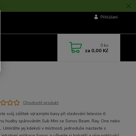
Přihlášení
0
ks
za
0,00 Kč
Ohodnotit produkt
te svůj zážitek výraznými basy při sledování televize či
hu hudby spárováním Sub Mini se Sonos Beam, Ray, One nebo
. Umístěte jej kdekoli v místnosti, jednoduše nastavte s
intuitivní aplikace Sonos a užívejte si bohatší a více pohlcující