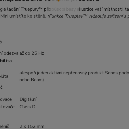
ie ladění Trueplay™ přizpůsobí basy akustice vaší místnosti, takž
Mini umístíte ke stěně.
(Funkce Trueplay™ vyžaduje zařízení s 
y
ní odezva
až do 25 Hz
bilita
alespoň jeden aktivní nepřenosný produkt Sonos podp
ilita
nebo Beam)
ač
lovače
Digitální
silovače
Class D
ěnič
2 x 152 mm