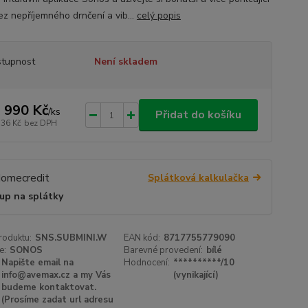
ez nepříjemného drnčení a vib...
celý popis
tupnost
Není skladem
 990 Kč
/
ks
Přidat do košíku
736 Kč
bez DPH
Splátková kalkulačka
up na splátky
roduktu:
SNS.SUBMINI.W
EAN kód:
8717755779090
e:
SONOS
Barevné provedení:
bílé
Napište email na
Hodnocení:
**********/10
info@avemax.cz a my Vás
(vynikající)
budeme kontaktovat.
(Prosíme zadat url adresu