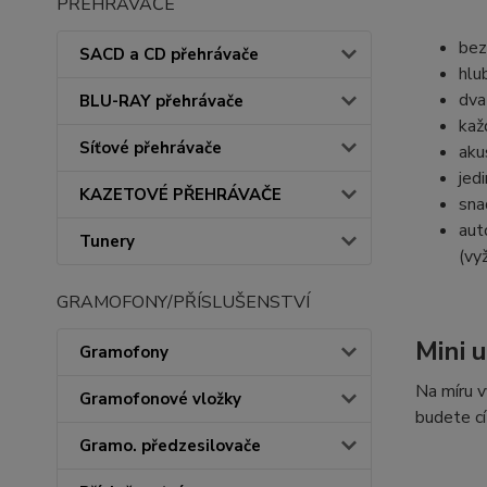
PŘEHRÁVAČE
bez
SACD a CD přehrávače
hlu
dva
BLU-RAY přehrávače
kaž
Síťové přehrávače
aku
jed
KAZETOVÉ PŘEHRÁVAČE
sna
aut
Tunery
(vy
GRAMOFONY/PŘÍSLUŠENSTVÍ
Mini 
Gramofony
Na míru v
Gramofonové vložky
budete cí
Gramo. předzesilovače