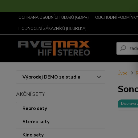
OCHRANA OSOBNÍCH ÚDAJŮ (GDPR)
OBCHODNÍ PODMÍNKY .
HODNOCENÍ ZÁKAZNÍKŮ (HEUREKA)
Úvod
R
Výprodej DEMO ze studia
Sono
AKČNÍ SETY
Doprava
Repro sety
Stereo sety
Kino sety