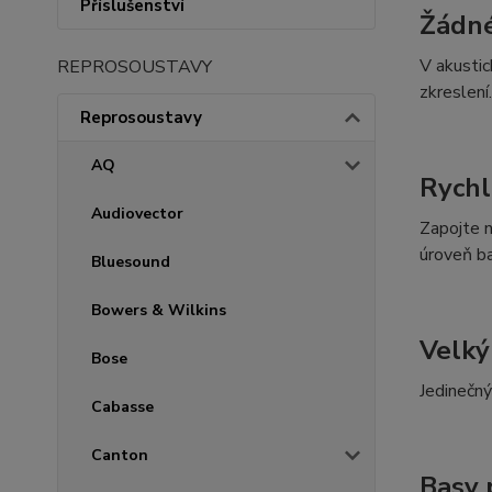
Příslušenství
Žádné
V akustic
REPROSOUSTAVY
zkreslení.
Reprosoustavy
AQ
Rychl
Audiovector
Zapojte n
úroveň b
Bluesound
Bowers & Wilkins
Velký
Bose
Jedinečný
Cabasse
Canton
Basy 