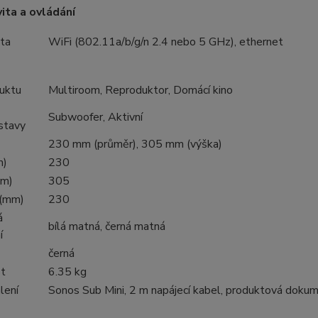
ita a ovládání
ita
WiFi (802.11a/b/g/n 2.4 nebo 5 GHz), ethernet
uktu
Multiroom, Reproduktor, Domácí kino
Subwoofer, Aktivní
stavy
230 mm (průměr), 305 mm (výška)
m)
230
mm)
305
 (mm)
230
á
bílá matná, černá matná
í
černá
t
6.35 kg
lení
Sonos Sub Mini, 2 m napájecí kabel, produktová doku