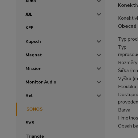
Jamo
Konektiv
JBL
Konektiv
Obecné
KEF
Typ prod
Klipsch
Typ
reprosou
Magnat
Rozměry
Mission
Šířka (m
Výška (
Monitor Audio
Hloubka
Dostupn
Rel
proveden
SONOS
Barva
Hmotnos
SVS
Obsah ba
Triangle