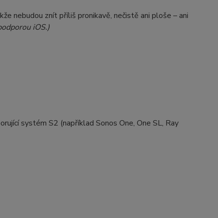
e nebudou znít příliš pronikavě, nečistě ani ploše – ani
podporou iOS.)
orující systém S2 (například Sonos One, One SL, Ray