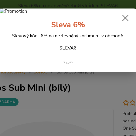
Sleva 6% na nezlevněné zboží s kódem SLEVA6
..
KONTAKTY
O NÁS
POPTÁVKA ZBOŽÍ - KALKULACE
Sleva 6%
Slevový kód -6% na nezlevněný sortiment v obchodě:
Hledat
SLEVA6
Zavřít
eprosoustavy
SONOS
Sonos Sub Mini (bílý)
s Sub Mini (bílý)
 ZDARMA
Prohlub
poslec
One SL
pomocí 