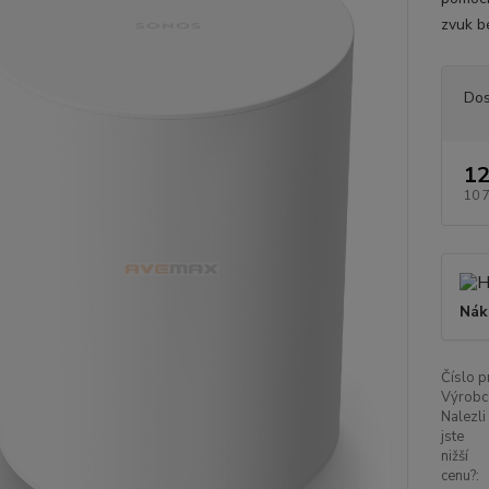
zvuk b
Dos
12
10 
Nák
Číslo p
Výrobc
Nalezli
jste
nižší
cenu?: