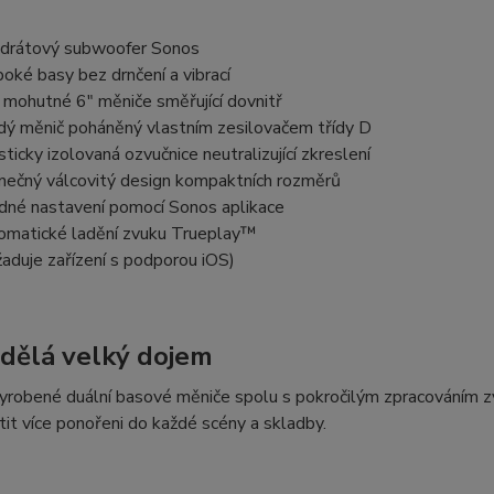
drátový subwoofer Sonos
boké basy bez drnčení a vibrací
 mohutné 6" měniče směřující dovnitř
dý měnič poháněný vlastním zesilovačem třídy D
sticky izolovaná ozvučnice neutralizující zkreslení
inečný válcovitý design kompaktních rozměrů
dné nastavení pomocí Sonos aplikace
omatické ladění zvuku Trueplay™
žaduje zařízení s podporou iOS)
udělá velký dojem
yrobené duální basové měniče spolu s pokročilým zpracováním zv
tit více ponořeni do každé scény a skladby.