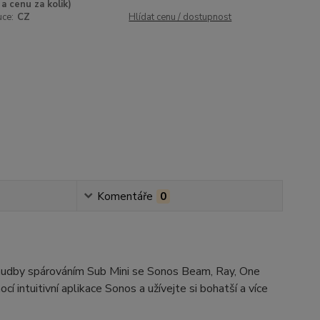
a cenu za kolik)
uce:
CZ
Hlídat cenu / dostupnost
Komentáře
0
u hudby spárováním Sub Mini se Sonos Beam, Ray, One
 intuitivní aplikace Sonos a užívejte si bohatší a více