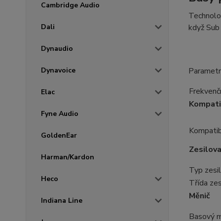
Cambridge Audio
Technolog
když Sub 
Dali
Dynaudio
Parametr
Dynavoice
Frekvenč
Elac
Kompati
Fyne Audio
Kompatib
GoldenEar
Zesilov
Harman/Kardon
Typ zesi
Heco
Třída ze
Měnič
Indiana Line
Basový m