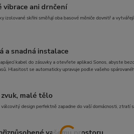
 vibrace ani drnčení
ky izolované skříni směřují oba basové měniče dovnitř a vytvářejí 
á a snadná instalace
apájecí kabel do zásuvky a otevřete aplikaci Sonos, abyste bezdr
asů. Hlasitost se automaticky upravuje podle vašeho spárované
 zvuk, malé tělo
 válcovitý design perfektně zapadne do vaší domácnosti, ztratí
přizpůsobené vašemu prostoru