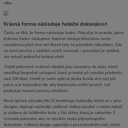
věky.
Krásná forma následuje funkční dokonalost
Často se říká, že forma následuje funkci. Pokud je to pravda, jakou
krásnou funkci sledujeme. Kabinet sleduje křivočarou cestu
zavedenou před více než deseti lety na původním Gibraltaru. Zde
se horní plocha v zadních rozích sesouvá – provedení je obtížné,
ale vytváří jedinečný krásný efekt.
Trojitě pokovené ocelové rukojeti jsou zasazeny do elips, které
umožňují bezpečné uchopení, které je nutné při zvedání předmětu
nad 200 liber. Uvnitř je zadní opěrná deska tlustá více než půl
palce a je tvarována tak, aby kopírovala vnitřní povrch, což
poskytuje masivní pevnou strukturu.
Nová úprava odznaku No.32 kombinuje materiály, které se v jeho
designu objevují nejčastěji; uhlíkové vlákno použité v celém měniči
je vloženo do leštěného koše z lité slitiny, který je zakončen 3
vrstvami pokovení, aby se dosáhlo lesku připomínajícího
drahokam. Celkový design vypovídá o pozoruhodném úsilí, které