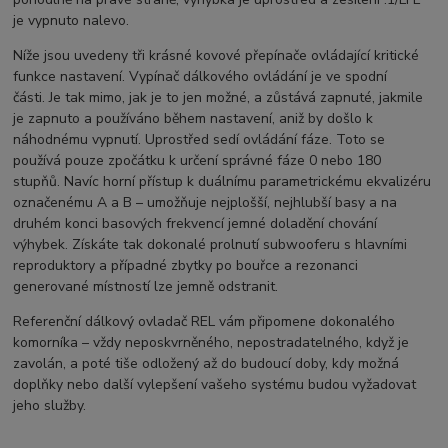
je vypnuto nalevo.
Níže jsou uvedeny tři krásné kovové přepínače ovládající kritické
funkce nastavení. Vypínač dálkového ovládání je ve spodní
části. Je tak mimo, jak je to jen možné, a zůstává zapnuté, jakmile
je zapnuto a používáno během nastavení, aniž by došlo k
náhodnému vypnutí. Uprostřed sedí ovládání fáze. Toto se
používá pouze zpočátku k určení správné fáze 0 nebo 180
stupňů. Navíc horní přístup k duálnímu parametrickému ekvalizéru
označenému A a B – umožňuje nejplošší, nejhlubší basy a na
druhém konci basových frekvencí jemné doladění chování
výhybek. Získáte tak dokonalé prolnutí subwooferu s hlavními
reproduktory a případné zbytky po bouřce a rezonanci
generované místností lze jemně odstranit.
Referenční dálkový ovladač REL vám připomene dokonalého
komorníka – vždy neposkvrněného, ​​nepostradatelného, ​​když je
zavolán, a poté tiše odložený až do budoucí doby, kdy možná
doplňky nebo další vylepšení vašeho systému budou vyžadovat
jeho služby.