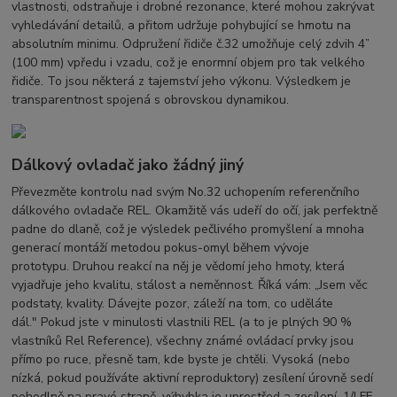
vlastnosti, odstraňuje i drobné rezonance, které mohou zakrývat
vyhledávání detailů, a přitom udržuje pohybující se hmotu na
absolutním minimu. Odpružení řidiče č.32 umožňuje celý zdvih 4”
(100 mm) vpředu i vzadu, což je enormní objem pro tak velkého
řidiče. To jsou některá z tajemství jeho výkonu. Výsledkem je
transparentnost spojená s obrovskou dynamikou.
Dálkový ovladač jako žádný jiný
Převezměte kontrolu nad svým No.32 uchopením referenčního
dálkového ovladače REL. Okamžitě vás udeří do očí, jak perfektně
padne do dlaně, což je výsledek pečlivého promyšlení a mnoha
generací montáží metodou pokus-omyl během vývoje
prototypu. Druhou reakcí na něj je vědomí jeho hmoty, která
vyjadřuje jeho kvalitu, stálost a neměnnost. Říká vám: „Jsem věc
podstaty, kvality. Dávejte pozor, záleží na tom, co uděláte
dál." Pokud jste v minulosti vlastnili REL (a to je plných 90 %
vlastníků Rel Reference), všechny známé ovládací prvky jsou
přímo po ruce, přesně tam, kde byste je chtěli. Vysoká (nebo
nízká, pokud používáte aktivní reproduktory) zesílení úrovně sedí
pohodlně na pravé straně, výhybka je uprostřed a zesílení .1/LFE