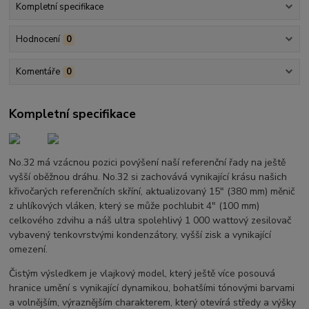
Kompletní specifikace
Hodnocení
0
Komentáře
0
Kompletní specifikace
No.32 má vzácnou pozici povýšení naší referenční řady na ještě
vyšší oběžnou dráhu. No.32 si zachovává vynikající krásu našich
křivočarých referenčních skříní, aktualizovaný 15″ (380 mm) měnič
z uhlíkových vláken, který se může pochlubit 4″ (100 mm)
celkového zdvihu a náš ultra spolehlivý 1 000 wattový zesilovač
vybavený tenkovrstvými kondenzátory, vyšší zisk a vynikající
omezení.
Čistým výsledkem je vlajkový model, který ještě více posouvá
hranice umění s vynikající dynamikou, bohatšími tónovými barvami
a volnějším, výraznějším charakterem, který otevírá středy a výšky