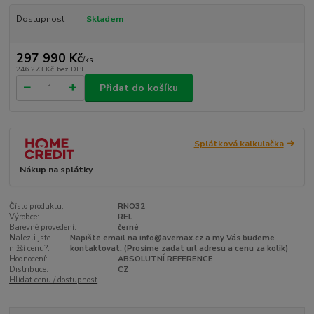
Dostupnost
Skladem
297 990 Kč
/
ks
246 273 Kč
bez DPH
Přidat do košíku
Splátková kalkulačka
Nákup na splátky
Číslo produktu:
RNO32
Výrobce:
REL
Barevné provedení:
černé
Nalezli jste
Napište email na info@avemax.cz a my Vás budeme
nižší cenu?:
kontaktovat. (Prosíme zadat url adresu a cenu za kolik)
Hodnocení:
ABSOLUTNÍ REFERENCE
Distribuce:
CZ
Hlídat cenu / dostupnost