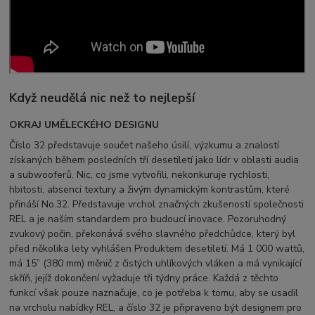
Když neudělá nic než to nejlepší
OKRAJ UMĚLECKÉHO DESIGNU
Číslo 32 představuje součet našeho úsilí, výzkumu a znalostí
získaných během posledních tří desetiletí jako lídr v oblasti audia
a subwooferů. Nic, co jsme vytvořili, nekonkuruje rychlosti,
hbitosti, absenci textury a živým dynamickým kontrastům, které
přináší No.32. Představuje vrchol značných zkušeností společnosti
REL a je naším standardem pro budoucí inovace. Pozoruhodný
zvukový počin, překonává svého slavného předchůdce, který byl
před několika lety vyhlášen Produktem desetiletí. Má 1 000 wattů,
má 15” (380 mm) měnič z čistých uhlíkových vláken a má vynikající
skříň, jejíž dokončení vyžaduje tři týdny práce. Každá z těchto
funkcí však pouze naznačuje, co je potřeba k tomu, aby se usadil
na vrcholu nabídky REL, a číslo 32 je připraveno být designem pro