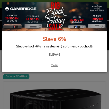
Sleva 6% na nezlevněné zboží s kódem SLEVA6
0
ks
za
0,00 Kč
Menu
Sleva 6%
Hledat
Slevový kód -6% na nezlevněný sortiment v obchodě:
SLEVA6
Úvod
Reprosoustavy
REL No.32
REL No.32
Zavřít
Doprava ZDARMA