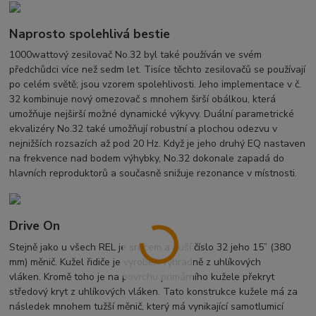
Naprosto spolehlivá bestie
1000wattový zesilovač No.32 byl také používán ve svém
předchůdci více než sedm let. Tisíce těchto zesilovačů se používají
po celém světě; jsou vzorem spolehlivosti. Jeho implementace v č.
32 kombinuje nový omezovač s mnohem širší obálkou, která
umožňuje nejširší možné dynamické výkyvy. Duální parametrické
ekvalizéry No.32 také umožňují robustní a plochou odezvu v
nejnižších rozsazích až pod 20 Hz. Když je jeho druhý EQ nastaven
na frekvence nad bodem výhybky, No.32 dokonale zapadá do
hlavních reproduktorů a současně snižuje rezonance v místnosti.
Drive On
Stejně jako u všech REL je srdcem a duší číslo 32 jeho 15” (380
mm) měnič. Kužel řidiče je vyroben výhradně z uhlíkových
vláken. Kromě toho je na povrchu primárního kužele překryt
středový kryt z uhlíkových vláken. Tato konstrukce kužele má za
následek mnohem tužší měnič, který má vynikající samotlumicí