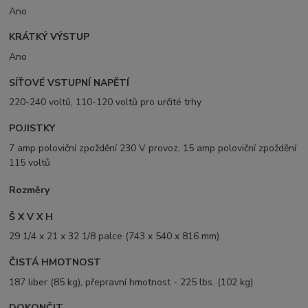
Ano
KRÁTKÝ VÝSTUP
Ano
SÍŤOVÉ VSTUPNÍ NAPĚTÍ
220-240 voltů, 110-120 voltů pro určité trhy
POJISTKY
7 amp poloviční zpoždění 230 V provoz, 15 amp poloviční zpoždění
115 voltů
Rozměry
Š X V X H
29 1/4 x 21 x 32 1/8 palce (743 x 540 x 816 mm)
ČISTÁ HMOTNOST
187 liber (85 kg), přepravní hmotnost - 225 lbs. (102 kg)
DOKONČIT