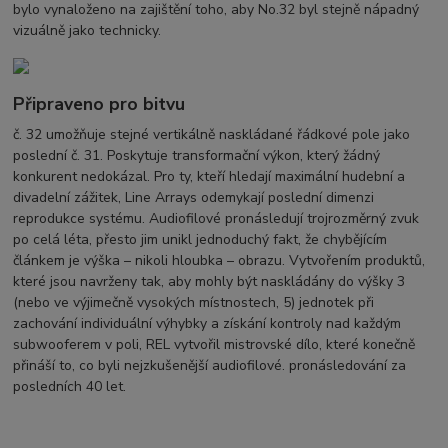
bylo vynaloženo na zajištění toho, aby No.32 byl stejně nápadný
vizuálně jako technicky.
Připraveno pro bitvu
č. 32 umožňuje stejné vertikálně naskládané řádkové pole jako
poslední č. 31. Poskytuje transformační výkon, který žádný
konkurent nedokázal. Pro ty, kteří hledají maximální hudební a
divadelní zážitek, Line Arrays odemykají poslední dimenzi
reprodukce systému. Audiofilové pronásledují trojrozměrný zvuk
po celá léta, přesto jim unikl jednoduchý fakt, že chybějícím
článkem je výška – nikoli hloubka – obrazu. Vytvořením produktů,
které jsou navrženy tak, aby mohly být naskládány do výšky 3
(nebo ve výjimečně vysokých místnostech, 5) jednotek při
zachování individuální výhybky a získání kontroly nad každým
subwooferem v poli, REL vytvořil mistrovské dílo, které konečně
přináší to, co byli nejzkušenější audiofilové. pronásledování za
posledních 40 let.