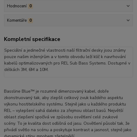
Hodnocení
0
Komentáře
0
Kompletní specifikace
Speciální a jedinečné vlastnosti naší filtrační desky jsou známy
pouze našim inženýrům a v tomto obvodu leží klíč k navrhování
kabelů optimalizovaných pro REL Sub Bass Systems. Dostupné v
délkách 3M, 6M a 10M.
Bassline Blue™ je rozumně dimenzovaný kabel, dobře
zkonstruovaný tak, aby zlepšil celkový zvuk každého aspektu
výkonu hostitelského systému. Stejně jako u každého produktu
REL – vylepšení sahá daleko za zřejmou oblast basů. Největší
oblast zlepšení spočívá ve způsobu osvětlení celé zvukové
scény. To je kvalita dost odlišná od jasu. Osvětlení působí tak, že
přivádí světlo na scénu a poskytuje kontrast a jasnost, stejně jako
dynamické stíny, mnohem zřetelnější.