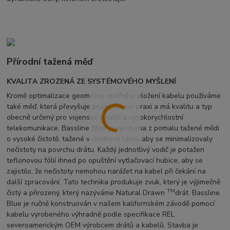
Přírodní tažená měď
KVALITA ZROZENÁ ZE SYSTÉMOVÉHO MYŠLENÍ
Kromě optimalizace geometrie vnitřního uložení kabelu používáme
také měď, která převyšuje průmyslovou praxi a má kvalitu a typ
obecně určený pro vojenské použití a vysokorychlostní
telekomunikace. Bassline Blue je vyrobena z pomalu tažené mědi
o vysoké čistotě, tažené v dusíkové lázni, aby se minimalizovaly
nečistoty na povrchu drátu. Každý jednotlivý vodič je potažen
teflonovou fólií ihned po opuštění vytlačovací hubice, aby se
zajistilo, že nečistoty nemohou narážet na kabel při čekání na
další zpracování. Tato technika produkuje zvuk, který je výjimečně
TM
čistý a přirozený, který nazýváme Natural Drawn
drát. Bassline
Blue je ručně konstruován v našem kalifornském závodě pomocí
kabelu vyrobeného výhradně podle specifikace REL
severoamerickým OEM výrobcem drátů a kabelů. Stavba je