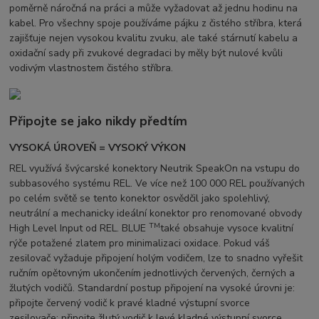
poměrně náročná na práci a může vyžadovat až jednu hodinu na
kabel. Pro všechny spoje používáme pájku z čistého stříbra, která
zajišťuje nejen vysokou kvalitu zvuku, ale také stárnutí kabelu a
oxidační sady při zvukové degradaci by měly být nulové kvůli
vodivým vlastnostem čistého stříbra.
Připojte se jako nikdy předtím
VYSOKÁ ÚROVEŇ = VYSOKÝ VÝKON
REL využívá švýcarské konektory Neutrik SpeakOn na vstupu do
subbasového systému REL. Ve více než 100 000 REL používaných
po celém světě se tento konektor osvědčil jako spolehlivý,
neutrální a mechanicky ideální konektor pro renomované obvody
TM
High Level Input od REL. BLUE
také obsahuje vysoce kvalitní
rýče potažené zlatem pro minimalizaci oxidace. Pokud váš
zesilovač vyžaduje připojení holým vodičem, lze to snadno vyřešit
ručním opětovným ukončením jednotlivých červených, černých a
žlutých vodičů. Standardní postup připojení na vysoké úrovni je:
připojte červený vodič k pravé kladné výstupní svorce
zesilovače; připojte žlutý vodič k levé kladné výstupní svorce