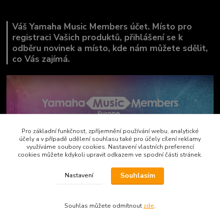
Váš Yamaha Music Members účet. Místo pro
registraci Vašich produktů, přihlášení se k
odběru novinek a místo, kde nám můžete sdělit,
co Vás zajímá.
Pro základní funkčnost, zpříjemnění používání webu, analytické
účely a v případě udělení souhlasu také pro účely cílení reklamy
využíváme soubory cookies. Nastavení vlastních preferencí
cookies můžete kdykoli upravit odkazem ve spodní části stránek.
Souhlasím
Nastavení
Copyright by AVEMAX
Souhlas můžete odmítnout
zde
.
Vytvořeno na
Eshop-rychle.cz