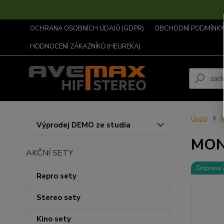
OCHRANA OSOBNÍCH ÚDAJŮ (GDPR)
OBCHODNÍ PODMÍNKY .
HODNOCENÍ ZÁKAZNÍKŮ (HEUREKA)
Úvod
R
Výprodej DEMO ze studia
MONI
AKČNÍ SETY
Doprava
Repro sety
Stereo sety
Kino sety