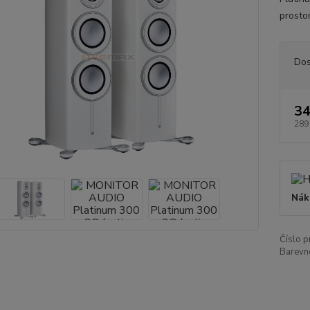
prosto
Dos
34
289
Nák
Číslo p
Barevn