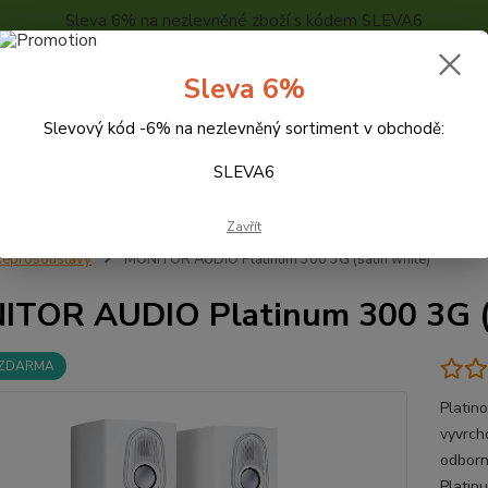
Sleva 6% na nezlevněné zboží s kódem SLEVA6
..
KONTAKTY
O NÁS
POPTÁVKA ZBOŽÍ - KALKULACE
Sleva 6%
Slevový kód -6% na nezlevněný sortiment v obchodě:
Hledat
SLEVA6
Zavřít
eprosoustavy
MONITOR AUDIO Platinum 300 3G (satin white)
TOR AUDIO Platinum 300 3G (s
 ZDARMA
Platin
vyvrch
odborn
Platin