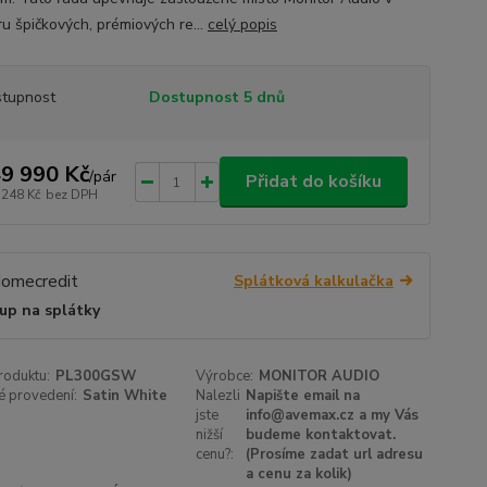
ru špičkových, prémiových re...
celý popis
tupnost
Dostupnost 5 dnů
9 990 Kč
/
pár
Přidat do košíku
 248 Kč
bez DPH
Splátková kalkulačka
up na splátky
roduktu:
PL300GSW
Výrobce:
MONITOR AUDIO
é provedení:
Satin White
Nalezli
Napište email na
jste
info@avemax.cz a my Vás
nižší
budeme kontaktovat.
cenu?:
(Prosíme zadat url adresu
a cenu za kolik)