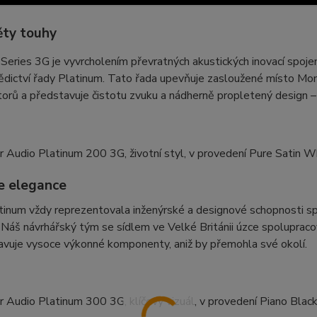
ty touhy
Series 3G je vyvrcholením převratných akustických inovací spoje
dictví řady Platinum. Tato řada upevňuje zasloužené místo Mon
orů a představuje čistotu zvuku a nádherně propletený design – u
e elegance
inum vždy reprezentovala inženýrské a designové schopnosti sp
 Náš návrhářský tým se sídlem ve Velké Británii úzce spolupracova
avuje vysoce výkonné komponenty, aniž by přemohla své okolí.