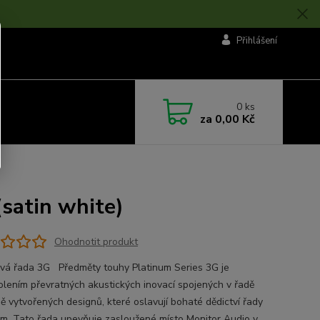
Přihlášení
0
ks
za
0,00 Kč
atin white)
Ohodnotit produkt
ová řada 3G Předměty touhy Platinum Series 3G je
olením převratných akustických inovací spojených v řadě
ě vytvořených designů, které oslavují bohaté dědictví řady
um. Tato řada upevňuje zasloužené místo Monitor Audio v