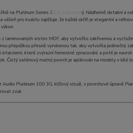
říně na Platinum Series 3G je zcela nový. Nádherně detailní a 
a vášeň pro kvalitu zajišťuje, že každá skříň je elegantní a rafin
 výkon.
 z laminovaných vrstev MDF, aby vytvořilo zakřivenou a vyztuž
ou přepážkou přesně vyrobenou tak, aby vytvořila jedinečný zak
 intarziemi, které zvýrazní řemeslné zpracování, a poté je navrch 
lesk. Čistý saténový matný povrch je aplikován na modely v bílé b