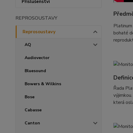
Příslušenství
Předmě
REPROSOUSTAVY
Platinum 
Reprosoustavy
bohaté dě
reprodukt
AQ
Audiovector
Bluesound
Definic
Bowers & Wilkins
Řada Plat
výjimkou.
Bose
která osl
Cabasse
Canton