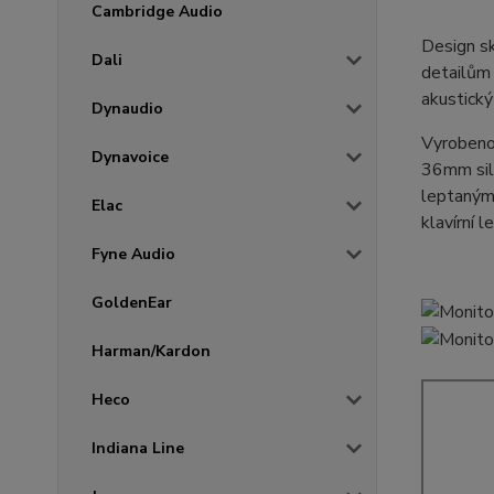
Cambridge Audio
Design sk
Dali
detailům 
akustický
Dynaudio
Vyrobeno
Dynavoice
36mm siln
leptanými
Elac
klavírní 
Fyne Audio
GoldenEar
Harman/Kardon
Heco
Indiana Line