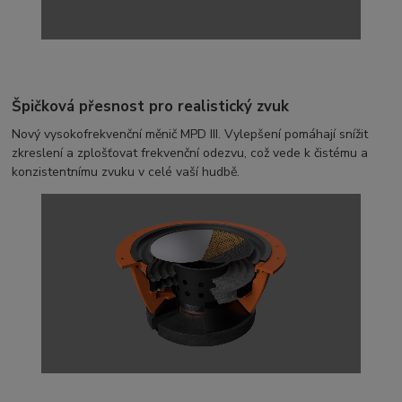
Špičková přesnost pro realistický zvuk
Nový vysokofrekvenční měnič MPD III. Vylepšení pomáhají snížit
zkreslení a zplošťovat frekvenční odezvu, což vede k čistému a
konzistentnímu zvuku v celé vaší hudbě.