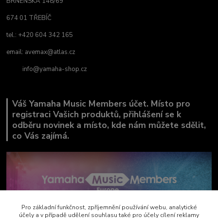
BRNĚNSKÁ 148/69
674 01 TŘEBÍČ
tel.: +420 604 342 165
email:
avemax@atlas.cz
info@yamaha-shop.cz
Váš Yamaha Music Members účet. Místo pro
registraci Vašich produktů, přihlášení se k
odběru novinek a místo, kde nám můžete sdělit,
co Vás zajímá.
Pro základní funkčnost, zpříjemnění používání webu, analytické
účely a v případě udělení souhlasu také pro účely cílení reklamy