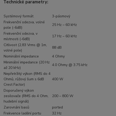
Technické parametry:
Systémový formát
3-pásmový
Frekvenční odezva, volné
25 Hz – 60 kHz​
pole (-6dB)
Frekvenční odezva, v
17 Hz – 60 kHz​
místnosti (-6dB)
Citlivost (2,83 Vrms @ 1m,
88 dB
volné pole)
Nominální impedance
4 Ohmy
Minimální impedance (20 Hz
4.0 Ohmy @ 3.75 kHz
až 20 kHz)
Nepřetržitý výkon​ (RMS do 4
Ohmů, růžový šum s 6dB
400 W
Crest Factor)
Doporučený výkon
zesilovače (RMS do 4 Ohm,
200 – 800 W​
hudební signál)
Zarovnání basů
ported
Frekvence ladění portu
32 Hz