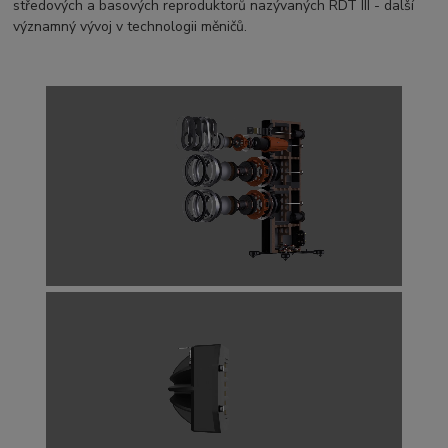
středových a basových reproduktorů nazývaných RDT III - další
významný vývoj v technologii měničů.