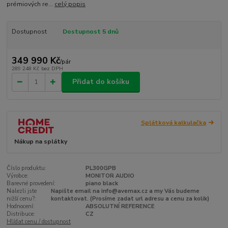
prémiových re...
celý popis
Dostupnost
Dostupnost 5 dnů
349 990 Kč
/
pár
289 248 Kč
bez DPH
Přidat do košíku
Splátková kalkulačka
Nákup na splátky
Číslo produktu:
PL300GPB
Výrobce:
MONITOR AUDIO
Barevné provedení:
piano black
Nalezli jste
Napište email na info@avemax.cz a my Vás budeme
nižší cenu?:
kontaktovat. (Prosíme zadat url adresu a cenu za kolik)
Hodnocení:
ABSOLUTNÍ REFERENCE
Distribuce:
CZ
Hlídat cenu / dostupnost