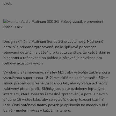
okolí.
Design skříně na Platinum Series 3G je zcela nový. Nádherně
detailní a odborně zpracovaná, naše špičková pozornost
věnovaná detailům a vášeň pro kvalitu zajišťuje, že každá skříň je
elegantní a rafinovaná na pohled a zároveň je navržena pro
celkový akustický výkon.
Vyrobeno z laminovaných vrstev MDF, aby vytvořilo zakřivenou a
vyztuženou super tuhou 18-21mm skříň na zadní straně s 36mm
silnou přepážkou přesně vyrobenou tak, aby vytvořila jedinečný
zakřivený přední profil. Skříňky jsou poté ozdobeny leptanými
intarziemi, které zvýrazní řemeslné zpracování, a poté je navrch
přidáno 16 vrstev laku, aby se vytvořil krásný, luxusní klavírní
lesk. Čistý saténový matný povrch je aplikován na modely v bílé
barvě - moderní výraz v každém interiéru.