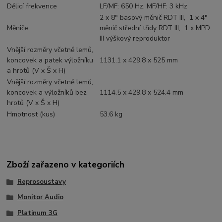
Dělicí frekvence
LF/MF: 650 Hz​, MF/HF: 3 kHz
2 x 8" basový měnič RDT III, ​ 1 x 4"
Měniče
měnič střední třídy RDT III, ​ 1 x MPD
III výškový reproduktor
Vnější rozměry včetně lemů,
koncovek a patek výložníku
1131.1 x 429.8 x 525 mm​
a hrotů (V x Š x H)
Vnější rozměry včetně lemů,
koncovek a výložníků bez
1114.5 x 429.8 x 524.4 mm
hrotů (V x Š x H)
Hmotnost (kus)
53.6 kg
Zboží zařazeno v kategoriích
Reprosoustavy
Monitor Audio
Platinum 3G