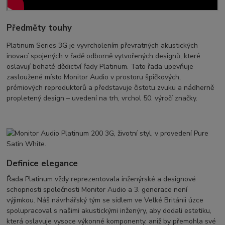
Předměty touhy
Platinum Series 3G je vyvrcholením převratných akustických
inovací spojených v řadě odborně vytvořených designů, které
oslavují bohaté dědictví řady Platinum. Tato řada upevňuje
zasloužené místo Monitor Audio v prostoru špičkových,
prémiových reproduktorů a představuje čistotu zvuku a nádherně
propletený design – uvedení na trh, vrchol 50. výročí značky.
Definice elegance
Řada Platinum vždy reprezentovala inženýrské a designové
schopnosti společnosti Monitor Audio a 3. generace není
výjimkou. Náš návrhářský tým se sídlem ve Velké Británii úzce
spolupracoval s našimi akustickými inženýry, aby dodali estetiku,
která oslavuje vysoce výkonné komponenty, aniž by přemohla své