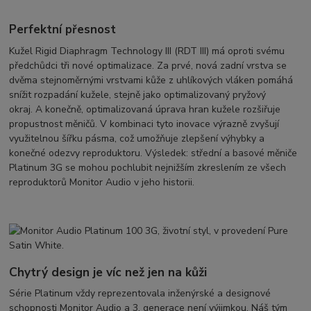
Perfektní přesnost
Kužel Rigid Diaphragm Technology III (RDT III) má oproti svému
předchůdci tři nové optimalizace. Za prvé, nová zadní vrstva se
dvěma stejnoměrnými vrstvami kůže z uhlíkových vláken pomáhá
snížit rozpadání kužele, stejně jako optimalizovaný pryžový
okraj. A konečně, optimalizovaná úprava hran kužele rozšiřuje
propustnost měničů. V kombinaci tyto inovace výrazně zvyšují
využitelnou šířku pásma, což umožňuje zlepšení výhybky a
konečné odezvy reproduktoru. Výsledek: střední a basové měniče
Platinum 3G se mohou pochlubit nejnižším zkreslením ze všech
reproduktorů Monitor Audio v jeho historii.
Chytrý design je víc než jen na kůži
Série Platinum vždy reprezentovala inženýrské a designové
schopnosti Monitor Audio a 3. generace není výjimkou. Náš tým