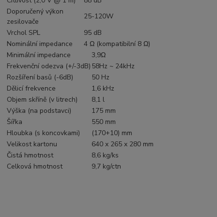
Citlivost (2,0 V @ 1 m)
88 dB
Doporučený výkon
25-120W
zesilovače
Vrchol SPL
95 dB
Nominální impedance
4 Ω (kompatibilní 8 Ω)
Minimální impedance
3,9Ω
Frekvenční odezva (+/-3dB)
58Hz ~ 24kHz
Rozšíření basů (-6dB)
50 Hz
Dělicí frekvence
1,6 kHz
Objem skříně (v litrech)
8,1 l
Výška (na podstavci)
175 mm
Šířka
550 mm
Hloubka (s koncovkami)
(170+10) mm
Velikost kartonu
640 x 265 x 280 mm
Čistá hmotnost
8,6 kg/ks
Celková hmotnost
9,7 kg/ctn