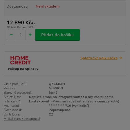
Dostupnost
Není skladem
12 890 Kč
/
ks
10 653 Kč
bez DPH
Přidat do košíku
Splátková kalkulačka
Nákup na splátky
Číslo produktu:
QXCMKIIB
Výrobce:
MISSION
Barevné provedení:
černé
Nalezli jste
Napište email na info@avemax.cz a my Vás budeme
nižší cenu?:
kontaktovat. (Prosíme zadat url adresu a cenu za kolik)
Hodnocení:
**********/10 (vynikající)
Dostupnost:
Připravujeme
Distribuce:
CZ
Hlídat cenu / dostupnost