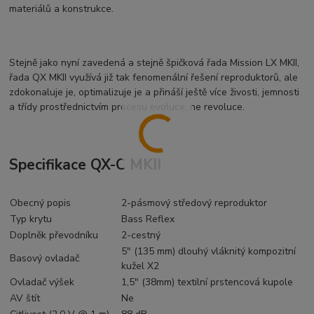
materiálů a konstrukce.
Stejně jako nyní zavedená a stejně špičková řada Mission LX MKII,
řada QX MKII využívá již tak fenomenální řešení reproduktorů, ale
zdokonaluje je, optimalizuje je a přináší ještě více živosti, jemnosti
a třídy prostřednictvím procesu evoluce, ne revoluce.
Specifikace QX-C MKII
Obecný popis
2-pásmový středový reproduktor
Typ krytu
Bass Reflex
Doplněk převodníku
2-cestný
5" (135 mm) dlouhý vláknitý kompozitní
Basový ovladač
kužel X2
Ovladač výšek
1,5" (38mm) textilní prstencová kupole
AV štít
Ne