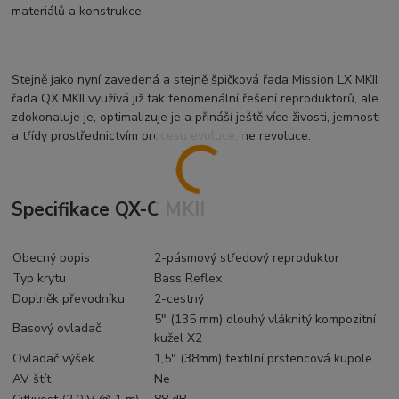
materiálů a konstrukce.
Stejně jako nyní zavedená a stejně špičková řada Mission LX MKII,
řada QX MKII využívá již tak fenomenální řešení reproduktorů, ale
zdokonaluje je, optimalizuje je a přináší ještě více živosti, jemnosti
a třídy prostřednictvím procesu evoluce, ne revoluce.
Specifikace QX-C MKII
Obecný popis
2-pásmový středový reproduktor
Typ krytu
Bass Reflex
Doplněk převodníku
2-cestný
5" (135 mm) dlouhý vláknitý kompozitní
Basový ovladač
kužel X2
Ovladač výšek
1,5" (38mm) textilní prstencová kupole
AV štít
Ne