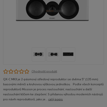
Ohodnotit produkt
QX-C MKII je 2-pásmový středový reproduktor se dvěma 5″ (135 mm)
basovými měniči a kruhovou výškovou jednotkou. Podle všech konceptů
reproduktorů Mission je proces naslouchání, naslouchání a další
naslouchání klíčem ke zlepšení. S přidanou výhodou moderních nástrojů
pro návrh reproduktorů, jako je...
celý popis