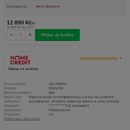
Dostupnost
Není skladem
12 890 Kč
/
ks
10 653 Kč
bez DPH
Přidat do košíku
Splátková kalkulačka
Nákup na splátky
Číslo produktu:
QXCMKIIW
Výrobce:
MISSION
Barevné provedení:
bílé
Nalezli jste
Napište email na info@avemax.cz a my Vás budeme
nižší cenu?:
kontaktovat. (Prosíme zadat url adresu a cenu za kolik)
Hodnocení:
**********/10 (vynikající)
Dostupnost:
Připravujeme
Distribuce:
CZ
Hlídat cenu / dostupnost