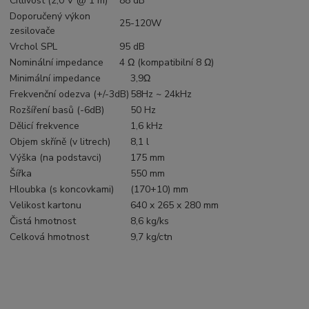
Citlivost (2,0 V @ 1 m)
88 dB
Doporučený výkon
25-120W
zesilovače
Vrchol SPL
95 dB
Nominální impedance
4 Ω (kompatibilní 8 Ω)
Minimální impedance
3,9Ω
Frekvenční odezva (+/-3dB)
58Hz ~ 24kHz
Rozšíření basů (-6dB)
50 Hz
Dělicí frekvence
1,6 kHz
Objem skříně (v litrech)
8,1 l
Výška (na podstavci)
175 mm
Šířka
550 mm
Hloubka (s koncovkami)
(170+10) mm
Velikost kartonu
640 x 265 x 280 mm
Čistá hmotnost
8,6 kg/ks
Celková hmotnost
9,7 kg/ctn