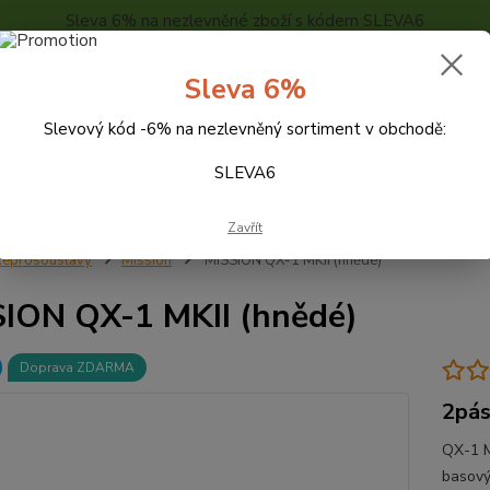
Sleva 6% na nezlevněné zboží s kódem SLEVA6
..
KONTAKTY
O NÁS
POPTÁVKA ZBOŽÍ - KALKULACE
Sleva 6%
Slevový kód -6% na nezlevněný sortiment v obchodě:
Hledat
SLEVA6
Zavřít
eprosoustavy
Mission
MISSION QX-1 MKII (hnědé)
ION QX-1 MKII (hnědé)
Doprava ZDARMA
2pás
QX-1 M
basový