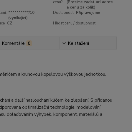
cenu?:
(Prosíme zadat url adresu
a cenu za kolik)
ení:
**********/10
Dostupnost:
Připravujeme
(vynikající)
uce:
CZ
Hlídat cenu / dostupnost
Komentáře
0
Ke stažení
měničem a kruhovou kopulovou výškovou jednotkou.
hání a další naslouchání klíčem ke zlepšení.
S přidanou
odporovaná optimalizační technologie, modelování
 času dolaďováním výhybek, komponent, materiálů a