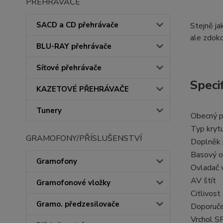
PŘEHRÁVAČE
SACD a CD přehrávače
Stejně ja
ale zdoko
BLU-RAY přehrávače
Síťové přehrávače
Speci
KAZETOVÉ PŘEHRÁVAČE
Tunery
Obecný p
Typ kryt
GRAMOFONY/PŘÍSLUŠENSTVÍ
Doplněk 
Basový o
Gramofony
Ovladač 
AV štít
Gramofonové vložky
Citlivost
Gramo. předzesilovače
Doporuče
Vrchol S