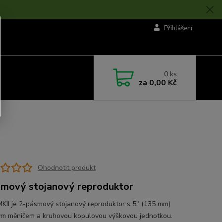
Přihlášení
0
ks
za
0,00 Kč
Ohodnotit produkt
mový stojanový reproduktor
KII je 2-pásmový stojanový reproduktor s 5″ (135 mm)
m měničem a kruhovou kopulovou výškovou jednotkou.