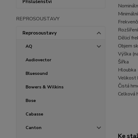
Příslušenství
Nomináln
Minimáln
REPROSOUSTAVY
Frekvenč
Rozšířen
Reprosoustavy
Dělicí fr
Objem skř
AQ
Výška (n
Audiovector
Šířka
Hloubka 
Bluesound
Velikost
Čistá hm
Bowers & Wilkins
Celková 
Bose
Cabasse
Canton
Ke sta