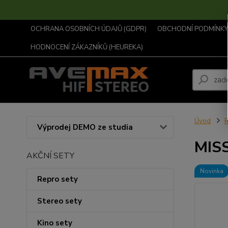
OCHRANA OSOBNÍCH ÚDAJŮ (GDPR)
OBCHODNÍ PODMÍNKY .
HODNOCENÍ ZÁKAZNÍKŮ (HEUREKA)
Úvod
R
Výprodej DEMO ze studia
MISS
AKČNÍ SETY
Novinka
Repro sety
Stereo sety
Kino sety