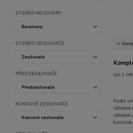
STEREO RECEIVERY
Receivery
STEREO ZESILOVAČE
Kompl
Zesilovače
Komple
PŘEDZESILOVAČE
QX-1 MKI
Předzesilovače
Podle vše
KONCOVÉ ZESILOVAČE
výhodou m
výhybek a
Koncové zesilovače
konstrukc