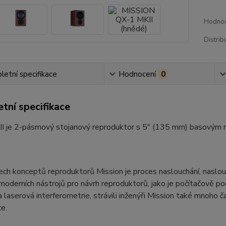
Hodnoc
Distrib
etní specifikace
Hodnocení
0
tní specifikace
I je 2-pásmový stojanový reproduktor s 5″ (135 mm) basovým 
ch konceptů reproduktorů Mission je proces naslouchání, naslouc
oderních nástrojů pro návrh reproduktorů, jako je počítačově p
 laserová interferometrie, strávili inženýři Mission také mnoho
e.