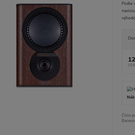
Podle 
naslou
výhodo
Dos
12
10 
Nák
Číslo p
Barevn