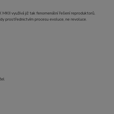
 MKII využívá již tak fenomenální řešení reproduktorů,
 třídy prostřednictvím procesu evoluce, ne revoluce.
žel