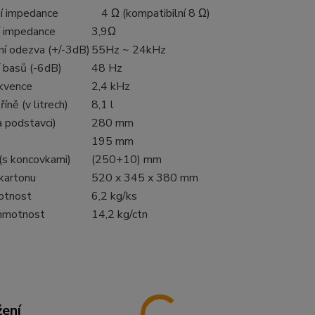
í impedance
4 Ω (kompatibilní 8 Ω)
í impedance
3,9Ω
ní odezva (+/-3dB)
55Hz ~ 24kHz
í basů (-6dB)
48 Hz
ekvence
2,4 kHz
íně (v litrech)
8,1 l
a podstavci)
280 mm
195 mm
(s koncovkami)
(250+10) mm
 kartonu
520 x 345 x 380 mm
otnost
6,2 kg/ks
hmotnost
14,2 kg/ctn
žení