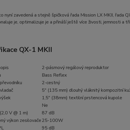
ko nyní zavedená a stejně špičková řada Mission LX MKII, řada QX
naluje je, optimalizuje je a přináší ještě více živosti, jemnosti a
fikace QX-1 MKII
opis
2-pásmový regálový reproduktor
u
Bass Reflex
převodníku
2-cestný
vladač
5" (135 mm) dlouhý vláknitý kompozitní ku
výšek
1,5" (38mm) textilní prstencová kupole
Ne
 (2,0 V @ 1 m)
87 dB
ný výkon zesilovače
25-100W
PL
95 dB