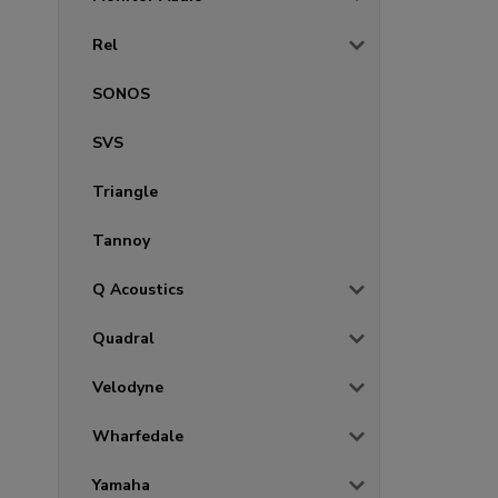
Rel
SONOS
SVS
Triangle
Tannoy
Q Acoustics
Quadral
Velodyne
Wharfedale
Yamaha