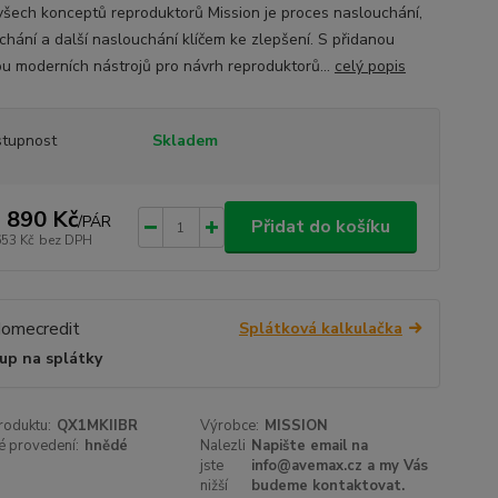
všech konceptů reproduktorů Mission je proces naslouchání,
chání a další naslouchání klíčem ke zlepšení. S přidanou
u moderních nástrojů pro návrh reproduktorů...
celý popis
tupnost
Skladem
 890 Kč
/
PÁR
Přidat do košíku
653 Kč
bez DPH
Splátková kalkulačka
up na splátky
roduktu:
QX1MKIIBR
Výrobce:
MISSION
é provedení:
hnědé
Nalezli
Napište email na
jste
info@avemax.cz a my Vás
nižší
budeme kontaktovat.