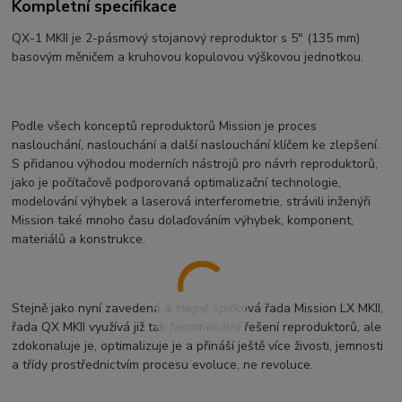
Kompletní specifikace
QX-1 MKII je 2-pásmový stojanový reproduktor s 5″ (135 mm)
basovým měničem a kruhovou kopulovou výškovou jednotkou.
Podle všech konceptů reproduktorů Mission je proces
naslouchání, naslouchání a další naslouchání klíčem ke zlepšení.
S přidanou výhodou moderních nástrojů pro návrh reproduktorů,
jako je počítačově podporovaná optimalizační technologie,
modelování výhybek a laserová interferometrie, strávili inženýři
Mission také mnoho času dolaďováním výhybek, komponent,
materiálů a konstrukce.
Stejně jako nyní zavedená a stejně špičková řada Mission LX MKII,
řada QX MKII využívá již tak fenomenální řešení reproduktorů, ale
zdokonaluje je, optimalizuje je a přináší ještě více živosti, jemnosti
a třídy prostřednictvím procesu evoluce, ne revoluce.