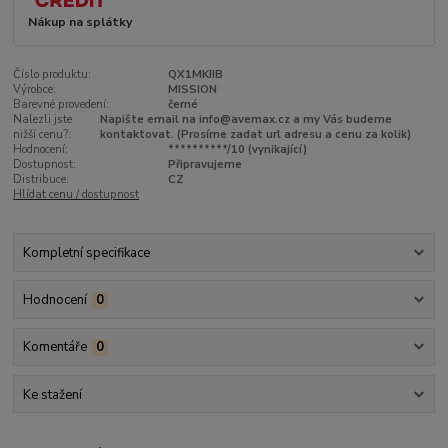
Nákup na splátky
Číslo produktu:
QX1MKIIB
Výrobce:
MISSION
Barevné provedení:
černé
Nalezli jste
Napište email na info@avemax.cz a my Vás budeme
nižší cenu?:
kontaktovat. (Prosíme zadat url adresu a cenu za kolik)
Hodnocení:
**********/10 (vynikající)
Dostupnost:
Připravujeme
Distribuce:
CZ
Hlídat cenu / dostupnost
Kompletní specifikace
Hodnocení
0
Komentáře
0
Ke stažení