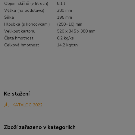
Objem skříně (v litrech)
8,1 l
Výška (na podstavci)
280 mm
Šířka
195 mm
Hloubka (s koncovkami)
(250+10) mm
Velikost kartonu
520 x 345 x 380 mm
Čistá hmotnost
6,2 kg/ks
Celková hmotnost
14,2 kg/ctn
Ke stažení
KATALOG 2022
Zboží zařazeno v kategoriích