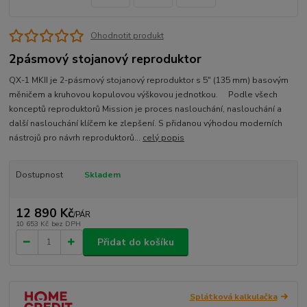
Ohodnotit produkt
2pásmový stojanový reproduktor
QX-1 MKII je 2-pásmový stojanový reproduktor s 5″ (135 mm) basovým
měničem a kruhovou kopulovou výškovou jednotkou. Podle všech
konceptů reproduktorů Mission je proces naslouchání, naslouchání a
další naslouchání klíčem ke zlepšení. S přidanou výhodou moderních
nástrojů pro návrh reproduktorů...
celý popis
Dostupnost
Skladem
12 890 Kč
/
PÁR
10 653 Kč
bez DPH
Přidat do košíku
Splátková kalkulačka