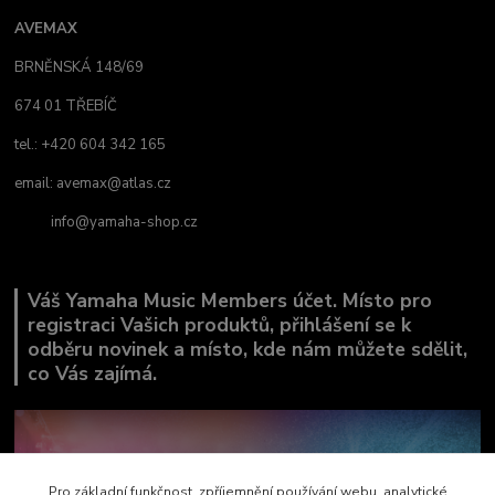
AVEMAX
BRNĚNSKÁ 148/69
674 01 TŘEBÍČ
tel.: +420 604 342 165
email:
avemax@atlas.cz
info@yamaha-shop.cz
Váš Yamaha Music Members účet. Místo pro
registraci Vašich produktů, přihlášení se k
odběru novinek a místo, kde nám můžete sdělit,
co Vás zajímá.
Pro základní funkčnost, zpříjemnění používání webu, analytické