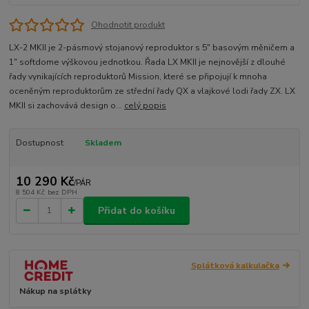
Ohodnotit produkt
LX-2 MKII je 2-pásmový stojanový reproduktor s 5″ basovým měničem a
1″ softdome výškovou jednotkou. Řada LX MKII je nejnovější z dlouhé
řady vynikajících reproduktorů Mission, které se připojují k mnoha
oceněným reproduktorům ze střední řady QX a vlajkové lodi řady ZX. LX
MKII si zachovává design o...
celý popis
Dostupnost
Skladem
10 290 Kč
/
PÁR
8 504 Kč
bez DPH
Přidat do košíku
Splátková kalkulačka
Nákup na splátky