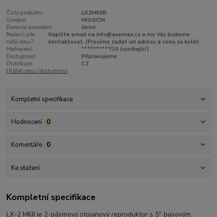
Číslo produktu:
LX2MKIIB
Výrobce:
MISSION
Barevné provedení:
černé
Nalezli jste
Napište email na info@avemax.cz a my Vás budeme
nižší cenu?:
kontaktovat. (Prosíme zadat url adresu a cenu za kolik)
Hodnocení:
**********/10 (vynikající)
Dostupnost:
Připravujeme
Distribuce:
CZ
Hlídat cenu / dostupnost
Kompletní specifikace
Hodnocení
0
Komentáře
0
Ke stažení
Kompletní specifikace
LX-2 MKII je 2-pásmový stojanový reproduktor s 5″ basovým