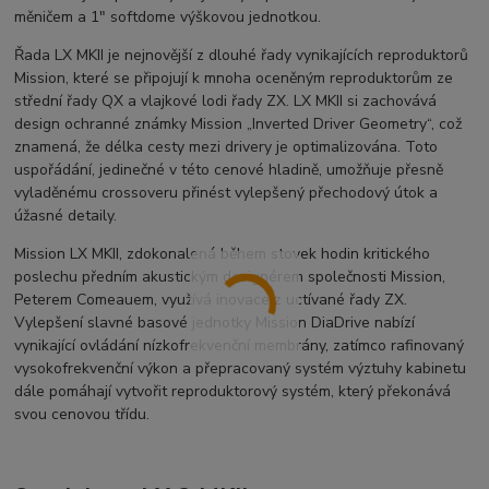
měničem a 1″ softdome výškovou jednotkou.
Řada LX MKII je nejnovější z dlouhé řady vynikajících reproduktorů
Mission, které se připojují k mnoha oceněným reproduktorům ze
střední řady QX a vlajkové lodi řady ZX.
LX MKII si zachovává
design ochranné známky Mission „Inverted Driver Geometry“, což
znamená, že délka cesty mezi drivery je optimalizována. Toto
uspořádání, jedinečné v této cenové hladině, umožňuje přesně
vyladěnému crossoveru přinést vylepšený přechodový útok a
úžasné detaily.
Mission LX MKII, zdokonalená během stovek hodin kritického
poslechu předním akustickým designérem společnosti Mission,
Peterem Comeauem, využívá inovace z uctívané řady ZX.
Vylepšení slavné basové jednotky Mission DiaDrive nabízí
vynikající ovládání nízkofrekvenční membrány, zatímco rafinovaný
vysokofrekvenční výkon a přepracovaný systém výztuhy kabinetu
dále pomáhají vytvořit reproduktorový systém, který překonává
svou cenovou třídu.