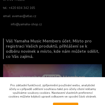
tel.: +420 604 342 165
email:
avemax@atlas.cz
info@yamaha-shop.cz
Váš Yamaha Music Members účet. Místo pro
registraci Vašich produktů, přihlášení se k
odběru novinek a místo, kde nám můžete sdělit,
co Vás zajímá.
Pro základní funkčnost, zpříjemnění používání webu, analytické
účely a v případě udělení souhlasu také pro účely cílení reklamy
využíváme soubory cookies. Nastavení vlastních preferencí
cookies můžete kdykoli upravit odkazem ve spodní části stránek.