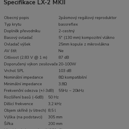
Specifikace LX-2 MKII
Obecný popis
2pásmový regálový reproduktor
Typ krytu
bassreflex
Doplněk převodníku
2-cestný
Basový ovladač
5" (130 mm) kompozitní vlákno
Ovladač výšek
25mm kopule z mikrovlákna
AV štít
Ne
Citlivost (2,83 V @ 1 m)
87 dB
Doporučený výkon zesilovače
20-100W
Vrchol SPL
103 dB
Nominální impedance
8Ω kompatibilní
Minimální impedance
3,8Ω
Frekvenční odezva (+/-3dB)
55Hz ~ 20kHz
Rozšíření basů (-6dB)
50 Hz
Dělicí frekvence
3,2 kHz
Objem skříně (v litrech)
8,5 l
Výška (na podstavci)
305 mm
Šířka
200 mm