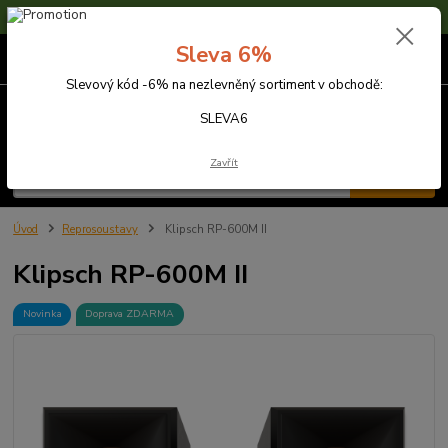
Sleva 6% na nezlevněné zboží s kódem SLEVA6
Sleva 6%
0
ks
za
0,00 Kč
Slevový kód -6% na nezlevněný sortiment v obchodě:
Menu
SLEVA6
Zavřít
Hledat
Úvod
Reprosoustavy
Klipsch RP-600M II
Klipsch RP-600M II
Novinka
Doprava ZDARMA