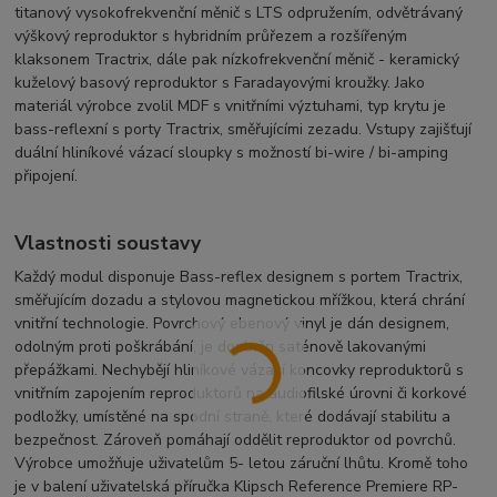
titanový vysokofrekvenční měnič s LTS odpružením, odvětrávaný
výškový reproduktor s hybridním průřezem a rozšířeným
klaksonem Tractrix, dále pak nízkofrekvenční měnič - keramický
kuželový basový reproduktor s Faradayovými kroužky. Jako
materiál výrobce zvolil MDF s vnitřními výztuhami, typ krytu je
bass-reflexní s porty Tractrix, směřujícími zezadu. Vstupy zajišťují
duální hliníkové vázací sloupky s možností bi-wire / bi-amping
připojení.
Vlastnosti soustavy
Každý modul disponuje Bass-reflex designem s portem Tractrix,
směřujícím dozadu a stylovou magnetickou mřížkou, která chrání
vnitřní technologie. Povrchový ebenový vinyl je dán designem,
odolným proti poškrábání, je doplněn saténově lakovanými
přepážkami. Nechybějí hliníkové vázací koncovky reproduktorů s
vnitřním zapojením reproduktorů na audiofilské úrovni či korkové
podložky, umístěné na spodní straně, které dodávají stabilitu a
bezpečnost. Zároveň pomáhají oddělit reproduktor od povrchů.
Výrobce umožňuje uživatelům 5- letou záruční lhůtu. Kromě toho
je v balení uživatelská příručka Klipsch Reference Premiere RP-