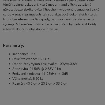
téměř rodinné uskupení, které moderní audiofilsky založený
uživatel beze zbytku uvítá. Klipschem vybavená domácnost získá
co do vizuální zajímavosti, tak i do akustické dokonalosti – zvuk
linoucí se éterem má říz i grády, harmonii i melodii, dynamiku i
synergii. V konečném důsledku je tím, o čem by mohl snít každý
milovník dobré hudby, dobrého zvuku.
Parametry:
Impedance 8 Ω
Dělící frekvence: 1500Hz
Doporučený výkon zesilovače: 100W/400W
Senzitivita: 94.5dB @ 2.83V / 1m
Frekvenční odezva: 44-25kHz +/- 3dB
Váha (netto): 8,20 kg
Rozměry 40,0 cm x 20,2 cm x 33,0 cm