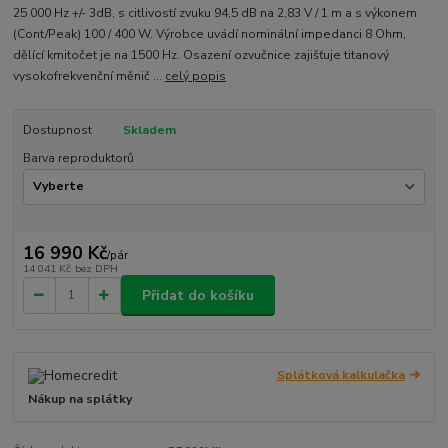
25 000 Hz +/- 3dB, s citlivostí zvuku 94,5 dB na 2,83 V / 1 m a s výkonem
(Cont/Peak) 100 / 400 W. Výrobce uvádí nominální impedanci 8 Ohm,
dělící kmitočet je na 1500 Hz. Osazení ozvučnice zajišťuje titanový
vysokofrekvenční měnič ...
celý popis
Dostupnost
Skladem
Barva reproduktorů
16 990 Kč
/
pár
14 041 Kč
bez DPH
Přidat do košíku
Splátková kalkulačka
Nákup na splátky