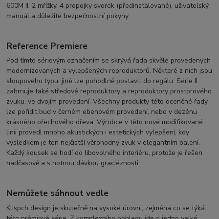
600M II, 2 mřížky, 4 propojky svorek (předinstalované), uživatelský
manuál a důležité bezpečnostní pokyny.
Reference Premiere
Pod tímto sériovým označením se skrývá řada skvěle provedených
modernizovaných a vylepšených reproduktorů. Některé z nich jsou
sloupového typu, jiné lze pohodlně postavit do regálu. Série II
zahrnuje také středové reproduktory a reproduktory prostorového
zvuku, ve dvojím provedení. Všechny produkty této oceněné řady
lze pořídit buď v černém ebenovém provedení, nebo v dezénu
krásného ořechového dřeva. Výrobce v této nové modifikované
linii provedl mnoho akustických i estetických vylepšení, kdy
výsledkem je ten nejčistší věrohodný zvuk v elegantním balení.
Každý kousek se hodí do libovolného interiéru, protože je řešen
nadčasově a s notnou dávkou graciéznosti.
Nemůžete sáhnout vedle
Klispch design je skutečně na vysoké úrovni, zejména co se týká
této prémiové série. Z komplexního pohledu jde o jedno velké,