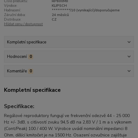
Číslo produktu:
RP600MII
Výrobce:
KLIPSCH
Hodnocení:
**********/10 (vynikající)/doporučujeme
Záruční doba:
24 měsíců
Distribuce:
CZ
Hlídat cenu / dostupnost
Kompletní specifikace
Hodnocení
0
Komentáře
0
Kompletní specifikace
Specifikace:
Regálové reproduktory fungují ve frekvenční odezvě 44 - 25 000
Hz +/- 3dB, s citlivostí zvuku 94,5 dB na 2,83 V / 1 m a s výkonem
(Cont/Peak) 100 / 400 W. Výrobce uvádí nominální impedanci 8
Ohm, dělící kmitočet je na 1500 Hz. Osazení ozvučnice zajišťuje