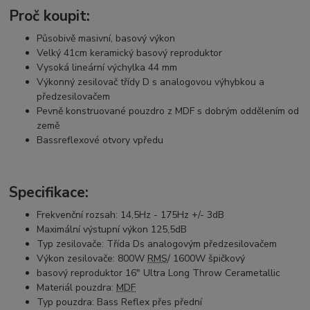
Proč koupit:
Působivě masivní, basový výkon
Velký 41cm keramický basový reproduktor
Vysoká lineární výchylka 44 mm
Výkonný zesilovač třídy D s analogovou výhybkou a
předzesilovačem
Pevně ​​konstruované pouzdro z MDF s dobrým oddělením od
země
Bassreflexové otvory vpředu
Specifikace:
Frekvenční rozsah: 14,5Hz - 175Hz +/- 3dB
Maximální výstupní výkon 125,5dB
Typ zesilovače: Třída Ds analogovým předzesilovačem
Výkon zesilovače: 800W
RMS
/ 1600W špičkový
basový reproduktor 16" Ultra Long Throw Cerametallic
Materiál pouzdra:
MDF
Typ pouzdra: Bass Reflex přes přední