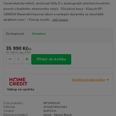
Cerametalický měnič, zesilovač třídy D s analogovým předzesilovačem,
povrch z kvalitního ebenového vinylu Působivé basy - Klipsch RP-
1600SW Maximální basový výkon a vynikající dynamika za obzvláště
atraktivní cenu“ – Princip novéh...
celý popis
Dostupnost
Skladem
35 990 Kč
/
ks
29 744 Kč
bez DPH
Přidat do košíku
Splátková kalkulačka
Nákup na splátky
Číslo produktu:
RP1600SW
EAN kód:
0743878047462
Výrobce:
KLIPSCH
Barevné provedení:
černá - Ebony Black