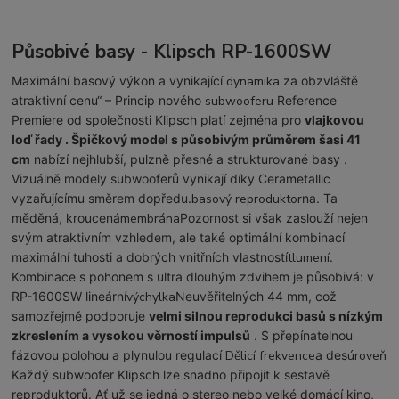
Působivé basy - Klipsch RP-1600SW
Maximální basový výkon a vynikající
dynamika
za obzvláště
atraktivní cenu“ – Princip nového
subwooferu
Reference
Premiere od společnosti Klipsch platí zejména pro
vlajkovou
loď řady . Špičkový model s působivým
průměrem šasi 41
cm
nabízí nejhlubší, pulzně přesné a strukturované basy .
Vizuálně modely subwooferů vynikají díky Cerametallic
vyzařujícímu směrem dopředu.
basový reproduktor
na. Ta
měděná, kroucená
membrána
Pozornost si však zaslouží nejen
svým atraktivním vzhledem, ale také optimální kombinací
maximální tuhosti a dobrých vnitřních vlastností
tlumení
.
Kombinace s pohonem s ultra dlouhým zdvihem je působivá: v
RP-1600SW lineární
výchylka
Neuvěřitelných 44 mm, což
samozřejmě podporuje
velmi silnou reprodukci basů s nízkým
zkreslením a vysokou věrností impulsů
. S přepínatelnou
fázovou polohou a plynulou regulací
Dělicí frekvence
a des
úroveň
Každý subwoofer Klipsch lze snadno připojit k sestavě
reproduktorů. Ať už se jedná o stereo nebo velké domácí kino,