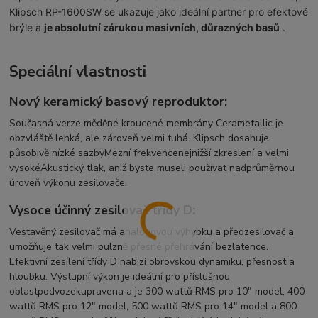
Klipsch RP-1600SW se ukazuje jako ideální partner pro efektové
brýle a
je absolutní zárukou masivních, důrazných basů
.
Speciální vlastnosti
Nový keramický basový reproduktor:
Současná verze měděné kroucené membrány Cerametallic je
obzvláště lehká, ale zároveň velmi tuhá. Klipsch dosahuje
působivě nízké sazbyMezní frekvencenejnižší zkreslení a velmi
vysokéAkustický tlak, aniž byste museli používat nadprůměrnou
úroveň výkonu zesilovače.
Vysoce účinný zesilovač třídy D:
Vestavěný zesilovač má analogovou výhybku a předzesilovač a
umožňuje tak velmi pulzně přesné přehrávání bezlatence.
Efektivní zesílení třídy D nabízí obrovskou dynamiku, přesnost a
hloubku. Výstupní výkon je ideální pro příslušnou
oblastpodvozekupravena a je 300 wattů RMS pro 10" model, 400
wattů RMS pro 12" model, 500 wattů RMS pro 14" model a 800