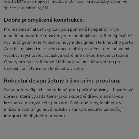
wattů RMS pro nejvyšší model s 16" šasi. Krátkodobý výkon ve
špičce je dvakrát vyšší.
Dobře promyšlená konstrukce:
Pro maximální akustický tlak jsou poměrně kompaktní kryty
modelů subwooferů navrženy s technologií bassreflex. Speciálně
vyvinutá geometrie Klipsch s novým designem štěrbinového portu
Aerofoil minimalizuje turbulence a hluk proudění, a to i při velmi
vysokých rychlostechsvazkya extrémně nízkou frekvenci ladění.
Otvory pro bassreflexové štěrbiny jsou umístěny vpředu pro
flexibilní umístění i na stěně nebo v rohu.
Robustní design šetrný k životnímu prostoru:
Subwoofery Klipsch jsou odolné proti poškrábánívinyl- Povrchová
úprava, která vypadá téměř jako skutečné dřevo s ebenovou
kresbou a pokrývá celé pouzdro. Zaoblené rohy, kvalitní krycí
mřížka a kvalitní gumové nožičky s funkcí decouler usnadňují
integraci do obytného prostoru.