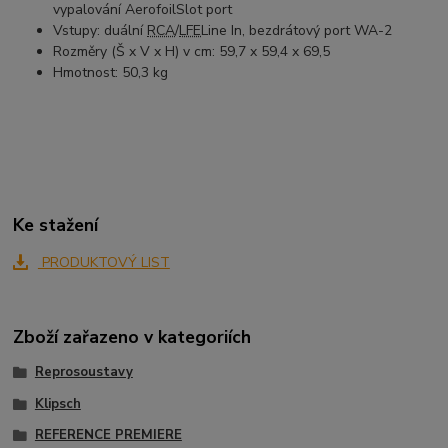
vypalování AerofoilSlot port
Vstupy: duální
RCA
/
LFE
Line In, bezdrátový port WA-2
Rozměry (Š x V x H) v cm: 59,7 x 59,4 x 69,5
Hmotnost: 50,3 kg
Ke stažení
PRODUKTOVÝ LIST
Zboží zařazeno v kategoriích
Reprosoustavy
Klipsch
REFERENCE PREMIERE