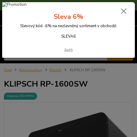
Sleva 6% na nezlevněné zboží s kódem SLEVA6
Sleva 6%
0
ks
za
0,00 Kč
Slevový kód -6% na nezlevněný sortiment v obchodě:
Menu
SLEVA6
Zavřít
Hledat
Úvod
Reprosoustavy
Klipsch
KLIPSCH RP-1600SW
KLIPSCH RP-1600SW
Doprava ZDARMA