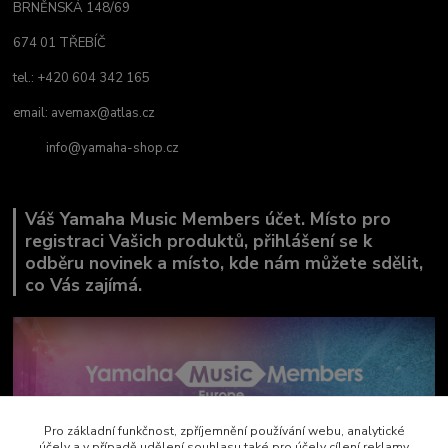
BRNĚNSKÁ 148/69
674 01 TŘEBÍČ
tel.: +420 604 342 165
email:
avemax@atlas.cz
info@yamaha-shop.cz
Váš Yamaha Music Members účet. Místo pro
registraci Vašich produktů, přihlášení se k
odběru novinek a místo, kde nám můžete sdělit,
co Vás zajímá.
Pro základní funkčnost, zpříjemnění používání webu, analytické
účely a v případě udělení souhlasu také pro účely cílení reklamy