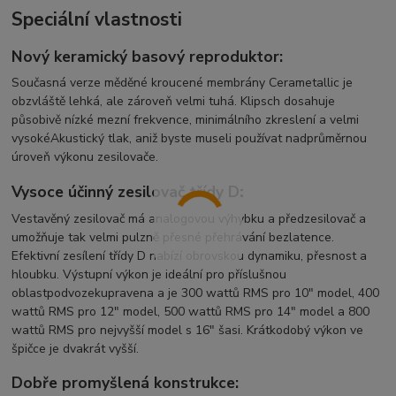
Speciální vlastnosti
Nový keramický basový reproduktor:
Současná verze měděné kroucené membrány Cerametallic je
obzvláště lehká, ale zároveň velmi tuhá. Klipsch dosahuje
působivě nízké mezní frekvence, minimálního zkreslení a velmi
vysoké
Akustický tlak
, aniž byste museli používat nadprůměrnou
úroveň výkonu zesilovače.
Vysoce účinný zesilovač třídy D:
Vestavěný zesilovač má analogovou výhybku a předzesilovač a
umožňuje tak velmi pulzně přesné přehrávání bez
latence
.
Efektivní zesílení třídy D nabízí obrovskou dynamiku, přesnost a
hloubku. Výstupní výkon je ideální pro příslušnou
oblast
podvozek
upravena a je 300 wattů RMS pro 10" model, 400
wattů RMS pro 12" model, 500 wattů RMS pro 14" model a 800
wattů RMS pro nejvyšší model s 16" šasi. Krátkodobý výkon ve
špičce je dvakrát vyšší.
Dobře promyšlená konstrukce: