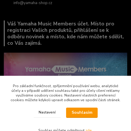
info@yamaha-shop.cz
Váš Yamaha Music Members účet. Místo pro
registraci Vašich produktů, přihlášení se k
odběru novinek a místo, kde nám můžete sdělit,
co Vás zajímá.
Pro základní funkčnost, zpříjemnění používání webu, analytické
účely a v případě udělení souhlasu také pro účely cílení reklamy
využíváme soubory cookies. Nastavení vlastních preferencí
cookies můžete kdykoli upravit odkazem ve spodní části stránek.
Souhlasím
Nastavení
Copyright by AVEMAX
Souhlas můžete odmítnout
zde
.