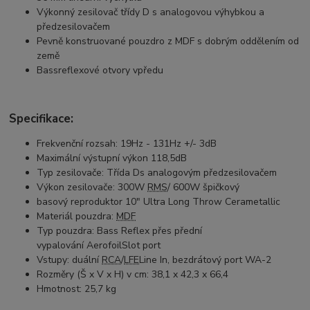
Výkonný zesilovač třídy D s analogovou výhybkou a
předzesilovačem
Pevně ​​konstruované pouzdro z MDF s dobrým oddělením od
země
Bassreflexové otvory vpředu
Specifikace:
Frekvenční rozsah
:
19Hz - 131Hz +/- 3dB
Maximální výstupní výkon
118,5dB
Typ zesilovače:
Třída D
s analogovým předzesilovačem
Výkon zesilovače:
300W
RMS
/ 600W špičkový
basový reproduktor
10" Ultra Long Throw Cerametallic
Materiál pouzdra:
MDF
Typ pouzdra:
Bass Reflex přes přední
vypalování
Aerofoil
Slot port
Vstupy:
duální
RCA
/
LFE
Line In, bezdrátový port WA-2
Rozměry (Š x V x H) v cm: 38,1 x 42,3 x 66,4
Hmotnost:
25,7 kg