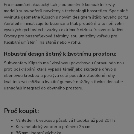
Pro maximální akustický tlak jsou poměrně kompaktní kryty
modelů subwooferů navrženy s technologií bassreflex. Speciálně
vyvinutá geometrie Klipsch s novým designem štěrbinového portu
Aerofoil minimalizuje turbulence a hluk proudění, a to i při velmi
vysokých rychlostech
svazky
a extrémně nízkou frekvenci ladění.
Otvory pro bassreflexové štěrbiny jsou umístěny vpředu pro
flexibilní umístění i na stěně nebo v rohu.
Robustní design šetrný k životnímu prostoru:
Subwoofery Klipsch mají vinylovou povrchovou úpravu odolnou
proti poškrábání, která vypadá téměř jako skutečné dřevo s
ebenovou kresbou a pokrývá celé pouzdro. Zaoblené rohy,
kvalitní krycí mřížka a kvalitní gumové nožičky s funkcí decouler
usnadňují integraci do obytného prostoru.
Proč koupit:
Vzhledem k velikosti působivá hloubka až pod 20 Hz
Kerametalický woofer o průměru 25 cm
36 mm lineární výchylka