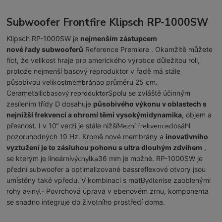
Subwoofer Frontfire Klipsch RP-1000SW
Klipsch RP-1000SW je
nejmenším zástupcem
nové řady subwooferů
Reference Premiere . Okamžitě můžete
říct, že velikost hraje pro amerického výrobce důležitou roli,
protože nejmenší basový reproduktor v řadě má stále
působivou velikost
membrána
o průměru 25 cm.
Cerametallic
basový reproduktor
Spolu se zvláště účinným
zesílením třídy D dosahuje
působivého výkonu v oblastech s
nejnižší frekvencí a ohromí těmi vysokýmidynamika
, objem a
přesnost. I v 10“ verzi je stále nižší
Mezní frekvence
dosáhl
pozoruhodných 19 Hz. Kromě nové membrány a
inovativního
vyztužení je to zásluhou pohonu s ultra dlouhým zdvihem
,
se kterým je lineární
výchylka
36 mm je možné. RP-1000SW je
přední subwoofer a optimalizované bassreflexové otvory jsou
umístěny také vpředu. V kombinaci s mat
Bydlení
se zaoblenými
rohy a
vinyl
- Povrchová úprava v ebenovém zrnu, komponenta
se snadno integruje do životního prostředí doma.