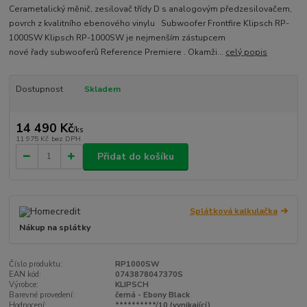
Cerametalický měnič, zesilovač třídy D s analogovým předzesilovačem,
povrch z kvalitního ebenového vinylu Subwoofer Frontfire Klipsch RP-
1000SW Klipsch RP-1000SW je nejmenším zástupcem
nové řady subwooferů Reference Premiere . Okamži...
celý popis
Dostupnost
Skladem
14 490 Kč
/
ks
11 975 Kč
bez DPH
Přidat do košíku
Splátková kalkulačka
Nákup na splátky
Číslo produktu:
RP1000SW
EAN kód:
0743878047370S
Výrobce:
KLIPSCH
Barevné provedení:
černá - Ebony Black
Hodnocení:
**********/10 (vynikající)