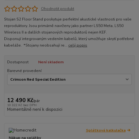
Ohodnotit produkt
Stojan S2 Floor Stand poskytuje perfektní akustické vlastnosti pro vaše
reproduktory. Jsou primárně navrženy jako partner LS50 Meta, LS50
Wireless II a dalších stojanových reproduktorů nejen KEF.
Disponují integrovaným vedením kabelů, který umožňuje skrytí potřebné
kabeláže. *Stojany neobsahují re...
celý popis
Dostupnost
Není skladem
Barevné provedení
12 490 Kč
/
pár
10 322 Kč
bez DPH
Momentálně není k dispozici
Splátková kalkulačka
Nákup na splátky