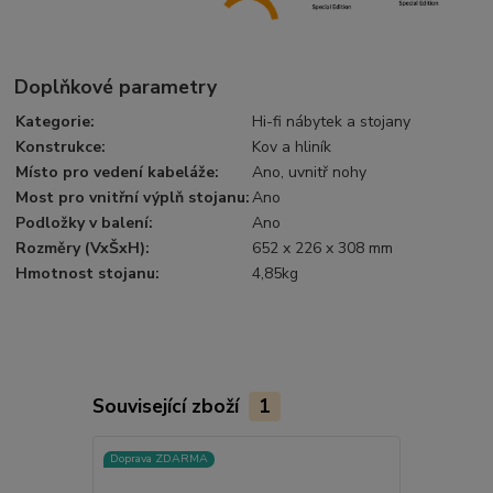
Doplňkové parametry
Kategorie
:
Hi-fi nábytek a stojany
Konstrukce
:
Kov a hliník
Místo pro vedení kabeláže
:
Ano, uvnitř nohy
Most pro vnitřní výplň stojanu
:
Ano
Podložky v balení
:
Ano
Rozměry (VxŠxH)
:
652 x 226 x 308 mm
Hmotnost stojanu
:
4,85kg
Související zboží
1
Doprava ZDARMA