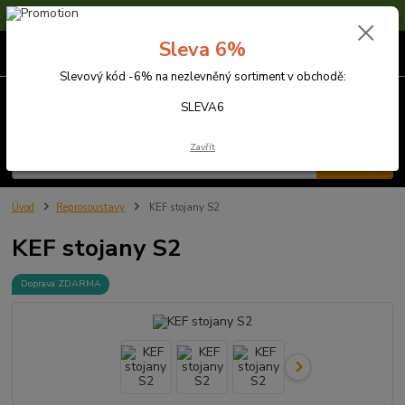
Sleva 6% na nezlevněné zboží s kódem SLEVA6
Sleva 6%
0
ks
za
0,00 Kč
Slevový kód -6% na nezlevněný sortiment v obchodě:
Menu
SLEVA6
Zavřít
Hledat
Úvod
Reprosoustavy
KEF stojany S2
KEF stojany S2
Doprava ZDARMA