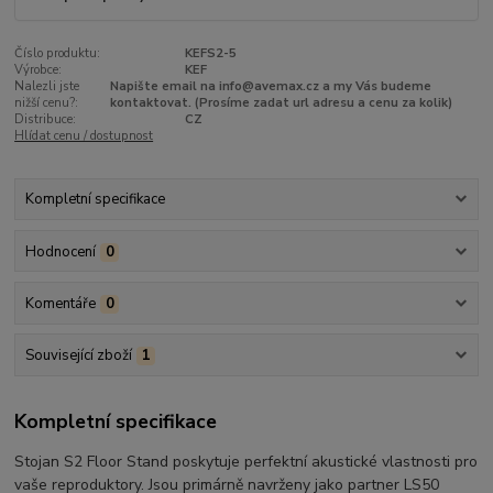
Číslo produktu:
KEFS2-5
Výrobce:
KEF
Nalezli jste
Napište email na info@avemax.cz a my Vás budeme
nižší cenu?:
kontaktovat. (Prosíme zadat url adresu a cenu za kolik)
Distribuce:
CZ
Hlídat cenu / dostupnost
Kompletní specifikace
Hodnocení
0
Komentáře
0
Související zboží
1
Kompletní specifikace
Stojan S2 Floor Stand poskytuje perfektní akustické vlastnosti pro
vaše reproduktory. Jsou primárně navrženy jako partner LS50