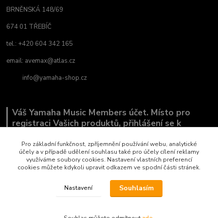
BRNĚNSKÁ 148/69
674 01 TŘEBÍČ
tel.: +420 604 342 165
email:
avemax@atlas.cz
info@yamaha-shop.cz
Váš Yamaha Music Members účet. Místo pro
registraci Vašich produktů, přihlášení se k
odběru novinek a místo, kde nám můžete sdělit,
co Vás zajímá.
Pro základní funkčnost, zpříjemnění používání webu, analytické
účely a v případě udělení souhlasu také pro účely cílení reklamy
využíváme soubory cookies. Nastavení vlastních preferencí
cookies můžete kdykoli upravit odkazem ve spodní části stránek.
Souhlasím
Nastavení
Copyright by AVEMAX