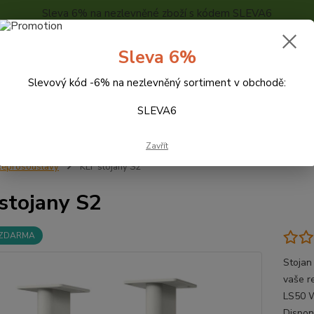
Sleva 6% na nezlevněné zboží s kódem SLEVA6
..
KONTAKTY
O NÁS
POPTÁVKA ZBOŽÍ - KALKULACE
Sleva 6%
Slevový kód -6% na nezlevněný sortiment v obchodě:
Hledat
SLEVA6
Zavřít
eprosoustavy
KEF stojany S2
stojany S2
 ZDARMA
Stojan
vaše r
LS50 W
Dispon