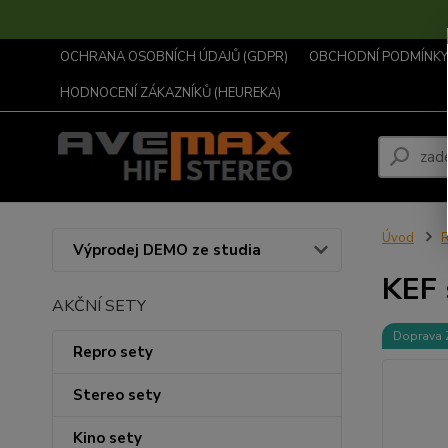
OCHRANA OSOBNÍCH ÚDAJŮ (GDPR)
OBCHODNÍ PODMÍNKY .
HODNOCENÍ ZÁKAZNÍKŮ (HEUREKA)
Úvod
R
Výprodej DEMO ze studia
KEF 
AKČNÍ SETY
Doprava
Repro sety
Stereo sety
Kino sety