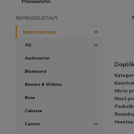
Příslušenství
REPROSOUSTAVY
Reprosoustavy
AQ
Audiovector
Doplňk
Bluesound
Kategor
Konstru
Bowers & Wilkins
Místo p
Bose
Most pro
Podložky
Cabasse
Rozměry
Hmotnos
Canton