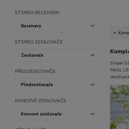
STEREO RECEIVERY
Receivery
Kompl
STEREO ZESILOVAČE
Komple
Zesilovače
Stojan S2
Meta, LS5
PŘEDZESILOVAČE
skrytí po
Předzesilovače
KONCOVÉ ZESILOVAČE
Koncové zesilovače