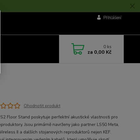
Přihlášení
0
ks
za
0,00 Kč
Ohodnotit produkt
 S2 Floor Stand poskytuje perfektní akustické vlastnosti pro
eproduktory. Jsou primárně navrženy jako partner LS50 Meta,
ireless II a dalších stojanových reproduktorů nejen KEF.
ují integrovaným vedením kabelů, který umožňuje skrytí