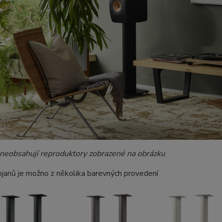
 neobsahují reproduktory zobrazené na obrázku
janů je možno z několika barevných provedení