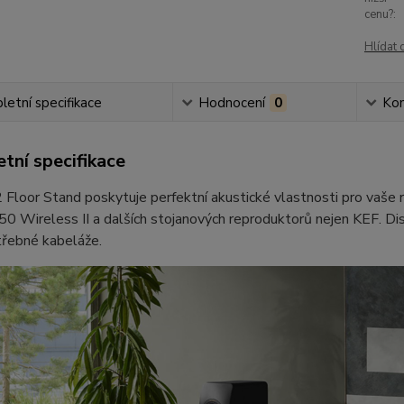
cenu?:
Hlídat 
etní specifikace
Hodnocení
0
Ko
tní specifikace
 Floor Stand poskytuje perfektní akustické vlastnosti pro vaše 
0 Wireless II a dalších stojanových reproduktorů nejen KEF. D
třebné kabeláže.