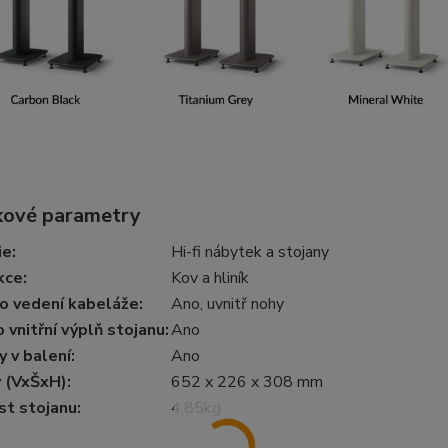
ové parametry
ie
:
Hi-fi nábytek a stojany
kce
:
Kov a hliník
ro vedení kabeláže
:
Ano, uvnitř nohy
 vnitřní výplň stojanu
:
Ano
 v balení
:
Ano
 (VxŠxH)
:
652 x 226 x 308 mm
t stojanu
:
4,85kg