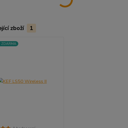
jící zboží
1
a ZDARMA