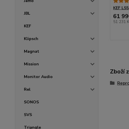
Jamo
KEF LS5
JBL
61 99
51 231 
KEF
Klipsch
Magnat
Mission
Zboží 
Monitor Audio
Repr
Rel
SONOS
SVS
Triangle