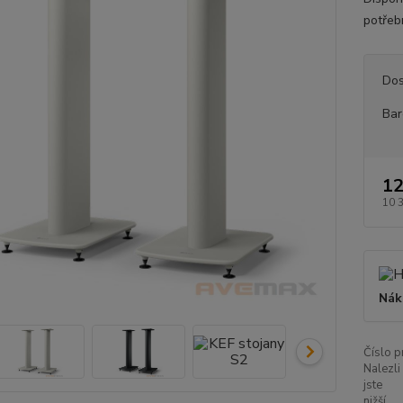
potřeb
Dos
Bar
12
10 
Nák
Číslo p
Nalezli
jste
nižší