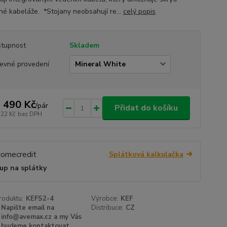
né kabeláže. *Stojany neobsahují re...
celý popis
tupnost
Skladem
evné provedení
 490 Kč
/
pár
Přidat do košíku
322 Kč
bez DPH
Splátková kalkulačka
up na splátky
roduktu:
KEFS2-4
Výrobce:
KEF
Napište email na
Distribuce:
CZ
info@avemax.cz a my Vás
budeme kontaktovat.