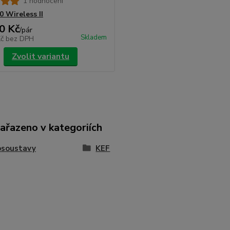
1 hodnocení
0 Wireless II
0 Kč
/
pár
Skladem
Kč
bez DPH
Zvolit variantu
zařazeno v kategoriích
osoustavy
KEF