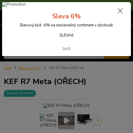
Sleva 6% na nezlevněné zboží s kódem SLEVA6
Sleva 6%
0
ks
za
0,00 Kč
Slevový kód -6% na nezlevněný sortiment v obchodě:
Menu
SLEVA6
Zavřít
Hledat
Úvod
Reprosoustavy
KEF R7 Meta (OŘECH)
KEF R7 Meta (OŘECH)
Doprava ZDARMA