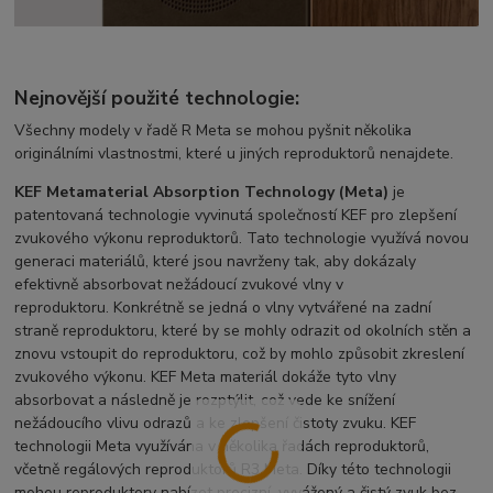
Nejnovější použité technologie:
Všechny modely v řadě R Meta se mohou pyšnit několika
originálními vlastnostmi, které u jiných reproduktorů nenajdete.
KEF Metamaterial Absorption Technology (Meta)
je
patentovaná technologie vyvinutá společností KEF pro zlepšení
zvukového výkonu reproduktorů. Tato technologie využívá novou
generaci materiálů, které jsou navrženy tak, aby dokázaly
efektivně absorbovat nežádoucí zvukové vlny v
reproduktoru. Konkrétně se jedná o vlny vytvářené na zadní
straně reproduktoru, které by se mohly odrazit od okolních stěn a
znovu vstoupit do reproduktoru, což by mohlo způsobit zkreslení
zvukového výkonu. KEF Meta materiál dokáže tyto vlny
absorbovat a následně je rozptýlit, což vede ke snížení
nežádoucího vlivu odrazů a ke zlepšení čistoty zvuku. KEF
technologii Meta využívána v několika řadách reproduktorů,
včetně regálových reproduktorů R3 Meta. Díky této technologii
mohou reproduktory nabízet precizní, vyvážený a čistý zvuk bez