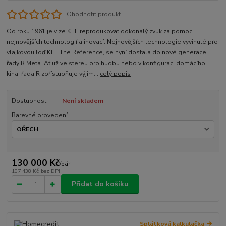
Ohodnotit produkt
Od roku 1961 je vize KEF reprodukovat dokonalý zvuk za pomoci
nejnovějších technologií a inovací. Nejnovějších technologie vyvinuté pro
vlajkovou loď KEF The Reference, se nyní dostala do nové generace
řady R Meta. Ať už ve stereu pro hudbu nebo v konfiguraci domácího
kina, řada R zpřístupňuje výjim...
celý popis
Dostupnost
Není skladem
Barevné provedení
130 000 Kč
/
pár
107 438 Kč
bez DPH
Přidat do košíku
Splátková kalkulačka