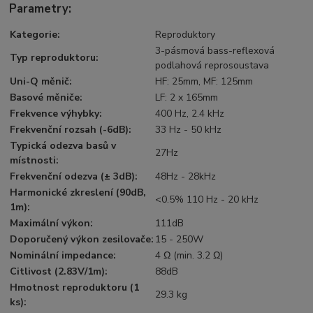
Parametry:
Kategorie
:
Reproduktory
3-pásmová bass-reflexová
Typ reproduktoru
:
podlahová reprosoustava
Uni-Q měnič
:
HF: 25mm, MF: 125mm
Basové měniče
:
LF: 2 x 165mm
Frekvence výhybky
:
400 Hz, 2.4 kHz
Frekvenční rozsah (-6dB)
:
33 Hz - 50 kHz
Typická odezva basů v
27Hz
místnosti
:
Frekvenční odezva (± 3dB)
:
48Hz - 28kHz
Harmonické zkreslení (90dB,
<0.5% 110 Hz - 20 kHz
1m)
:
Maximální výkon
:
111dB
Doporučený výkon zesilovače
:
15 - 250W
Nominální impedance
:
4 Ω (min. 3.2 Ω)
Citlivost (2.83V/1m)
:
88dB
Hmotnost reproduktoru (1
29.3 kg
ks)
: