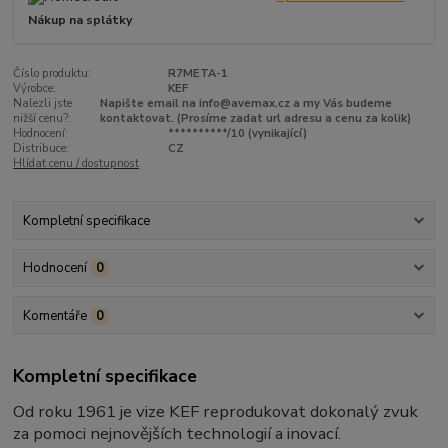
Nákup na splátky
Číslo produktu:
R7META-1
Výrobce:
KEF
Nalezli jste
Napište email na info@avemax.cz a my Vás budeme
nižší cenu?:
kontaktovat. (Prosíme zadat url adresu a cenu za kolik)
Hodnocení:
**********/10 (vynikající)
Distribuce:
CZ
Hlídat cenu / dostupnost
Kompletní specifikace
Hodnocení
0
Komentáře
0
Kompletní specifikace
Od roku 1961 je vize KEF reprodukovat dokonalý zvuk
za pomoci nejnovějších technologií a inovací.