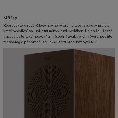
Mřížky
Reproduktory řady R byly navrženy pro nejlepší zvukový projev,
který neovlivní ani unikátní mřížky z mikrovláken. Nejen že úžasně
vypadají, ale také neovlivňují výsledný zvuk. Jejich vývoj a použité
technologie při výrobě jsou exkluzivní prací inženýrů KEF.