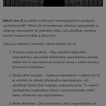
Měnič Uni-Q
je jedním z klíčových technologických vynálezů
společnosti KEF. Měnič Uni-Q kombinuje středový reproduktor a
výškový reproduktor do jediného celku, což umožňuje vysokou
úroveň zvukové kvality a přesnosti.
Zde jsou některé z hlavních výhod měniče Uni-Q:
Precizní zvukový obraz - Díky umístění výškového
reproduktoru uprostřed středového reproduktoru dokáže
měnič Uni-Q reprodukovat zvukový obraz s velmi vysokou
přesností a lokalizací.
Široký úhel rozptylu - Výškový reproduktor v měniči Uni-Q
je umístěn do středu středového reproduktoru, což
umožňuje široký úhel rozptylu zvukového pole. To vede k
vynikajícímu zvukovému výkonu i pro posluchače sedící
mimo středovou osu reproduktoru.
Nízké zkreslení - Díky konstrukci Uni-Q reproduktoru se