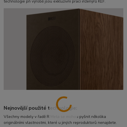
technologie při výrobě jsou exkluzivní prací inženýrů KEF.
Nejnovější použité technologie:
Všechny modely v řadě R Meta se mohou pyšnit několika
originálními vlastnostmi, které u jiných reproduktorů nenajdete.