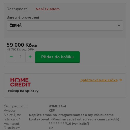
Dostupnost
Není skladem
Barevné provedení
59 000 Kč
/
pár
48 760 Kč
bez DPH
Přidat do košíku
Splátková kalkulačka
Nákup na splátky
Číslo produktu:
R3META-4
Výrobce:
KEF
Nalezli jste
Napište email na info@avemax.cz a my Vás budeme
nižší cenu?:
kontaktovat. (Prosíme zadat url adresu a cenu za kolik)
Hodnocení:
**********/10 (vynikající)
Distribuce:
CZ