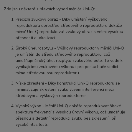
Zde jsou některé z hlavních výhod měniče Uni-Q:
Precizní zvukový obraz - Díky umístění výškového
reproduktoru uprostřed středového reproduktoru dokáže
měnič Uni-Q reprodukovat zvukový obraz s velmi vysokou
přesností a lokalizací.
Široký úhel rozptylu - Výškový reproduktor v měniči Uni-Q
je umístěn do středu středového reproduktoru, což
umožňuje široký úhel rozptylu zvukového pole. To vede k
vynikajícímu zvukovému výkonu i pro posluchače sedící
mimo středovou osu reproduktoru.
Nízké zkreslení - Díky konstrukci Uni-Q reproduktoru se
minimalizuje zkreslení zvuku vlivem interferencí mezi
středovým a výškovým reproduktorem.
Vysoký výkon - Měnič Uni-Q dokáže reprodukovat široké
spektrum frekvencí s vysokou úrovní výkonu, což umožňuje
přesnou a detailní reprodukci zvuku bez zkreslení i při
vysoké hlasitosti.