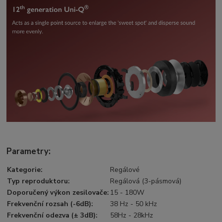
Parametry:
Kategorie
:
Regálové
Typ reproduktoru
:
Regálová (3-pásmová)
Doporučený výkon zesilovače
:
15 - 180W
Frekvenční rozsah (-6dB)
:
38 Hz - 50 kHz
Frekvenční odezva (± 3dB)
:
58Hz - 28kHz