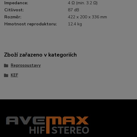
Impedance
:
4 Ω (min. 3.2 Ω)
Citlivost
:
87 dB
Rozměr
:
422 x 200 x 336 mm
Hmotnost reproduktoru
:
12.4 kg
Zboží zařazeno v kategoriích
Reprosoustavy
KEF