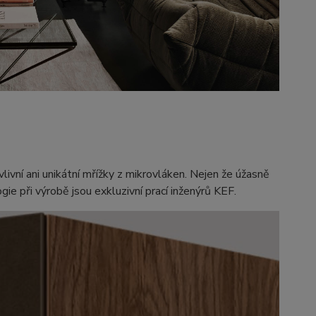
ivní ani unikátní mřížky z mikrovláken. Nejen že úžasně
ogie při výrobě jsou exkluzivní prací inženýrů KEF.