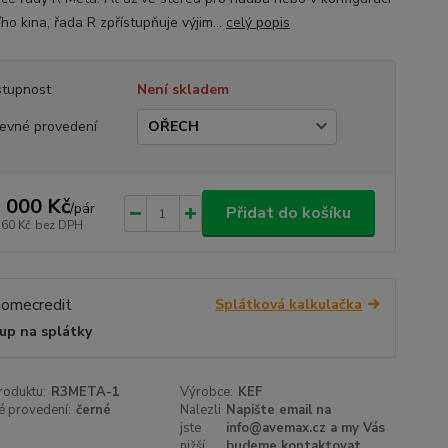
o kina, řada R zpřístupňuje výjim...
celý popis
tupnost
Není skladem
evné provedení
 000 Kč
/
pár
Přidat do košíku
760 Kč
bez DPH
Splátková kalkulačka
up na splátky
roduktu:
R3META-1
Výrobce:
KEF
é provedení:
černé
Nalezli
Napište email na
jste
info@avemax.cz a my Vás
nižší
budeme kontaktovat.