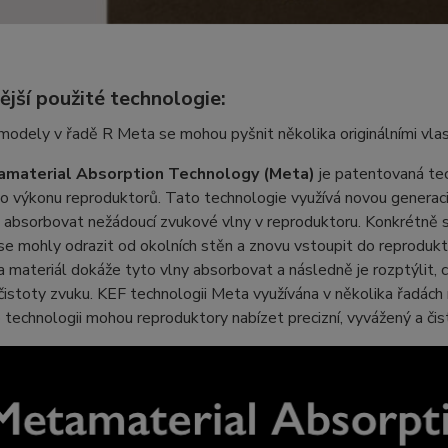
jší použité technologie:
odely v řadě R Meta se mohou pyšnit několika originálními vlast
amaterial Absorption Technology (Meta)
je patentovaná tec
 výkonu reproduktorů. Tato technologie využívá novou generaci 
 absorbovat nežádoucí zvukové vlny v reproduktoru. Konkrétně s
se mohly odrazit od okolních stěn a znovu vstoupit do reproduk
materiál dokáže tyto vlny absorbovat a následně je rozptýlit, c
čistoty zvuku. KEF technologii Meta využívána v několika řadác
 technologii mohou reproduktory nabízet precizní, vyvážený a čis