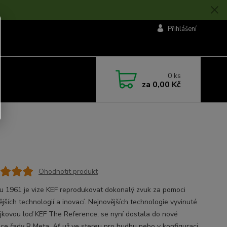
Přihlášení
0
ks
za
0,00 Kč
Ohodnotit produkt
u 1961 je vize KEF reprodukovat dokonalý zvuk za pomoci
jších technologií a inovací. Nejnovějších technologie vyvinuté
ajkovou loď KEF The Reference, se nyní dostala do nové
ce řady R Meta. Ať už ve stereu pro hudbu nebo v konfiguraci