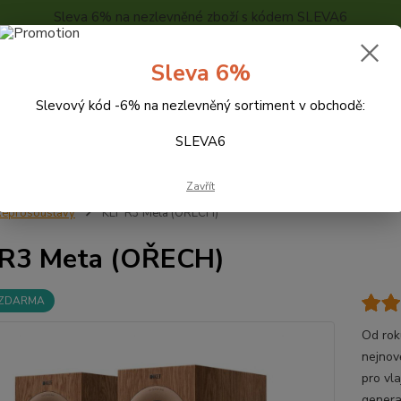
Sleva 6% na nezlevněné zboží s kódem SLEVA6
..
KONTAKTY
O NÁS
POPTÁVKA ZBOŽÍ - KALKULACE
Sleva 6%
Slevový kód -6% na nezlevněný sortiment v obchodě:
Hledat
SLEVA6
Zavřít
eprosoustavy
KEF R3 Meta (OŘECH)
 R3 Meta (OŘECH)
 ZDARMA
Od rok
nejnově
pro vl
genera