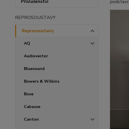
podstavců
Příslušenství
REPROSOUSTAVY
Reprosoustavy
AQ
Audiovector
Bluesound
Bowers & Wilkins
Bose
Cabasse
Canton