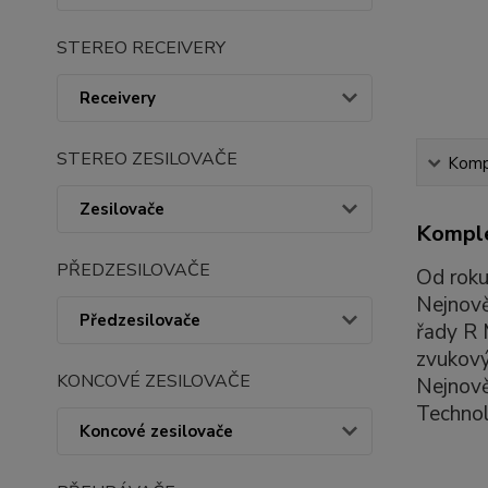
STEREO RECEIVERY
Receivery
STEREO ZESILOVAČE
Kompl
Zesilovače
Komple
PŘEDZESILOVAČE
Od roku
Nejnově
Předzesilovače
řady R 
zvukový
KONCOVÉ ZESILOVAČE
Nejnově
Technol
Koncové zesilovače