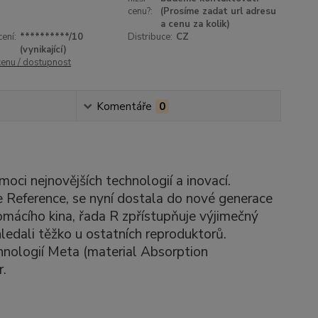
cenu?:
(Prosíme zadat url adresu
a cenu za kolik)
ení:
**********/10
Distribuce:
CZ
(vynikající)
cenu / dostupnost
Komentáře
0
ci nejnovějších technologií a inovací.
e Reference, se nyní dostala do nové generace
omácího kina, řada R zpřístupňuje výjimečný
ledali těžko u ostatních reproduktorů.
hnologií Meta (material Absorption
r.