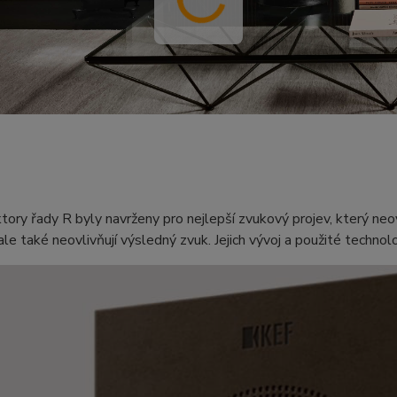
ory řady R byly navrženy pro nejlepší zvukový projev, který neovl
 ale také neovlivňují výsledný zvuk. Jejich vývoj a použité technol