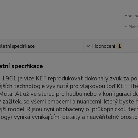
Hodnoc
Hlídat 
etní specifikace
Hodnocení
1
tní specifikace
 1961 je vize KEF reprodukovat dokonalý zvuk za pomo
jších technologie vyvinuté pro vlajkovou loď KEF Th
Meta. Ať už ve stereu pro hudbu nebo v konfiguraci d
 zážitek, se všemi emocemi a nuancemi, který byste h
jší model R jsou nyní obohaceny o průkopnickou tec
ogy) vyniká vynikajícími detaily a neuvěřitelný prosto