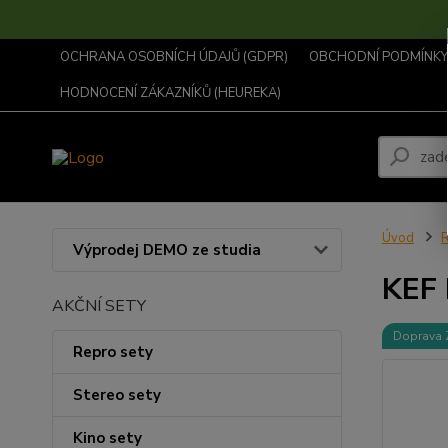
OCHRANA OSOBNÍCH ÚDAJŮ (GDPR)
OBCHODNÍ PODMÍNKY .
HODNOCENÍ ZÁKAZNÍKŮ (HEUREKA)
Úvod
R
Výprodej DEMO ze studia
KEF
AKČNÍ SETY
Doprava
Repro sety
Stereo sety
Kino sety