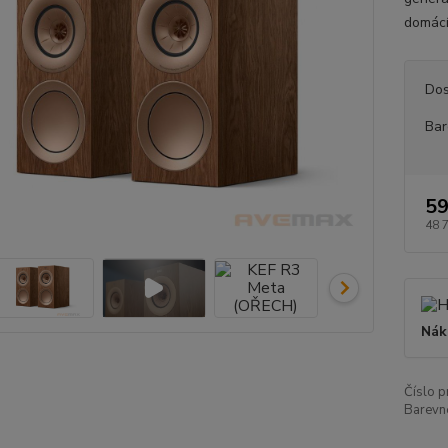
domácíh
Dos
Bar
59
48 
Nák
Číslo p
Barevn