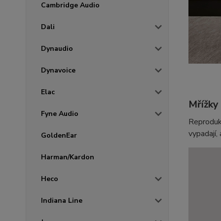
Cambridge Audio
Dali
Dynaudio
Dynavoice
Elac
Mřížky
Fyne Audio
Reprodukt
vypadají,
GoldenEar
Harman/Kardon
Heco
Indiana Line