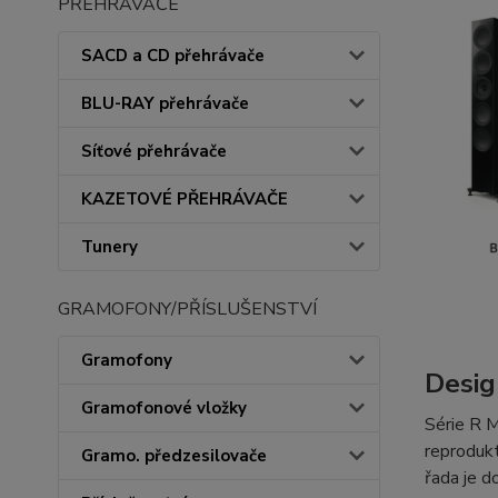
PŘEHRÁVAČE
SACD a CD přehrávače
BLU-RAY přehrávače
Síťové přehrávače
KAZETOVÉ PŘEHRÁVAČE
Tunery
GRAMOFONY/PŘÍSLUŠENSTVÍ
Gramofony
Desig
Gramofonové vložky
Série R M
reprodukt
Gramo. předzesilovače
řada je d