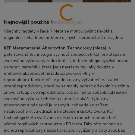
Nejnovější použité technologie:
Všechny modely v řadě R Meta se mohou pyšnit několika
originálními vlastnostmi, které u jiných reproduktorů nenajdete.
KEF Metamaterial Absorption Technology (Meta)
je
patentovaná technologie vyvinutá společností KEF pro zlepšení
zvukového výkonu reproduktorů. Tato technologie využívá novou
generaci materiálů, které jsou navrženy tak, aby dokázaly
efektivně absorbovat nežádoucí zvukové vlny v
reproduktoru. Konkrétně se jedná o vlny vytvářené na zadní
straně reproduktoru, které by se mohly odrazit od okolních stěn a
znovu vstoupit do reproduktoru, což by mohlo způsobit zkreslení
zvukového výkonu. KEF Meta materiál dokáže tyto vlny
absorbovat a následně je rozptýlit, což vede ke snížení
nežádoucího vlivu odrazů a ke zlepšení čistoty zvuku. KEF
technologii Meta využívána v několika řadách reproduktorů,
včetně regálových reproduktorů R3 Meta. Díky této technologii
mohou reproduktory nabízet precizní, vyvážený a čistý zvuk bez