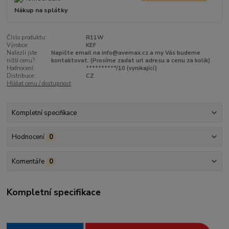
Nákup na splátky
Číslo produktu:
R11W
Výrobce:
KEF
Nalezli jste
Napište email na info@avemax.cz a my Vás budeme
nižší cenu?:
kontaktovat. (Prosíme zadat url adresu a cenu za kolik)
Hodnocení:
**********/10 (vynikající)
Distribuce:
CZ
Hlídat cenu / dostupnost
Kompletní specifikace
Hodnocení
0
Komentáře
0
Kompletní specifikace