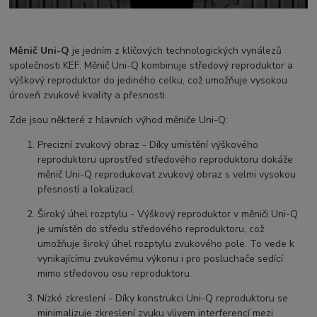
Měnič Uni-Q
je jedním z klíčových technologických vynálezů
společnosti KEF. Měnič Uni-Q kombinuje středový reproduktor a
výškový reproduktor do jediného celku, což umožňuje vysokou
úroveň zvukové kvality a přesnosti.
Zde jsou některé z hlavních výhod měniče Uni-Q:
Precizní zvukový obraz - Díky umístění výškového
reproduktoru uprostřed středového reproduktoru dokáže
měnič Uni-Q reprodukovat zvukový obraz s velmi vysokou
přesností a lokalizací.
Široký úhel rozptylu - Výškový reproduktor v měniči Uni-Q
je umístěn do středu středového reproduktoru, což
umožňuje široký úhel rozptylu zvukového pole. To vede k
vynikajícímu zvukovému výkonu i pro posluchače sedící
mimo středovou osu reproduktoru.
Nízké zkreslení - Díky konstrukci Uni-Q reproduktoru se
minimalizuje zkreslení zvuku vlivem interferencí mezi