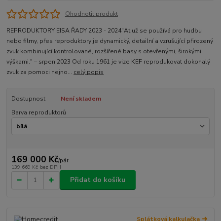
Ohodnotit produkt
REPRODUKTORY EISA ŘADY 2023 - 2024​ "Ať už se používá pro hudbu
nebo filmy, přes reproduktory je dynamický, detailní a vzrušující přirozený
zvuk kombinující kontrolované, rozšířené basy s otevřenými, širokými
výškami." – srpen 2023 Od roku 1961 je vize KEF reprodukovat dokonalý
zvuk za pomoci nejno...
celý popis
Dostupnost
Není skladem
Barva reproduktorů
169 000 Kč
/
pár
139 669 Kč
bez DPH
Přidat do košíku
Splátková kalkulačka