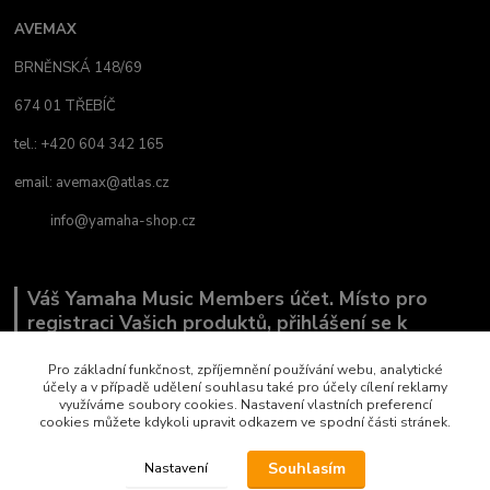
AVEMAX
BRNĚNSKÁ 148/69
674 01 TŘEBÍČ
tel.: +420 604 342 165
email:
avemax@atlas.cz
info@yamaha-shop.cz
Váš Yamaha Music Members účet. Místo pro
registraci Vašich produktů, přihlášení se k
odběru novinek a místo, kde nám můžete sdělit,
co Vás zajímá.
Pro základní funkčnost, zpříjemnění používání webu, analytické
účely a v případě udělení souhlasu také pro účely cílení reklamy
využíváme soubory cookies. Nastavení vlastních preferencí
cookies můžete kdykoli upravit odkazem ve spodní části stránek.
Souhlasím
Nastavení