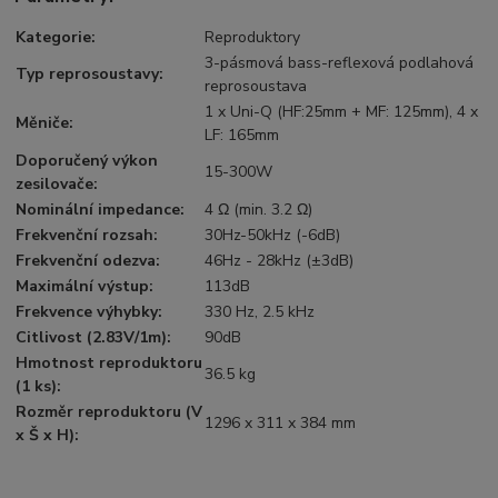
Kategorie
:
Reproduktory
3-pásmová bass-reflexová podlahová
Typ reprosoustavy
:
reprosoustava
1 x Uni-Q (HF:25mm + MF: 125mm), 4 x
Měniče
:
LF: 165mm
Doporučený výkon
15-300W
zesilovače
:
Nominální impedance
:
4 Ω (min. 3.2 Ω)
Frekvenční rozsah
:
30Hz-50kHz (-6dB)
Frekvenční odezva
:
46Hz - 28kHz (±3dB)
Maximální výstup
:
113dB
Frekvence výhybky
:
330 Hz, 2.5 kHz
Citlivost (2.83V/1m)
:
90dB
Hmotnost reproduktoru
36.5 kg
(1 ks)
:
Rozměr reproduktoru (V
1296 x 311 x 384 mm
x Š x H)
: