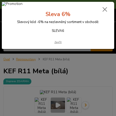
Sleva 6% na nezlevněné zboží s kódem SLEVA6
Sleva 6%
0
ks
za
0,00 Kč
Slevový kód -6% na nezlevněný sortiment v obchodě:
Menu
SLEVA6
Zavřít
Hledat
Úvod
Reprosoustavy
KEF R11 Meta (bílá)
KEF R11 Meta (bílá)
Doprava ZDARMA