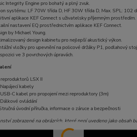
ic Integrity Engine pro bohatý a plný zvuk.
on systému: LF 70W třída D, HF 30W třída D, Max. SPL: 102 d
uitivní aplikace KEF Connect s uživatelsky příjemným prostředím.
ailní nastavení EQ prostřednictvím aplikace KEF Connect.
ign by Michael Young.
imalizovaný design kabinetu pro nejlepší akustický výkon.
tážní vložky pro upevnění na policové držáky P1, podlahový sto
ispozici ve 3 povrchových úpravách.
alení
 reproduktorů LSX II
 Napájecí kabely
 USB-C kabel pro propojení mezi reproduktory (3m)
 Dálkové ovládání
Stručná úvodní příručka, informace o záruce a bezpečnosti
nství zobrazené na obrázcích, které není uvedeno jako obsah ba