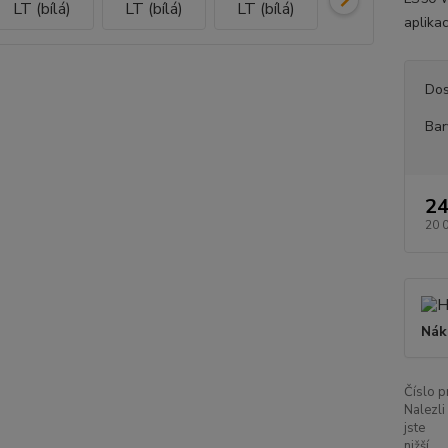
aplikac
Dos
Bar
24
20 
Nák
Číslo p
Nalezli
jste
nižší