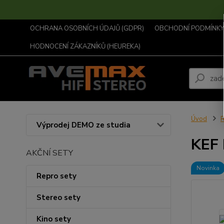
OCHRANA OSOBNÍCH ÚDAJŮ (GDPR)
OBCHODNÍ PODMÍNKY .
HODNOCENÍ ZÁKAZNÍKŮ (HEUREKA)
Úvod
R
Výprodej DEMO ze studia
KEF 
AKČNÍ SETY
Novinka
Repro sety
Stereo sety
Kino sety