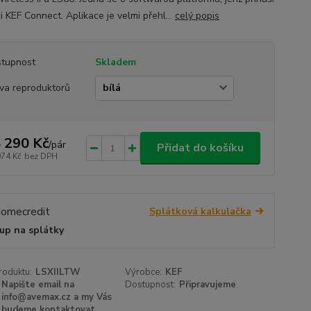
i KEF Connect. Aplikace je velmi přehl...
celý popis
tupnost
Skladem
va reproduktorů
 290 Kč
/
pár
Přidat do košíku
074 Kč
bez DPH
Splátková kalkulačka
up na splátky
roduktu:
LSXIILTW
Výrobce:
KEF
Napište email na
Dostupnost:
Připravujeme
info@avemax.cz a my Vás
budeme kontaktovat.