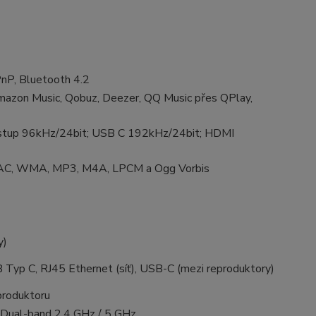
nP, Bluetooth 4.2
Amazon Music, Qobuz, Deezer, QQ Music přes QPlay,
 vstup 96kHz/24bit; USB C 192kHz/24bit; HDMI
AC, WMA, MP3, M4A, LPCM a Ogg Vorbis
y)
yp C, RJ45 Ethernet (síť), USB-C (mezi reproduktory)
produktoru
, Dual-band 2.4 GHz / 5 GHz