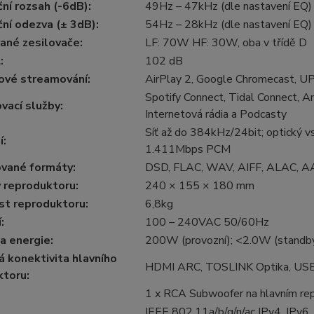
ní rozsah (-6dB)
:
49Hz – 47kHz (dle nastavení EQ)
ní odezva (± 3dB)
:
54Hz – 28kHz (dle nastavení EQ)
vané zesilovače
:
LF: 70W HF: 30W, oba v třídě D
L
:
102 dB
ové streamování
:
AirPlay 2, Google Chromecast, UP
Spotify Connect, Tidal Connect, 
vací služby
:
Internetová rádia a Podcasty
Síť až do 384kHz/24bit; optický
í
:
1.411Mbps PCM
vané formáty
:
DSD, FLAC, WAV, AIFF, ALAC, A
 reproduktoru
:
240 × 155 × 180 mm
t reproduktoru
:
6,8kg
í
:
100 – 240VAC 50/60Hz
a energie
:
200W (provozní); <2.0W (standb
 konektivita hlavního
HDMI ARC, TOSLINK Optika, USB T
ktoru
:
1 x RCA Subwoofer na hlavním re
IEEE 802.11a/b/g/n/ac IPv4, IPv6