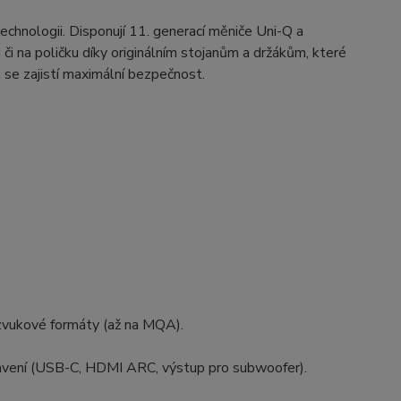
echnologii. Disponují 11. generací měniče Uni-Q a
 na poličku díky originálním stojanům a držákům, které
 se zajistí maximální bezpečnost.
 zvukové formáty (až na MQA).
ybavení (USB-C, HDMI ARC, výstup pro subwoofer).