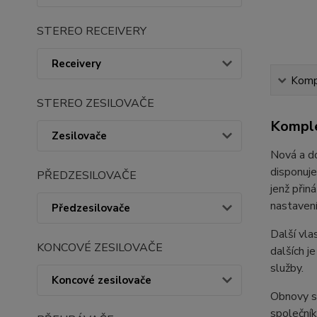
STEREO RECEIVERY
Receivery
Kompl
STEREO ZESILOVAČE
Komple
Zesilovače
Nová a do
disponuje
PŘEDZESILOVAČE
jenž přin
nastavení
Předzesilovače
Další vla
KONCOVÉ ZESILOVAČE
dalších j
služby.
Koncové zesilovače
Obnovy se
společník