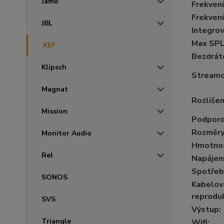
Jamo
Frekvenč
Frekvenč
JBL
Integro
Max SP
KEF
Bezdrát
Klipsch
Streamo
Magnat
Rozlišen
Mission
Podporo
Rozměry
Monitor Audio
Hmotnos
Rel
Napájen
Spotřeb
SONOS
Kabelová
reprodu
SVS
Výstup
:
Triangle
Wifi
: