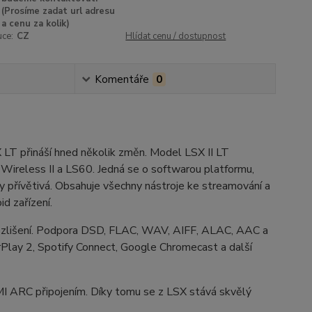
(Prosíme zadat url adresu
a cenu za kolik)
uce:
CZ
Hlídat cenu / dostupnost
Komentáře
0
 LT přináší hned několik změn. Model LSX II LT
 Wireless II a LS60. Jedná se o softwarou platformu,
ky přívětivá. Obsahuje všechny nástroje ke streamování a
d zařízení.
m rozlišení. Podpora DSD, FLAC, WAV, AIFF, ALAC, AAC a
AirPlay 2, Spotify Connect, Google Chromecast a další
MI ARC připojením. Díky tomu se z LSX stává skvělý