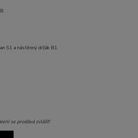
B.
jan S1 a nástěnný držák B1.
lení se prodává zvlášť!