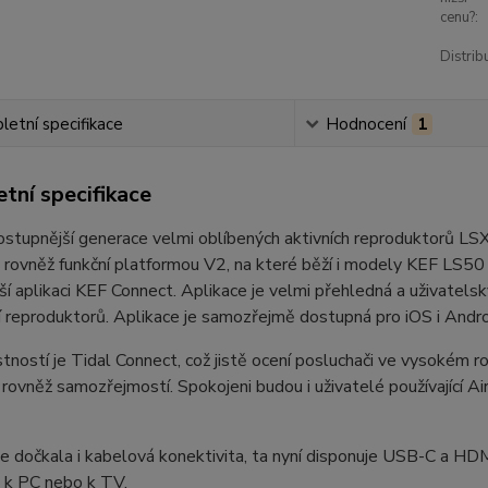
cenu?:
Distrib
etní specifikace
Hodnocení
1
tní specifikace
stupnější generace velmi oblíbených aktivních reproduktorů LSX
 rovněž funkční platformou V2, na které běží i modely KEF LS50
áší aplikaci KEF Connect. Aplikace je velmi přehledná a uživatels
 reproduktorů. Aplikace je samozřejmě dostupná pro iOS i Androi
stností je Tidal Connect, což jistě ocení posluchači ve vysoké
e rovněž samozřejmostí. Spokojeni budou i uživatelé používající 
 dočkala i kabelová konektivita, ta nyní disponuje USB-C a HD
 k PC nebo k TV.