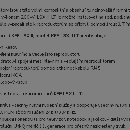
ory jsou stále velmi kompaktní a obsahují tu nejnovější firemní t
výkonem 200W! LSX II LT je možné instalovat na zeď, podlahu či
ěle vypadají, ale k reproduktorům se přichytí pomocí šroubů. Tím
proti KEF LSX II, model KEF LSX II LT neobsahuje:
n Ready
ájení hlavního a vedlejšího reproduktoru
drátové spojení mezi hlavním a vedlejším reproduktorem
pojení reproduktorů pomocí ethernet kabelu RJ45
dporu MQA
logový vstup
vlastnosti reproduktorů KEF LSX II LT:
hrává všechny hlavní hudební služby a podporuje všechny hlavní
, PCM až do rozlišení 24bit/384kHz.
plexní konektivita pro televizor, notebook a jakékoliv další v
oluční Uni-Q měnič 11. generace pro přesný, nezkreslený zvuk.