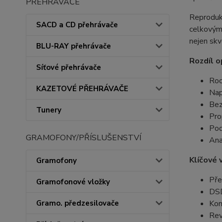
PŘEHRÁVAČE
Reprodukt
SACD a CD přehrávače
celkovým 
nejen skv
BLU-RAY přehrávače
Rozdíl o
Síťové přehrávače
Roo
KAZETOVÉ PŘEHRÁVAČE
Nap
Bez
Tunery
Pro
Po
GRAMOFONY/PŘÍSLUŠENSTVÍ
Ana
Klíčové 
Gramofony
Pře
Gramofonové vložky
DSD
Gramo. předzesilovače
Kom
Rev