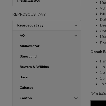
Příslušenství
Mus
Výk
Int
REPROSOUSTAVY
Det
Des
Reprosoustavy
Opt
AQ
Mon
K d
Audiovector
Obsah B
Bluesound
Pár
1 x
Bowers & Wilkins
1 x
Bose
1 x
1x 
Cabasse
*Přísluše
Canton