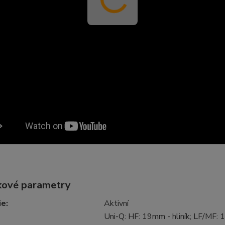
ové parametry
ie
:
Aktivní
Uni-Q: HF: 19mm - hliník; LF/MF: