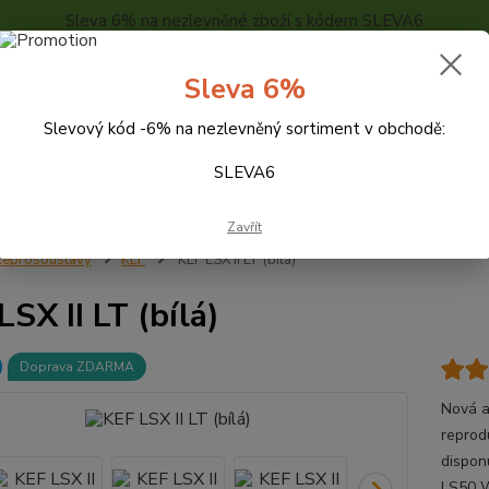
Sleva 6% na nezlevněné zboží s kódem SLEVA6
..
KONTAKTY
O NÁS
POPTÁVKA ZBOŽÍ - KALKULACE
Sleva 6%
Slevový kód -6% na nezlevněný sortiment v obchodě:
Hledat
SLEVA6
Zavřít
eprosoustavy
KEF
KEF LSX II LT (bílá)
LSX II LT (bílá)
Doprava ZDARMA
Nová a
reprod
dispon
LS50 W