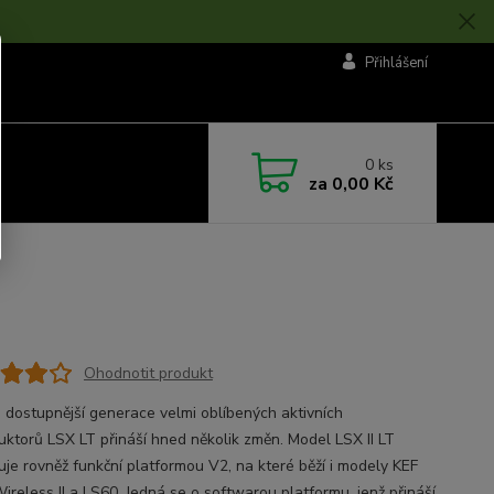
Přihlášení
0
ks
za
0,00 Kč
Ohodnotit produkt
 dostupnější generace velmi oblíbených aktivních
uktorů LSX LT přináší hned několik změn. Model LSX II LT
uje rovněž funkční platformou V2, na které běží i modely KEF
ireless II a LS60. Jedná se o softwarou platformu, jenž přináší