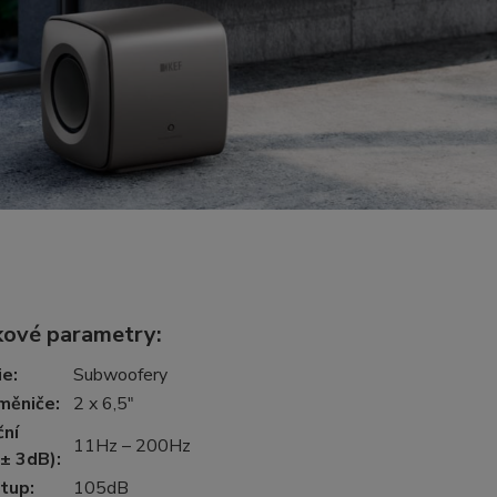
ové parametry:
ie
:
Subwoofery
měniče
:
2 x 6,5"
ční
11Hz – 200Hz
(± 3dB)
:
stup
:
105dB