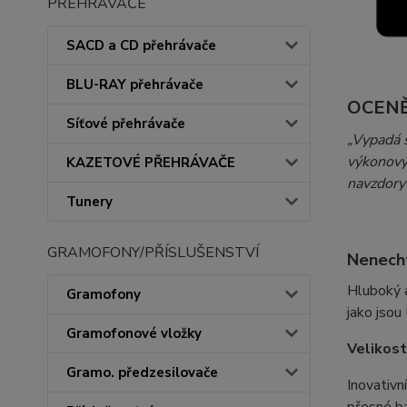
PŘEHRÁVAČE
SACD a CD přehrávače
BLU-RAY přehrávače
OCENĚ
Síťové přehrávače
„Vypadá 
výkonovýc
KAZETOVÉ PŘEHRÁVAČE
navzdory
Tunery
GRAMOFONY/PŘÍSLUŠENSTVÍ
Nenecht
Hluboký a
Gramofony
jako jso
Gramofonové vložky
Velikost
Gramo. předzesilovače
Inovativn
přesné ba