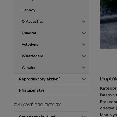
Tannoy
Q Acoustics
Quadral
Velodyne
Wharfedale
Yamaha
Doplňk
Reproduktory aktivní
Kategor
Příslušenství
Basové 
Frekven
ZVUKOVÉ PROJEKTORY
odezva 
Max. vý