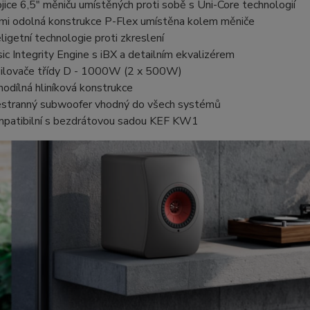
jice 6,5" měniču umístěných proti sobě s Uni-Core technologií
mi odolná konstrukce P-Flex umístěna kolem měniče
eligetní technologie proti zkreslení
ic Integrity Engine s iBX a detailním ekvalizérem
ilovače třídy D - 1000W (2 x 500W)
nodílná hliníková konstrukce
stranný subwoofer vhodný do všech systémů
patibilní s bezdrátovou sadou KEF KW1