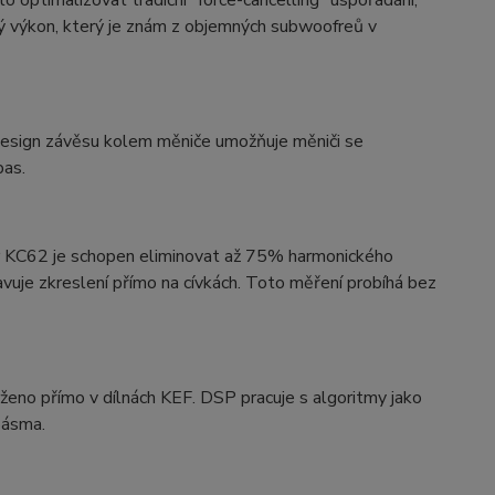
ký výkon, který je znám z objemných subwoofreů v
design závěsu kolem měniče umožňuje měniči se
bas.
fer KC62 je schopen eliminovat až 75% harmonického
avuje zkreslení přímo na cívkách. Toto měření probíhá bez
ženo přímo v dílnách KEF. DSP pracuje s algoritmy jako
 pásma.