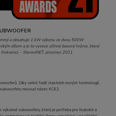
 SUBWOOFER
48 mm) a obsahuje 1 kW výkonu ze dvou 500W
eckým dílem a je to vysoce účinný basový tvůrce, který
frekvencí. - StereoNET, prosinec 2021
wooferů. Díky velké řadě vlastních nových technologií,
h subwooferu nesoucí název KC62.
ce výkonné subwoofery, který je potřeba pro hluboké a
o optimalizovat tradiční “force-cancelling” uspořádání,