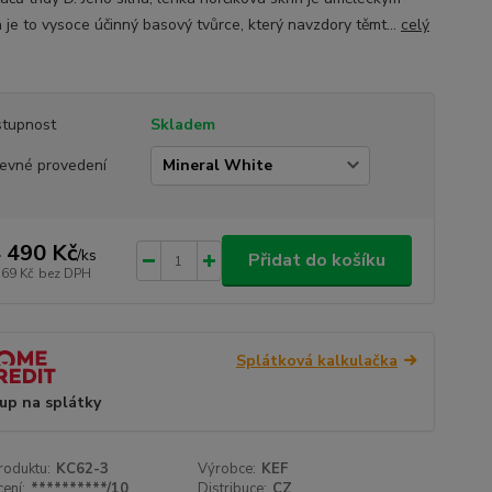
 je to vysoce účinný basový tvůrce, který navzdory těmt...
celý
tupnost
Skladem
evné provedení
 490 Kč
/
ks
Přidat do košíku
769 Kč
bez DPH
Splátková kalkulačka
up na splátky
roduktu:
KC62-3
Výrobce:
KEF
ení:
**********/10
Distribuce:
CZ