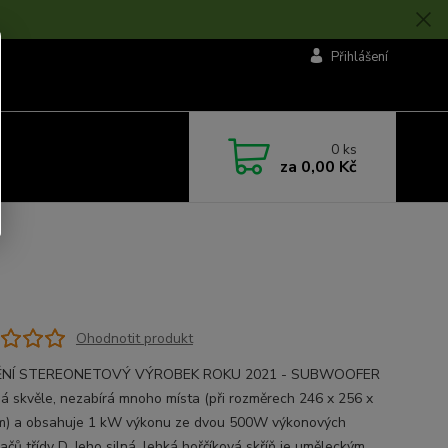
Přihlášení
0
ks
za
0,00 Kč
Ohodnotit produkt
NÍ STEREONETOVÝ VÝROBEK ROKU 2021 - SUBWOOFER
á skvěle, nezabírá mnoho místa (při rozměrech 246 x 256 x
) a obsahuje 1 kW výkonu ze dvou 500W výkonových
ačů třídy D. Jeho silná, lehká hořčíková skříň je uměleckým