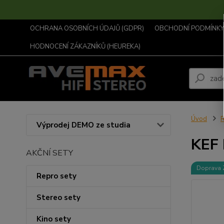
OCHRANA OSOBNÍCH ÚDAJŮ (GDPR)
OBCHODNÍ PODMÍNKY .
HODNOCENÍ ZÁKAZNÍKŮ (HEUREKA)
Úvod
R
Výprodej DEMO ze studia
KEF 
AKČNÍ SETY
Doprava
Repro sety
Stereo sety
Kino sety