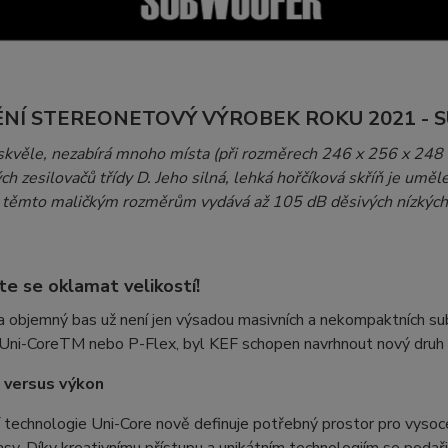
NÍ STEREONETOVÝ VÝROBEK ROKU 2021 -
skvěle, nezabírá mnoho místa (při rozměrech 246 x 256 x 2
h zesilovačů třídy D. Jeho silná, lehká hořčíková skříň je uměl
 těmto maličkým rozměrům vydává až 105 dB děsivých nízkých 
e se oklamat velikostí!
 objemný bas už není jen výsadou masivních a nekompaktních sub
u Uni-CoreTM nebo P-Flex, byl KEF schopen navrhnout nový dru
 versus výkon
í technologie Uni-Core nově definuje potřebný prostor pro vyso
sy. Díky kreativnímu přístupu a unikátním technologiím se podařil