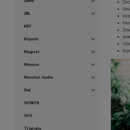
Jamo
Dvo
Vel
JBL
Int
Mus
KEF
Zes
Jed
Klipsch
Vše
Kom
Magnat
Mission
Monitor Audio
Rel
SONOS
SVS
Triangle