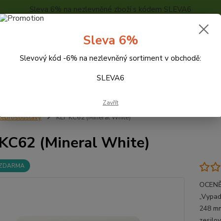
Sleva 6% na nezlevněné zboží s kódem SLEVA6
..
KONTAKTY
O NÁS
POPTÁVKA ZBOŽÍ - KALKULACE
Sleva 6%
Slevový kód -6% na nezlevněný sortiment v obchodě:
Hledat
SLEVA6
Zavřít
eprosoustavy
KEF KC62 (Mineral White)
KC62 (Mineral White)
 ZDARMA
OCENĚ
„Vypad
248 mm
zesilov