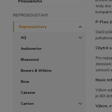
Příslušenství
tedy dva 
kompaktn
REPROSOUSTAVY
P-Flex (
Reprosoustavy
Další prů
pohybovat
AQ
Chytré s
Audiovector
Pro nejle
Bluesound
zkreslení
senzorů a
Bowers & Wilkins
Music In
Bose
Výkon sub
Cabasse
je iBX (i
Canton
Výkon, v