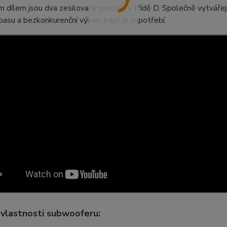
 dílem jsou dva zesilovače pracující v třídě D. Společně vytvář
basu a bezkonkurenční výkon, když je zapotřebí.
 vlastnosti subwooferu: