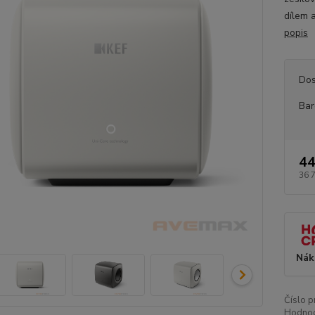
dílem a
popis
Dos
Bar
44
36 
Nák
Číslo p
Hodnoc