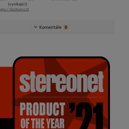
(vynikající)
cenu / dostupnost
Komentáře
0