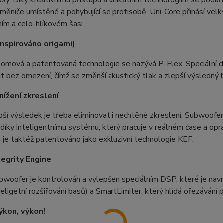
měniče umístěné a pohybující se protisobě. Uni-Core přinásí vel
ím a celo-hlíkovém šasi.
inspirováno origami)
lomová a patentovaná technologie se nazývá P-Flex. Speciální 
 bez omezení, čímž se změnší akustický tlak a zlepší výsledný 
nížení zkreslení
pší výsledek je třeba eliminovat i nechtěné zkreslení. Subwoo
 díky inteligentnímu systému, který pracuje v reálném čase a opr
 je taktéž patentováno jako exkluzivní technologie KEF.
tegrity Engine
woofer je kontrolován a vylepšen speciálním DSP, které je navr
nteligetní rozšiřování basů) a SmartLimiter, který hlídá ořezávání
ýkon, výkon!