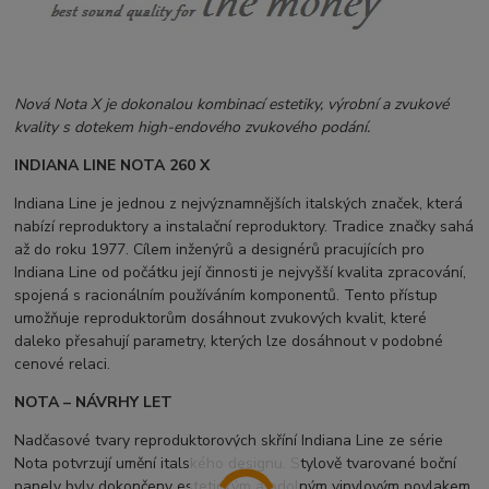
Nová Nota X je dokonalou kombinací estetiky, výrobní a zvukové
kvality s dotekem high-endového zvukového podání.
INDIANA LINE NOTA 260 X
Indiana Line je jednou z nejvýznamnějších italských značek, která
nabízí reproduktory a instalační reproduktory. Tradice značky sahá
až do roku 1977. Cílem inženýrů a designérů pracujících pro
Indiana Line od počátku její činnosti je nejvyšší kvalita zpracování,
spojená s racionálním používáním komponentů. Tento přístup
umožňuje reproduktorům dosáhnout zvukových kvalit, které
daleko přesahují parametry, kterých lze dosáhnout v podobné
cenové relaci.
NOTA – NÁVRHY LET
Nadčasové tvary reproduktorových skříní Indiana Line ze série
Nota potvrzují umění italského designu. Stylově tvarované boční
panely byly dokončeny estetickým a odolným vinylovým povlakem