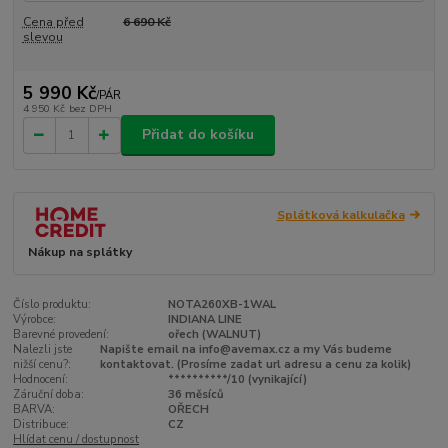
Cena před
6 690 Kč
slevou
5 990 Kč
/
PÁR
4 950 Kč
bez DPH
Přidat do košíku
Splátková kalkulačka
Nákup na splátky
Číslo produktu:
NOTA260XB-1WAL
Výrobce:
INDIANA LINE
Barevné provedení:
ořech (WALNUT)
Nalezli jste
Napište email na info@avemax.cz a my Vás budeme
nižší cenu?:
kontaktovat. (Prosíme zadat url adresu a cenu za kolik)
Hodnocení:
**********/10 (vynikající)
Záruční doba:
36 měsíců
BARVA:
OŘECH
Distribuce:
CZ
Hlídat cenu / dostupnost