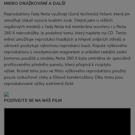
MIKRO DRÁŽKOVÁNÍ A DALŠÍ
Reproduktory řady Nota využívají různá technická řešení, která jim
umožňují získat vysoce kvalitní zvuk. Stejně jako u nižších
regálových modelů z řady Nota má membrána wooferu i u Nota
260 X mikrodrážky. Je podobný tomu, který najdete na CD. Tento
měnič umožňuje reprodukci hladkých a hřejivě znějících středů a
zároveň poskytuje výkonnou reprodukci basů. Kopule výškového
reproduktoru s neodymovým magnetem a unikátní radiální zadní
komorou použitá u modelu Nota 260 X byla umístěna do speciálně
profilovaného předního panelu, který přispívá k rozptylu
výšek. Kromě toho jsou ve filtru výškového reproduktoru použity
pouze vzduchové cívky a fóliové kondenzátory. Díky tomu jsou
reprodukované výšky extrémně čisté.
PODÍVEJTE SE NA NÁŠ FILM