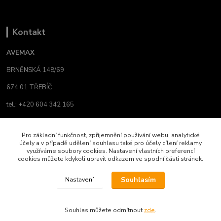
Kontakt
AVEMAX
BRNĚNSKÁ 148/69
674 01 TŘEBÍČ
tel.: +420 604 342 165
email:
avemax@atlas.cz
Pro základní funkčnost, zpříjemnění používání webu, analytické
info@yamaha-shop.cz
účely a v případě udělení souhlasu také pro účely cílení reklamy
využíváme soubory cookies. Nastavení vlastních preferencí
cookies můžete kdykoli upravit odkazem ve spodní části stránek.
Váš Yamaha Music Members účet. Místo pro
Souhlasím
Nastavení
registraci Vašich produktů, přihlášení se k
odběru novinek a místo, kde nám můžete sdělit,
co Vás zajímá.
Souhlas můžete odmítnout
zde
.