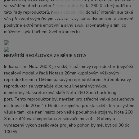
ve světlém ořechu nebo černém dubu. Nota 260 X, který patří do
této řady reproduktorů, nejen ozdobí váš domácí interiér, ale také
vás překvapí svým čistým zvukem s vysokou dynamikou a zároveň
poskytne extrémně emotivní a silný zvuk, srovnatelný s tím, co
můžeme slyšet během živého koncertu. .
NEJVĚTŠÍ REGÁLOVKA ZE SÉRIE NOTA
Indiana Line Nota 260 X je velký, 2-pásmový reproduktor (největší
regálový model v řadě Nota) s 26mm kupolovým výškovým
reproduktorem a 166mm basovým reproduktorem. Středobasový
reproduktor se vyznačuje dlouhou lineární výchylkou
membrány. Bassreflexová skříň Nota 260 X má backfiring
port. Tento reproduktor byl navržen pro středně velké poslechové
2
místnosti (do 20 m
). Hodí se zejména pro klasický stereo systém
všude tam, kde není místo pro velké podlahové stojany. Nota 260
X má zatěžovací impedanci zesilovače mezi 4 – 8 ohmy a
vyhrazený výkon zesilovače pro jeho pohon by měl být od 30 do
100 W.