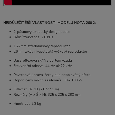
NEJDŮLEŽITĚJŠÍ VLASTNOSTI MODELU NOTA 260 X:
2-pásmový akustický design police
Dělicí frekvence: 2,6 kHz
166 mm středobasový reproduktor
26mm textilní kopulovitý výškový reproduktor
Bassreflexová skříň s portem vzadu
Frekvenční odezva: 44 Hz až 22 kHz
Povrchová úprava: černý dub nebo světlý ořech
Doporučený výkon zesilovače: 30 – 100 W
Citlivost: 92 dB (2,8 V / 1 m)
Rozměry (V x Š x H): 325 x 205 x 290 mm
Hmotnost: 5,2 kg