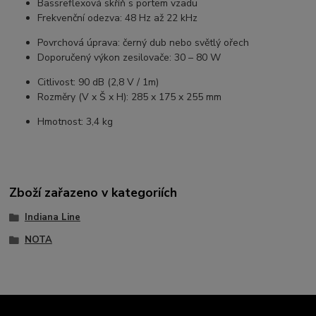
Bassreflexová skříň s portem vzadu
Frekvenční odezva: 48 Hz až 22 kHz
Povrchová úprava: černý dub nebo světlý ořech
Doporučený výkon zesilovače: 30 – 80 W
Citlivost: 90 dB (2,8 V / 1m)
Rozměry (V x Š x H): 285 x 175 x 255 mm
Hmotnost: 3,4 kg
Zboží zařazeno v kategoriích
Indiana Line
NOTA