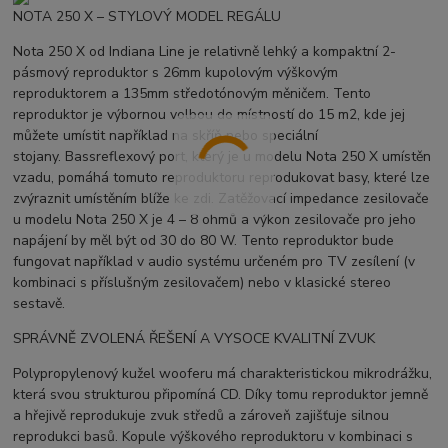
NOTA 250 X – STYLOVÝ MODEL REGÁLU
Nota 250 X od Indiana Line je relativně lehký a kompaktní 2-
pásmový reproduktor s 26mm kupolovým výškovým
reproduktorem a 135mm středotónovým měničem. Tento
reproduktor je výbornou volbou do místností do 15 m2, kde jej
můžete umístit například na skříň nebo speciální
stojany. Bassreflexový port, který je u modelu Nota 250 X umístěn
vzadu, pomáhá tomuto reproduktoru reprodukovat basy, které lze
zvýraznit umístěním blíže ke zdi. Zatěžovací impedance zesilovače
u modelu Nota 250 X je 4 – 8 ohmů a výkon zesilovače pro jeho
napájení by měl být od 30 do 80 W. Tento reproduktor bude
fungovat například v audio systému určeném pro TV zesílení (v
kombinaci s příslušným zesilovačem) nebo v klasické stereo
sestavě.
SPRÁVNĚ ZVOLENÁ ŘEŠENÍ A VYSOCE KVALITNÍ ZVUK
Polypropylenový kužel wooferu má charakteristickou mikrodrážku,
která svou strukturou připomíná CD. Díky tomu reproduktor jemně
a hřejivě reprodukuje zvuk středů a zároveň zajišťuje silnou
reprodukci basů. Kopule výškového reproduktoru v kombinaci s