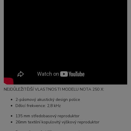
NEJDŮLEŽITĚJŠÍ VLASTNOSTI MODELU NOTA 250 X:
2-pásmový akustický design police
Dělicí frekvence: 2,8 kHz
135 mm středobasový reproduktor
26mm textilní kopulovitý výškový reproduktor