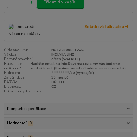
Přidat do košíku
Splátková kalkulačka
Nákup na splátky
Číslo produktu:
NOTA250XB-1WAL
Výrobce:
INDIANA LINE
Barevné provedení:
ořech (WALNUT)
Nalezli jste
Napište email na info@avemax.cz a my Vás budeme
nižší cenu?:
kontaktovat. (Prosíme zadat url adresu a cenu za kolik)
Hodnocení:
**********/10 (vynikající)
Záruční doba:
36 měsíců
BARVA:
OŘECH
Distribuce:
CZ
Hlídat cenu / dostupnost
Kompletní specifikace
Hodnocení
0