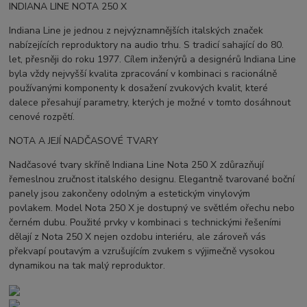
INDIANA LINE NOTA 250 X
Indiana Line je jednou z nejvýznamnějších italských značek
nabízejících reproduktory na audio trhu. S tradicí sahající do 80.
let, přesněji do roku 1977. Cílem inženýrů a designérů Indiana Line
byla vždy nejvyšší kvalita zpracování v kombinaci s racionálně
používanými komponenty k dosažení zvukových kvalit, které
dalece přesahují parametry, kterých je možné v tomto dosáhnout
cenové rozpětí.
NOTA A JEJÍ NADČASOVÉ TVARY
Nadčasové tvary skříně Indiana Line Nota 250 X zdůrazňují
řemeslnou zručnost italského designu. Elegantně tvarované boční
panely jsou zakončeny odolným a estetickým vinylovým
povlakem. Model Nota 250 X je dostupný ve světlém ořechu nebo
černém dubu. Použité prvky v kombinaci s technickými řešeními
dělají z Nota 250 X nejen ozdobu interiéru, ale zároveň vás
překvapí poutavým a vzrušujícím zvukem s výjimečně vysokou
dynamikou na tak malý reproduktor.