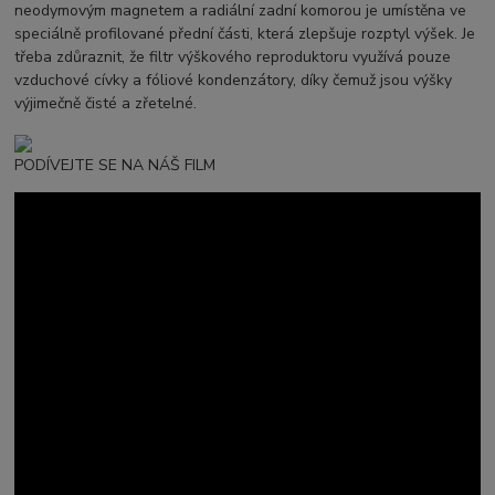
neodymovým magnetem a radiální zadní komorou je umístěna ve
speciálně profilované přední části, která zlepšuje rozptyl výšek. Je
třeba zdůraznit, že filtr výškového reproduktoru využívá pouze
vzduchové cívky a fóliové kondenzátory, díky čemuž jsou výšky
výjimečně čisté a zřetelné.
PODÍVEJTE SE NA NÁŠ FILM