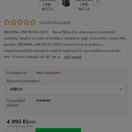
Ohodnotit produkt
INDIANA LINE NOTA 260 X Nová Nota X je dokonalou kombinací
estetiky, výrobní a zvukové kvality s dotekem high-endového zvukového
podání. INDIANA LINE NOTA 250 X Indiana Line je jednou z
nejvýznamnějších italských značek nabízejících reproduktory na audio
trhu. S tradicí sahající do 80. let, p...
celý popis
Dostupnost
Není skladem
Barevné provedení
Cena před
5 540 Kč
slevou
4 990 Kč
/
PÁR
4 124 Kč
bez DPH