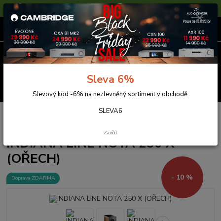
Sleva 6% na nezlevněné zboží s kódem SLEVA6
0
ks
za
0,00 Kč
Menu
Sleva 6%
Hledat
Slevový kód -6% na nezlevněný sortiment v obchodě:
SLEVA6
Úvod
Reprosoustavy
Indiana Line
INDIANA LINE NOTA 250 X
(OŘECH)
Zavřít
INDIANA LINE NOTA 250 X
(OŘECH)
- 10 %
Doprava ZDARMA