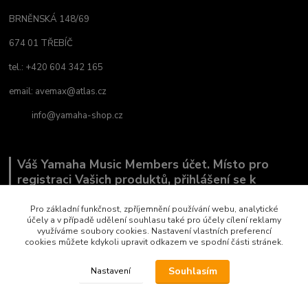
BRNĚNSKÁ 148/69
674 01 TŘEBÍČ
tel.: +420 604 342 165
email:
avemax@atlas.cz
info@yamaha-shop.cz
Váš Yamaha Music Members účet. Místo pro
registraci Vašich produktů, přihlášení se k
odběru novinek a místo, kde nám můžete sdělit,
co Vás zajímá.
Pro základní funkčnost, zpříjemnění používání webu, analytické
účely a v případě udělení souhlasu také pro účely cílení reklamy
využíváme soubory cookies. Nastavení vlastních preferencí
cookies můžete kdykoli upravit odkazem ve spodní části stránek.
Souhlasím
Nastavení