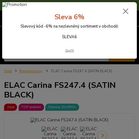
Sleva 6% na nezlevněné zboží s kódem SLEVA6
Sleva 6%
0
ks
za
0,00 Kč
Slevový kód -6% na nezlevněný sortiment v obchodě:
Menu
SLEVA6
Zavřít
Hledat
Úvod
Reprosoustavy
ELAC Carina FS247.4 (SATIN BLACK)
ELAC Carina FS247.4 (SATIN
BLACK)
Akce
TOP produkt
Doprava ZDARMA