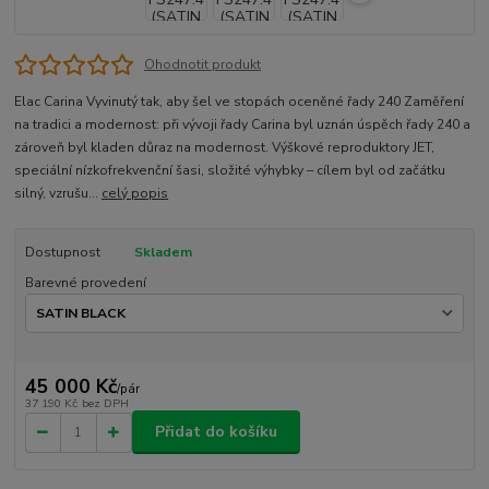
Ohodnotit produkt
Elac Carina Vyvinutý tak, aby šel ve stopách oceněné řady 240 Zaměření
na tradici a modernost: při vývoji řady Carina byl uznán úspěch řady 240 a
zároveň byl kladen důraz na modernost. Výškové reproduktory JET,
speciální nízkofrekvenční šasi, složité výhybky – cílem byl od začátku
silný, vzrušu...
celý popis
Dostupnost
Skladem
Barevné provedení
45 000 Kč
/
pár
37 190 Kč
bez DPH
Přidat do košíku