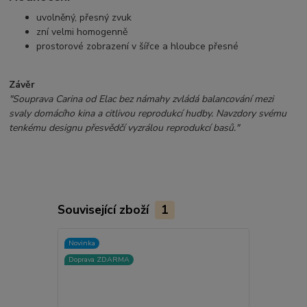
uvolněný, přesný zvuk
zní velmi homogenně
prostorové zobrazení v šířce a hloubce přesné
Závěr
"Souprava Carina od Elac bez námahy zvládá balancování mezi
svaly domácího kina a citlivou reprodukcí hudby. Navzdory svému
tenkému designu přesvědčí vyzrálou reprodukcí basů."
Související zboží
1
Novinka
Doprava ZDARMA