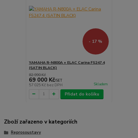
- 17 %
YAMAHA R-N800A + ELAC Carina FS247.4
(SATIN BLACK)
82 990 Kč
69 000 Kč
/
SET
Skladem
57 025 Kč
bez DPH
Přidat do košíku
Zboží zařazeno v kategoriích
Reprosoustavy