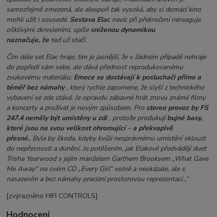
samozřejmě omezená, ale alespoň tak vysoká, aby si domácí kino
mohli užít i sousedé.
Sestava Elac
navíc při překročení nereaguje
ošklivými zkresleními, spíše
sníženou dynamikou
naznačuje,
že
teď už stačí.
Čím déle set Elac hraje, tím je jasnější, že v žádném případě nehraje
do popředí sám sebe, ale dává přednost reprodukovanému
zvukovému materiálu:
Emoce se dostávají k posluchači přímo a
téměř bez námahy
, který rychle zapomene, že slyší z technického
vybavení se zde stává. Je opravdu zábavné hrát znovu známé filmy
a koncerty a prožívat je novým způsobem. Pro
stereo provoz by FS
247.4 neměly být umístěny u zdi
, protože produkují
bujné basy,
které jsou na svou velikost ohromující – a překvapivě
přesné.
. Byla by škoda, kdyby kvůli nesprávnému umístění sklouzl
do nepřesnosti a dunění. Je potěšením, jak Elakové předvádějí duet
Trisha Yearwood s jejím manželem Garthem Brooksem „What Gave
Me Away“ na svém CD „Every Girl“ volně a neokázale, ale s
nasazením a bez námahy precizní prostorovou reprezentací...“
[zvýrazněno HIFI CONTROLS]
Hodnocení