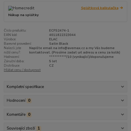
Splátková kalkulačka
Nákup na splátky
Číslo produktu:
ECFS2474-1
EAN kód:
4011822323044
Výrobce:
ELAC
Barevné provedení:
Satin Black
Nalezli jste
Napište email na info@avemax.cz a my Vás budeme
nižší cenu?:
kontaktovat. (Prosíme zadat url adresu a cenu za kolik)
Hodnocení:
**********/10 (vynikající)/doporučujeme
Záruční doba:
5 let
Distribuce:
CZ
Hlídat cenu / dostupnost
Kompletní specifikace
Hodnocení
0
Komentáře
0
Související zboží
1