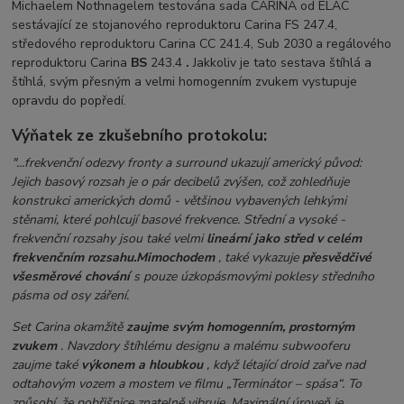
Michaelem Nothnagelem testována sada CARINA od ELAC
sestávající ze stojanového reproduktoru Carina FS 247.4,
středového reproduktoru Carina CC 241.4, Sub 2030 a regálového
reproduktoru Carina
BS
243.4
.
Jakkoliv je tato sestava štíhlá a
štíhlá, svým přesným a velmi homogenním zvukem vystupuje
opravdu do popředí.
Výňatek ze zkušebního protokolu:
"...frekvenční odezvy fronty a surround ukazují americký původ:
Jejich basový rozsah je o pár decibelů zvýšen, což zohledňuje
konstrukci amerických domů - většinou vybavených lehkými
stěnami, které pohlcují basové frekvence. Střední a vysoké -
frekvenční rozsahy jsou také velmi
lineární jako střed v celém
frekvenčním rozsahu.Mimochodem
, také vykazuje
přesvědčivé
všesměrové chování
s pouze úzkopásmovými poklesy středního
pásma od osy záření.
Set Carina okamžitě
zaujme svým
homogenním, prostorným
zvukem
. Navzdory štíhlému designu a malému subwooferu
zaujme také
výkonem a hloubkou
, když létající droid zařve nad
odtahovým vozem a mostem ve filmu „Terminátor – spása“. To
způsobí, že pobřišnice znatelně vibruje. Maximální úroveň je