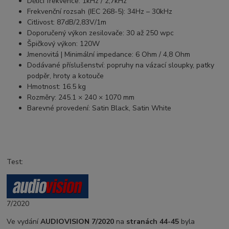
Dělící frekvence: 1kHz / 2,7kHz
Frekvenční rozsah (IEC 268-5): 34Hz – 30kHz
Citlivost: 87dB/2,83V/1m
Doporučený výkon zesilovače: 30 až 250 wpc
Špičkový výkon: 120W
Jmenovitá | Minimální impedance: 6 Ohm / 4,8 Ohm
Dodávané příslušenství: popruhy na vázací sloupky, patky
podpěr, hroty a kotouče
Hmotnost: 16.5 kg
Rozměry: 245.1 × 240 × 1070 mm
Barevné provedení: Satin Black, Satin White
Test:
7/2020
Ve vydání
AUDIOVISION
7/2020
na
stranách 44-45
byla