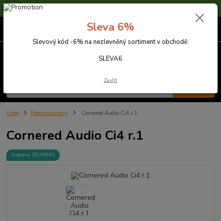
Sleva 6% na nezlevněné zboží s kódem SLEVA6
Sleva 6%
0
ks
za
0,00 Kč
Slevový kód -6% na nezlevněný sortiment v obchodě:
Menu
SLEVA6
Zavřít
Hledat
Úvod
Reprosoustavy
Cornered Audio Ci4 r.1
Cornered Audio Ci4 r.1
Doprava ZDARMA