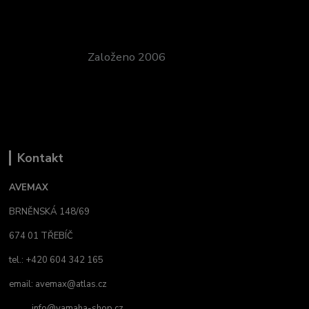
Založeno 2006
Kontakt
AVEMAX
BRNĚNSKÁ 148/69
674 01 TŘEBÍČ
tel.: +420 604 342 165
email:
avemax@atlas.cz
info@yamaha-shop.cz