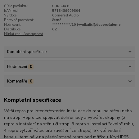
Číslo produktu:
CRN.CI4.B
EAN kód:
5713439609304
Výrobce:
Cornered Audio
Barevné provedení:
černé
Hodnocení:
**********/10 (vynikající)/doporučujeme
Distribuce:
CZ
Hlídat cenu / dostupnost
Kompletní specifikace
Hodnocení
0
Komentáře
0
Kompletní specifikace
Větší repro pro interiér/exteriér. Instalace do rohu, na stěnu nebo
na strop. Repro lze spojovat dohromady a vytvářet skupiny (2
repro s instalací na stěnu či strop, 3 repro s instalací "okolo" rohu,
4 repro vytvoří válec pro zavěšení ze stropu). Skryté vedení
kabelu, terminály na přední straně repro pod mřížkou. Krytí IP65,