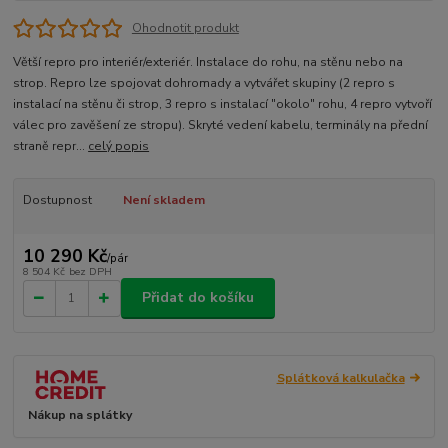
Ohodnotit produkt
Větší repro pro interiér/exteriér. Instalace do rohu, na stěnu nebo na
strop. Repro lze spojovat dohromady a vytvářet skupiny (2 repro s
instalací na stěnu či strop, 3 repro s instalací "okolo" rohu, 4 repro vytvoří
válec pro zavěšení ze stropu). Skryté vedení kabelu, terminály na přední
straně repr...
celý popis
Dostupnost
Není skladem
10 290 Kč
/
pár
8 504 Kč
bez DPH
Přidat do košíku
Splátková kalkulačka
Nákup na splátky