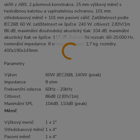
skříň z ABS, 2 pásmová konstrukce, 25 mm výškový měnič s
hedvábnou kalotou a vypínatelnou ochranou, 101 mm
středobasový měnič + 101 mm pasivní zářič. Zatížitelnost podle
IEC268: 60 W, zatížitelnost ve špičce: 240 W, citlivost: 2,83V/1m:
86 dB, maximální dlouhodobý akustický tlak: 104 dB, maximální
akustický tlak ve špičce: 110 dB, frekvenční rozsah: 60-20.000 Hz,
nominální impedance: 8 ohmů, hmotnost: 2,7 kg, rozměry:
400x190x145mm.
Parametry
Výkon
60W (IEC268), 240W (peak)
Impedance
8 ohm
Frekvenční odezva
60Hz - 20kHz
Citlivost
86dB (2,83V/1m)
Maximální SPL
104dB, 110dB (peak)
Měnič
Výškový menič
1 x 1"
Středobasový měnič
1 x 4"
Pasivní měnič
1 x 4"