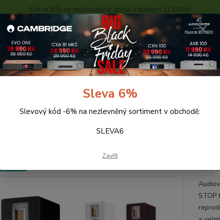
Sleva 6% na nezlevněné zboží s kódem SLEVA6
..
KONTAKTY
O NÁS
POPTÁVKA ZBOŽÍ - KALKULACE
Hledat
Sleva 6%
Slevový kód -6% na nezlevněný sortiment v obchodě:
eprosoustavy
AUDIOVECTOR QR5
SLEVA6
IOVECTOR QR5
Zavřít
 ZDARMA
Audiov
STOP f
reprod
a velm