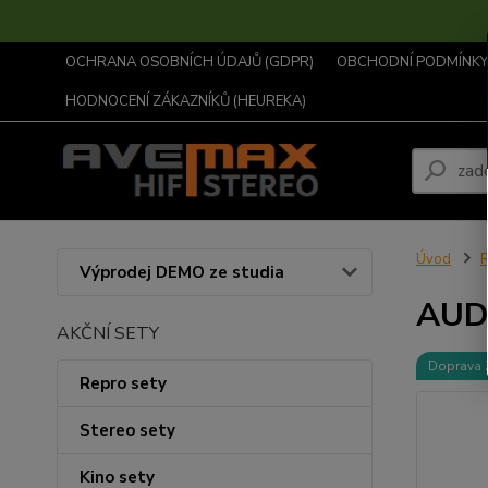
OCHRANA OSOBNÍCH ÚDAJŮ (GDPR)
OBCHODNÍ PODMÍNKY .
HODNOCENÍ ZÁKAZNÍKŮ (HEUREKA)
Úvod
R
Výprodej DEMO ze studia
AUD
AKČNÍ SETY
Doprava
Repro sety
Stereo sety
Kino sety