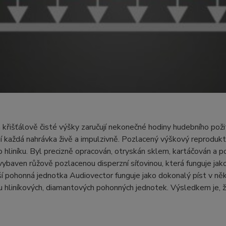
a křišťálově čisté výšky zaručují nekonečné hodiny hudebního pož
 každá nahrávka živě a impulzivně. Pozlacený výškový reprodukt
 hliníku. Byl precizně opracován, otryskán sklem, kartáčován a
 vybaven růžově pozlacenou disperzní síťovinou, která funguje ja
í pohonná jednotka Audiovector funguje jako dokonalý píst v ně
 hliníkových, diamantových pohonných jednotek. Výsledkem je, že