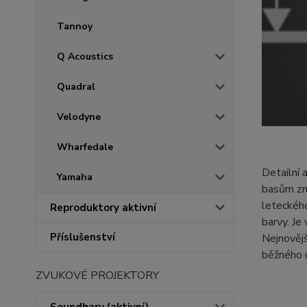
Tannoy
Q Acoustics
Quadral
Velodyne
Wharfedale
Detailní 
Yamaha
basům zní
leteckého
Reproduktory aktivní
barvy. Je
Příslušenství
Nejnovějš
běžného u
ZVUKOVÉ PROJEKTORY