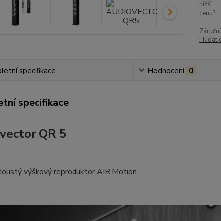
nižší
cenu?:
Záruční
Hlídat 
etní specifikace
Hodnocení
0
tní specifikace
vector QR 5
tolistý výškový reproduktor AIR Motion