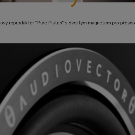
ový reproduktor "Pure Piston" s dvojitým magnetem pro přesnou,