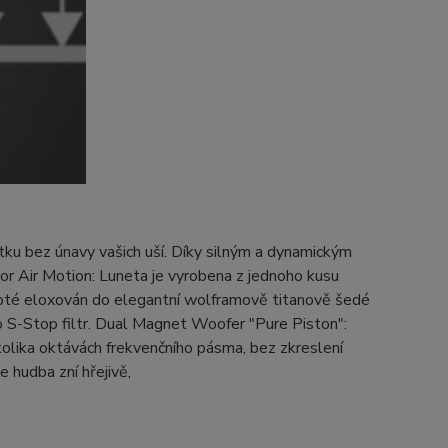
itku bez únavy vašich uší. Díky silným a dynamickým
or Air Motion: Luneta je vyrobena z jednoho kusu
 poté eloxován do elegantní wolframově titanově šedé
ko S-Stop filtr. Dual Magnet Woofer "Pure Piston":
kolika oktávách frekvenčního pásma, bez zkreslení
 hudba zní hřejivě,