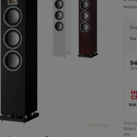
techno
Dos
Bar
94
78 
Nák
Číslo p
Nalezli
jste