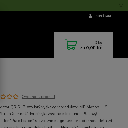
Přihlášení
0
ks
za
0,00 Kč
Ohodnotit produkt
ector QR 5 Zlatolistý výškový reproduktor AIR Motion S-
iltr snižuje nežádoucí sykavost na minimum Basový
uktor "Pure Piston" s dvojitým magnetem pro přesnou, detailní
i dynamickou reprodukci hudby Nejnovější membránová