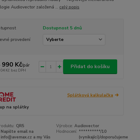
logie Audiovector založená ...
celý popis
tupnost
Dostupnost 5 dnů
evné provedení
 990 Kč
/
pár
Přidat do košíku
504 Kč
bez DPH
Splátková kalkulačka
up na splátky
roduktu:
QR5
Výrobce:
Audiovector
Napište email na
Hodnocení:
**********/10
info@avemax.cz a my Vás
(vynikající)/doporučujeme