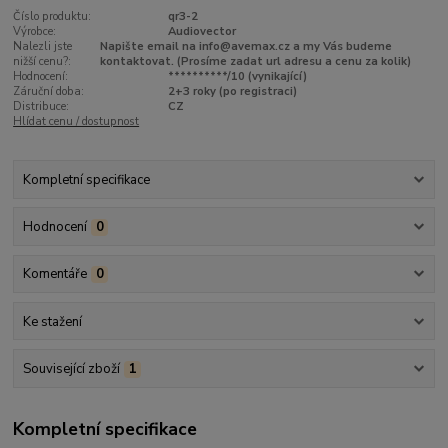
Číslo produktu:
qr3-2
Výrobce:
Audiovector
Nalezli jste
Napište email na info@avemax.cz a my Vás budeme
nižší cenu?:
kontaktovat. (Prosíme zadat url adresu a cenu za kolik)
Hodnocení:
**********/10 (vynikající)
Záruční doba:
2+3 roky (po registraci)
Distribuce:
CZ
Hlídat cenu / dostupnost
Kompletní specifikace
Hodnocení
0
Komentáře
0
Ke stažení
Související zboží
1
Kompletní specifikace