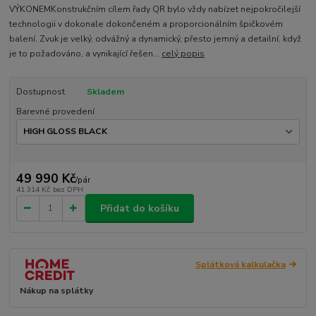
VÝKONEMKonstrukčním cílem řady QR bylo vždy nabízet nejpokročilejší
technologii v dokonale dokončeném a proporcionálním špičkovém
balení. Zvuk je velký, odvážný a dynamický, přesto jemný a detailní, když
je to požadováno, a vynikající řešen...
celý popis
Dostupnost
Skladem
Barevné provedení
49 990 Kč
/
pár
41 314 Kč
bez DPH
Přidat do košíku
Splátková kalkulačka
Nákup na splátky