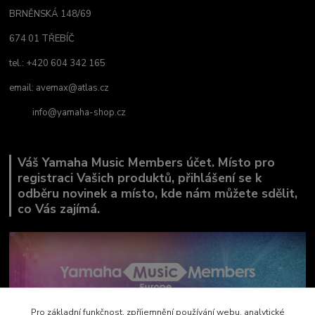
BRNĚNSKÁ 148/69
674 01 TŘEBÍČ
tel.: +420 604 342 165
email:
avemax@atlas.cz
info@yamaha-shop.cz
Váš Yamaha Music Members účet. Místo pro
registraci Vašich produktů, přihlášení se k
odběru novinek a místo, kde nám můžete sdělit,
co Vás zajímá.
Pro základní funkčnost, zpříjemnění používání webu, analytické