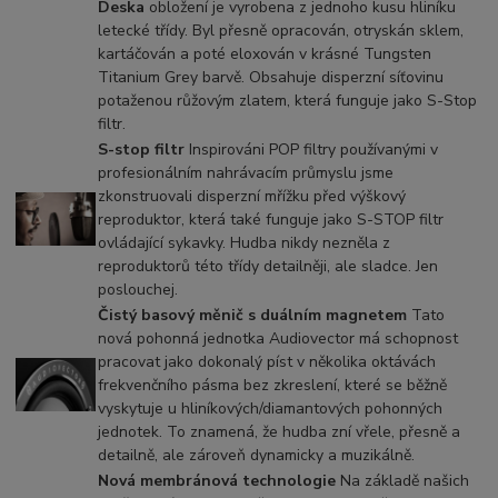
Deska
obložení je vyrobena z jednoho kusu hliníku
letecké třídy. Byl přesně opracován, otryskán sklem,
kartáčován a poté eloxován v krásné Tungsten
Titanium Grey barvě. Obsahuje disperzní síťovinu
potaženou růžovým zlatem, která funguje jako S-Stop
filtr.
S-stop filtr
Inspirováni POP filtry používanými v
profesionálním nahrávacím průmyslu jsme
zkonstruovali disperzní mřížku před výškový
reproduktor, která také funguje jako S-STOP filtr
ovládající sykavky. Hudba nikdy nezněla z
reproduktorů této třídy detailněji, ale sladce. Jen
poslouchej.
Čistý basový měnič s duálním magnetem
Tato
nová pohonná jednotka Audiovector má schopnost
pracovat jako dokonalý píst v několika oktávách
frekvenčního pásma bez zkreslení, které se běžně
vyskytuje u hliníkových/diamantových pohonných
jednotek. To znamená, že hudba zní vřele, přesně a
detailně, ale zároveň dynamicky a muzikálně.
Nová membránová technologie
Na základě našich