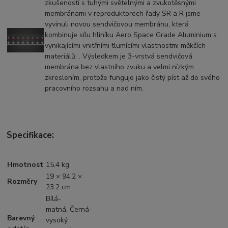
zkušeností s tuhými světelnými a zvukotěsnými
membránami v reproduktorech řady SR a R jsme
vyvinuli novou sendvičovou membránu, která
kombinuje sílu hliníku Aero Space Grade Aluminium s
vynikajícími vnitřními tlumícími vlastnostmi měkčích
materiálů. . Výsledkem je 3-vrstvá sendvičová
membrána bez vlastního zvuku a velmi nízkým
zkreslením, protože funguje jako čistý píst až do svého
pracovního rozsahu a nad ním.
Specifikace:
Hmotnost
15.4 kg
19 × 94.2 ×
Rozměry
23.2 cm
Bílá-
matná, Černá-
Barevný
vysoký