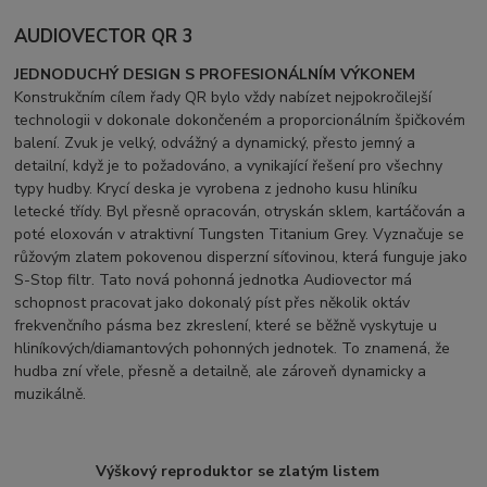
AUDIOVECTOR QR 3
JEDNODUCHÝ DESIGN S PROFESIONÁLNÍM VÝKONEM
Konstrukčním cílem řady QR bylo vždy nabízet nejpokročilejší
technologii v dokonale dokončeném a proporcionálním špičkovém
balení. Zvuk je velký, odvážný a dynamický, přesto jemný a
detailní, když je to požadováno, a vynikající řešení pro všechny
typy hudby. Krycí deska je vyrobena z jednoho kusu hliníku
letecké třídy. Byl přesně opracován, otryskán sklem, kartáčován a
poté eloxován v atraktivní Tungsten Titanium Grey. Vyznačuje se
růžovým zlatem pokovenou disperzní síťovinou, která funguje jako
S-Stop filtr. Tato nová pohonná jednotka Audiovector má
schopnost pracovat jako dokonalý píst přes několik oktáv
frekvenčního pásma bez zkreslení, které se běžně vyskytuje u
hliníkových/diamantových pohonných jednotek. To znamená, že
hudba zní vřele, přesně a detailně, ale zároveň dynamicky a
muzikálně.
Výškový reproduktor se zlatým listem