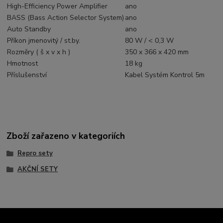
High-Efficiency Power Amplifier
ano
BASS (Bass Action Selector System)
ano
Auto Standby
ano
Příkon jmenovitý / st.by.
80 W / < 0,3 W
Rozměry ( š x v x h )
350 x 366 x 420 mm
Hmotnost
18 kg
Příslušenství
Kabel Systém Kontrol 5m
Zboží zařazeno v kategoriích
Repro sety
AKČNÍ SETY