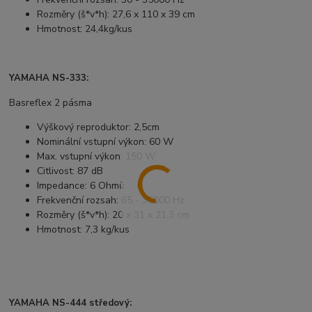
Rozměry (š*v*h): 27,6 x 110 x 39 cm
Hmotnost: 24,4kg/kus
YAMAHA NS-333:
Basreflex 2 pásma
Výškový reproduktor: 2,5cm
Nominální vstupní výkon: 60 W
Max. vstupní výkon: 150 W
Citlivost: 87 dB
Impedance: 6 Ohmů
Frekvenční rozsah: 65 - 35000 Hz
Rozměry (š*v*h): 20 x 31 x 21,3 cm
Hmotnost: 7,3 kg/kus
YAMAHA NS-444 středový: