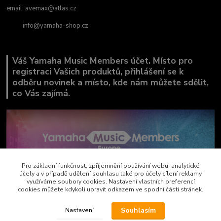
email:
avemax@atlas.cz
info@yamaha-shop.cz
Váš Yamaha Music Members účet. Místo pro
registraci Vašich produktů, přihlášení se k
odběru novinek a místo, kde nám můžete sdělit,
co Vás zajímá.
Pro základní funkčnost, zpříjemnění používání webu, analytické
účely a v případě udělení souhlasu také pro účely cílení reklamy
využíváme soubory cookies. Nastavení vlastních preferencí
cookies můžete kdykoli upravit odkazem ve spodní části stránek.
Souhlasím
Nastavení