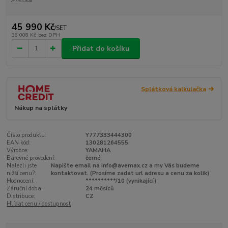
45 990 Kč
/
SET
38 008 Kč
bez DPH
Přidat do košíku
Splátková kalkulačka
Nákup na splátky
Číslo produktu:
Y777333444300
EAN kód:
130281264555
Výrobce:
YAMAHA
Barevné provedení:
černé
Nalezli jste
Napište email na info@avemax.cz a my Vás budeme
nižší cenu?:
kontaktovat. (Prosíme zadat url adresu a cenu za kolik)
Hodnocení:
**********/10 (vynikající)
Záruční doba:
24 měsíců
Distribuce:
CZ
Hlídat cenu / dostupnost