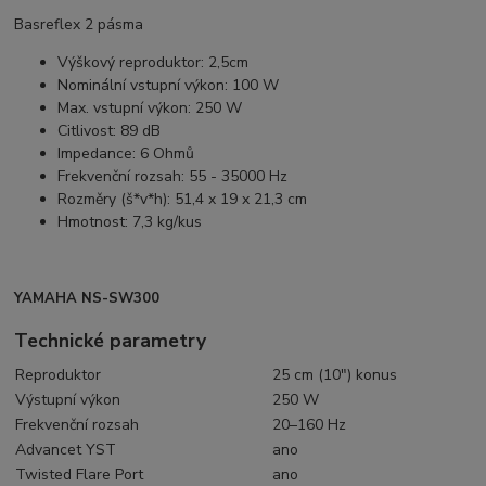
Basreflex 2 pásma
Výškový reproduktor: 2,5cm
Nominální vstupní výkon: 100 W
Max. vstupní výkon: 250 W
Citlivost: 89 dB
Impedance: 6 Ohmů
Frekvenční rozsah: 55 - 35000 Hz
Rozměry (š*v*h): 51,4 x 19 x 21,3 cm
Hmotnost: 7,3 kg/kus
YAMAHA NS-SW300
Technické parametry
Reproduktor
25 cm (10") konus
Výstupní výkon
250 W
Frekvenční rozsah
20–160 Hz
Advancet YST
ano
Twisted Flare Port
ano