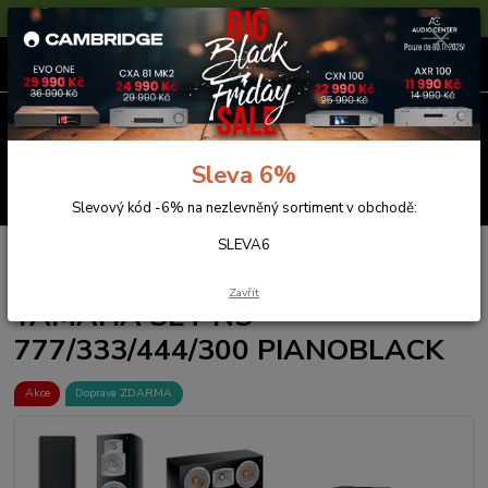
Sleva 6% na nezlevněné zboží s kódem SLEVA6
0
ks
za
0,00 Kč
Menu
Sleva 6%
Hledat
Slevový kód -6% na nezlevněný sortiment v obchodě:
SLEVA6
Úvod
Reprosoustavy
Yamaha
AKČNÍ SETY
YAMAHA SET NS-
777/333/444/300 PIANOBLACK
Zavřít
YAMAHA SET NS-
777/333/444/300 PIANOBLACK
Akce
Doprava ZDARMA