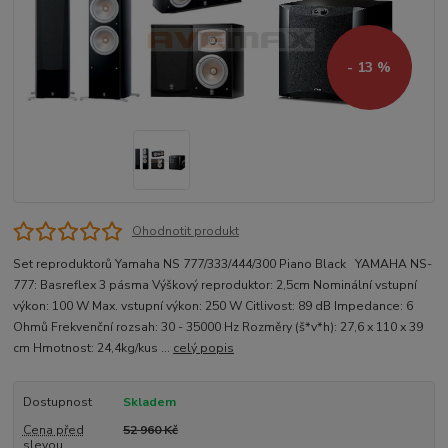
- 13 %
Ohodnotit produkt
Set reproduktorů Yamaha NS 777/333/444/300 Piano Black YAMAHA NS-
777: Basreflex 3 pásma Výškový reproduktor: 2,5cm Nominální vstupní
výkon: 100 W Max. vstupní výkon: 250 W Citlivost: 89 dB Impedance: 6
Ohmů Frekvenční rozsah: 30 - 35000 Hz Rozměry (š*v*h): 27,6 x 110 x 39
cm Hmotnost: 24,4kg/kus ...
celý popis
Dostupnost
Skladem
Cena před
52 960 Kč
slevou