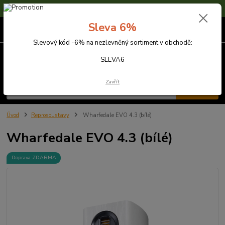
Sleva 6% na nezlevněné zboží s kódem SLEVA6
Sleva 6%
0
ks
za
0,00 Kč
Slevový kód -6% na nezlevněný sortiment v obchodě:
Menu
SLEVA6
Zavřít
Hledat
Úvod
Reprosoustavy
Wharfedale EVO 4.3 (bílé)
Wharfedale EVO 4.3 (bílé)
Doprava ZDARMA