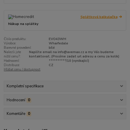
Splátková kalkulačka
Nákup na splátky
Číslo produktu:
EVO43WH
Výrobce:
Wharfedale
Barevné provedení:
bílé
Nalezli jste
Napište email na info@avemax.cz a my Vás budeme
nižší cenu?:
kontaktovat. (Prosíme zadat url adresu a cenu za kolik)
Hodnocení:
**********/10 (vynikající)
Distribuce:
CZ
Hlídat cenu / dostupnost
Kompletní specifikace
Hodnocení
0
Komentáře
0