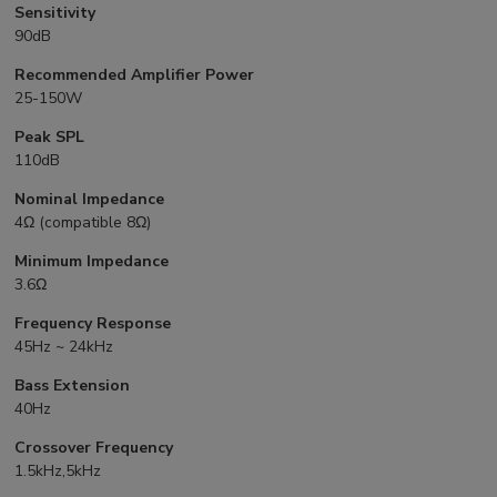
Sensitivity
90dB
Recommended Amplifier Power
25-150W
Peak SPL
110dB
Nominal Impedance
4Ω (compatible 8Ω)
Minimum Impedance
3.6Ω
Frequency Response
45Hz ~ 24kHz
Bass Extension
40Hz
Crossover Frequency
1.5kHz,5kHz