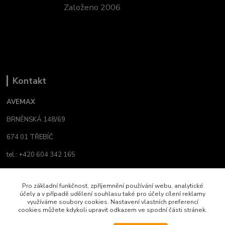
Založeno 2006
Kontakt
AVEMAX
BRNĚNSKÁ 148/69
674 01 TŘEBÍČ
tel.: +420 604 342 165
email:
avemax@atlas.cz
Pro základní funkčnost, zpříjemnění používání webu, analytické
info@yamaha-shop.cz
účely a v případě udělení souhlasu také pro účely cílení reklamy
využíváme soubory cookies. Nastavení vlastních preferencí
cookies můžete kdykoli upravit odkazem ve spodní části stránek.