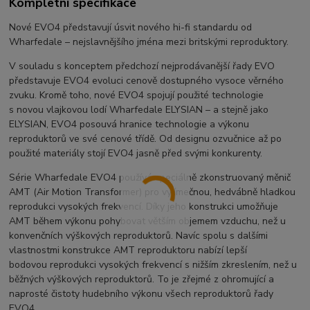
Kompletní specifikace
Nové EVO4 představují úsvit nového hi-fi standardu od
Wharfedale – nejslavnějšího jména mezi britskými reproduktory.
V souladu s konceptem předchozí nejprodávanější řady EVO
představuje EVO4 evoluci cenově dostupného vysoce věrného
zvuku. Kromě toho, nové EVO4 spojují použité technologie
s novou vlajkovou lodí Wharfedale ELYSIAN – a stejně jako
ELYSIAN, EVO4 posouvá hranice technologie a výkonu
reproduktorů ve své cenové třídě. Od designu ozvučnice až po
použité materiály stojí EVO4 jasně před svými konkurenty.
Série Wharfedale EVO4 používá speciálně zkonstruovaný měnič
AMT (Air Motion Transformer) pro vyjímečnou, hedvábně hladkou
reprodukci vysokých frekvencí. Díky jeho konstrukci umožňuje
AMT během výkonu pohybovat větším objemem vzduchu, než u
konvenčních výškových reproduktorů. Navíc spolu s dalšími
vlastnostmi konstrukce AMT reproduktoru nabízí lepší
bodovou reprodukci vysokých frekvencí s nižším zkreslením, než u
běžných výškových reproduktorů. To je zřejmé z ohromující a
naprosté čistoty hudebního výkonu všech reproduktorů řady
EVO4.