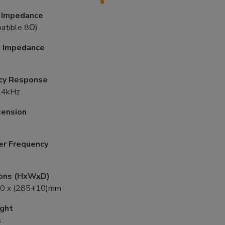
 Impedance
atible 8Ω)
 Impedance
cy Response
24kHz
tension
er Frequency
ons (HxWxD)
10 x (285+10)mm
ght
s