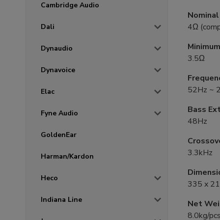
Cambridge Audio
Nominal
4Ω (comp
Dali
Minimum
Dynaudio
3.5Ω
Dynavoice
Frequen
52Hz ~ 
Elac
Bass Ex
Fyne Audio
48Hz
GoldenEar
Crossov
3.3kHz
Harman/Kardon
Dimensi
Heco
335 x 2
Indiana Line
Net Wei
8.0kg/pc