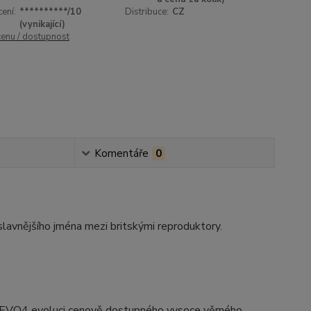
ení:
**********/10
Distribuce:
CZ
(vynikající)
cenu / dostupnost
Komentáře
0
lavnějšího jména mezi britskými reproduktory.
e EVO4 evoluci cenově dostupného vysoce věrného