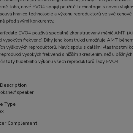
omě toho, nové EVO4 spojují použité technologie s novou vlajk
uvá hranice technologie a výkonu reproduktorů ve své cenové tř
ně před svými konkurenty.
arfedale EVO4 používá speciálně zkonstruovaný měnič AMT (Air
ci vysokých frekvencí. Díky jeho konstrukci umožňuje AMT běh
ch výškových reproduktorů. Navíc spolu s dalšími vlastnostmi k
eprodukci vysokých frekvencí s nižším zkreslením, než u běžných
 čistoty hudebního výkonu všech reproduktorů řady EVO4.
Description
okshelf speaker
re Type
ex
cer Complement