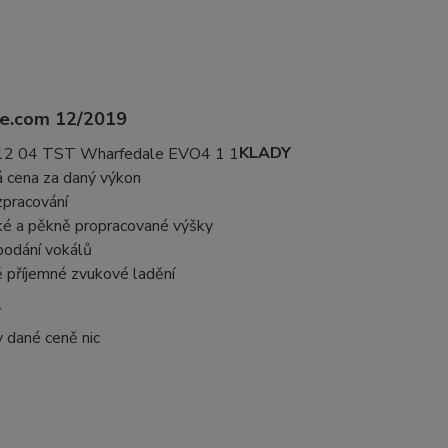
ice.com 12/2019
KLADY
á cena za daný výkon
zpracování
ké a pěkně propracované výšky
podání vokálů
 příjemné zvukové ladění
Y
 v dané ceně nic