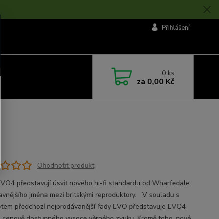
Přihlášení
0
ks
za
0,00 Kč
Ohodnotit produkt
VO4 představují úsvit nového hi-fi standardu od Wharfedale
lavnějšího jména mezi britskými reproduktory. V souladu s
tem předchozí nejprodávanější řady EVO představuje EVO4
i cenově dostupného vysoce věrného zvuku. Kromě toho, nové