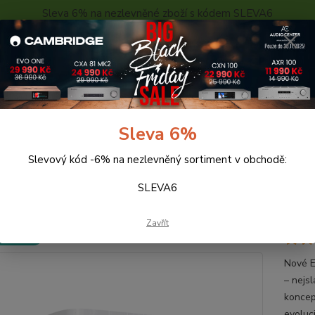
Sleva 6% na nezlevněné zboží s kódem SLEVA6
..
KONTAKTY
O NÁS
POPTÁVKA ZBOŽÍ - KALKULACE
Hledat
Sleva 6%
Slevový kód -6% na nezlevněný sortiment v obchodě:
eprosoustavy
Wharfedale EVO 4.1 (bílé)
SLEVA6
fedale EVO 4.1 (bílé)
Zavřít
 ZDARMA
Nové E
– nejs
koncep
evoluc