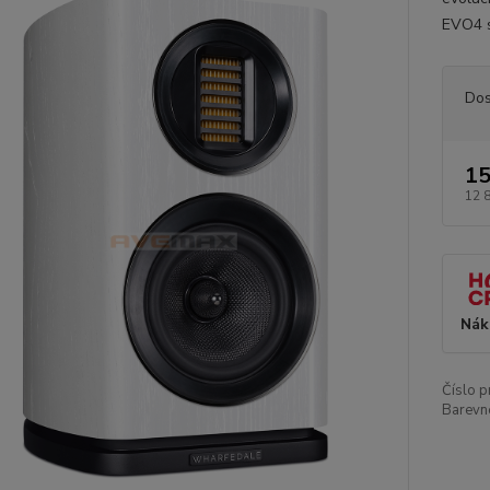
EVO4 s
Dos
15
12 
Nák
Číslo p
Barevn