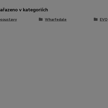
zařazeno v kategoriích
osoustavy
Wharfedale
EVO