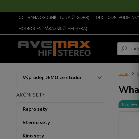
OCHRANA OSOBNÍCH ÚDAJŮ (GDPR)
OBCHODNÍ PODMÍNKY .
HODNOCENÍ ZÁKAZNÍKŮ (HEUREKA)
Úvod
R
Výprodej DEMO ze studia
Whar
AKČNÍ SETY
Doprava
Repro sety
Stereo sety
Kino sety