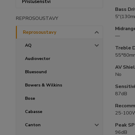
Příslušenství
Bass Dri
5″(130mm
REPROSOUSTAVY
Midrange
Reprosoustavy
—
AQ
Treble D
55*80m
Audiovector
AV Shie
Bluesound
No
Bowers & Wilkins
Sensitiv
87dB
Bose
Recomme
Cabasse
25-100
Peak SP
Canton
96dB