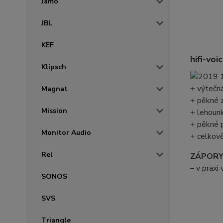
Jamo
JBL
KEF
hifi-vo
Klipsch
+ výtečn
Magnat
+ pěkné 
Mission
+ lehoun
+ pěkné 
Monitor Audio
+ celkově
Rel
ZÁPOR
– v praxi
SONOS
SVS
Triangle