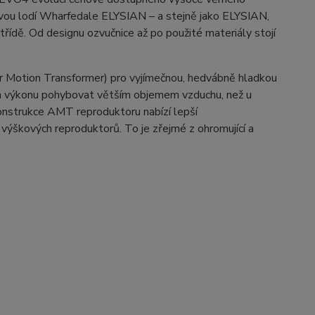
ovou lodí Wharfedale ELYSIAN – a stejně jako ELYSIAN,
ídě. Od designu ozvučnice až po použité materiály stojí
 Motion Transformer) pro vyjímečnou, hedvábně hladkou
em výkonu pohybovat větším objemem vzduchu, než u
onstrukce AMT reproduktoru nabízí lepší
 výškových reproduktorů. To je zřejmé z ohromující a