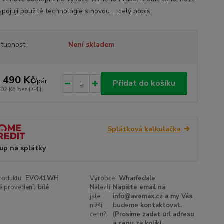
pojují použité technologie s novou ...
celý popis
tupnost
Není skladem
 490 Kč
/
pár
Přidat do košíku
802 Kč
bez DPH
Splátková kalkulačka
up na splátky
roduktu:
EVO41WH
Výrobce:
Wharfedale
é provedení:
bílé
Nalezli
Napište email na
jste
info@avemax.cz a my Vás
nižší
budeme kontaktovat.
cenu?:
(Prosíme zadat url adresu
a cenu za kolik)