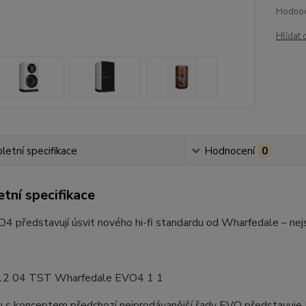
Hodnoc
Hlídat 
etní specifikace
Hodnocení
0
tní specifikace
 představují úsvit nového hi-fi standardu od Wharfedale – nejs
u s konceptem předchozí nejprodávanější řady EVO představuj