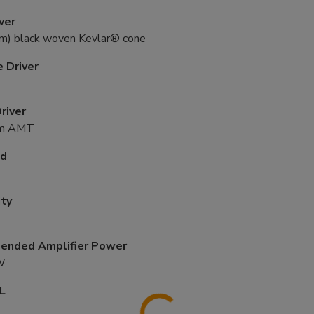
ver
) black woven Kevlar® cone
 Driver
river
m AMT
ld
ity
nded Amplifier Power
W
L