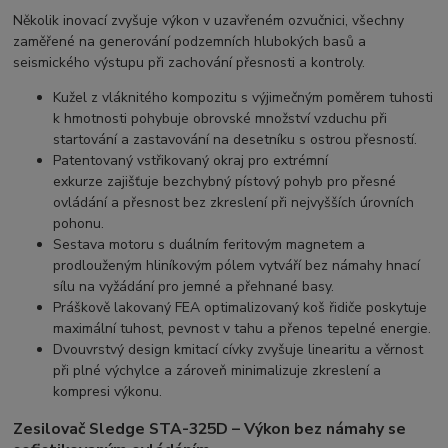
Několik inovací zvyšuje výkon v uzavřeném ozvučnici, všechny
zaměřené na generování podzemních hlubokých basů a
seismického výstupu při zachování přesnosti a kontroly.
Kužel z vláknitého kompozitu s výjimečným poměrem tuhosti
k hmotnosti
pohybuje obrovské množství vzduchu při
startování a zastavování na desetníku s ostrou přesností.
Patentovaný vstřikovaný okraj pro extrémní
exkurze
zajišťuje bezchybný pístový pohyb pro přesné
ovládání a přesnost bez zkreslení při nejvyšších úrovních
pohonu.
Sestava motoru s duálním feritovým magnetem a
prodlouženým hliníkovým pólem
vytváří bez námahy hnací
sílu na vyžádání pro jemné a přehnané basy.
Práškově lakovaný FEA optimalizovaný koš řidiče
poskytuje
maximální tuhost, pevnost v tahu a přenos tepelné energie.
Dvouvrstvý design kmitací cívky
zvyšuje linearitu a věrnost
při plné výchylce a zároveň minimalizuje zkreslení a
kompresi výkonu.
Zesilovač Sledge STA-325D – Výkon bez námahy se