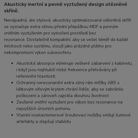
Akusticky inertní a pevně vyztužený design utěsněné
skříně.
Nenápadná, ale stylová, akusticky optimalizovaná utěsněná skříň
se vyznačuje extra silnou přední přepážkou MDF a pevným
vnitřním vyztužením pro vytvoření prostředí bez
rezonance. Dostatečně kompaktní, aby se vešel téměř do každé
místnosti nebo systému, slouží jako prázdné plátno pro
nekompromisní výkon subwooferu.
Akustická absorpce
eliminuje veškeré zabarvení z kabinetu,
i když jsou nejhlubší nízké frekvence přehrávány při
referenční hlasitosti.
Ochranný nerezonanční extra silný rám mřížky ABS
s
látkovým síťovým krytem chrání řidiče, aby se zabránilo
poškození a zároveň zajistila dlouhou životnost
Zesílené vnitřní vyztužení
pro výkon bez rezonance na
nejvyšších úrovních pohonu
Vlastní isoelastomerové šroubovací nožičky
snižují šumové
artefakty a zlepšují stabilitu