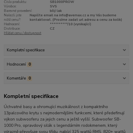
Číslo produktu:
SB1000PROW
Výrobce:
SVS
Barevné provedení:
bílý lak
Nalezli jste
Napište email na info@avemax.cz a my Vás budeme
nižší cenu?:
kontaktovat. (Prosíme zadat url adresu a cenu za kolik)
Hodnocení:
**********/10 (vynikající)
Distribuce:
CZ
Hlídat cenu / dostupnost
Kompletní specifikace
Hodnocení
0
Komentáře
0
Kompletní specifikace
Úchvatné basy a ohromující muzikálnost z kompaktního
13palcového krytu s nejmodernějšími funkcemi, které předefinují
výkon subwooferu za jejich cenu a ještě vyšší. Subwoofer SB-
1000 Pro, opravdový silák s legendárním rodokmenem, který
výrazně převyšuje svou třídu, nabízí 325 wattů RMS, 820+ wattů