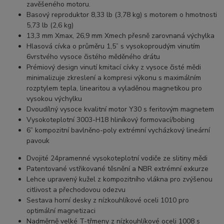
zavěšeného motoru.
Basový reproduktor 8,33 lb (3,78 kg) s motorem o hmotnosti
5,73 lb (2,6 kg)
13,3 mm Xmax, 26,9 mm Xmech přesně zarovnaná výchylka
Hlasová cívka o průměru 1,5” s vysokoproudým vinutím
6vrstvého vysoce čistého měděného drátu
Prémiový design vinutí kmitací cívky z vysoce čisté mědi
minimalizuje zkreslení a kompresi výkonu s maximálním
rozptylem tepla, linearitou a vyladěnou magnetikou pro
vysokou výchylku
Dvoudílný vysoce kvalitní motor Y30 s feritovým magnetem
Vysokoteplotní 3003-H18 hliníkový formovací/bobing
6” kompozitní bavlněno-poly extrémní vycházkový lineární
pavouk
Dvojité 24pramenné vysokoteplotní vodiče ze slitiny mědi
Patentované vstřikované těsnění a NBR extrémní exkurze
Lehce upravený kužel z kompozitního vlákna pro zvýšenou
citlivost a přechodovou odezvu
Sestava horní desky z nízkouhlíkové oceli 1010 pro
optimální magnetizaci
Nadměrně velké T-třmeny z nízkouhlíkové oceli 1008 s