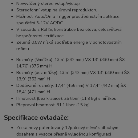
Nevyvážený stereo vstup/výstup
Stereofonní vstup na úrovni reproduktoru
Možnosti Auto/On a Trigger prostřednictvím aplikace,
spouštění 3-12V AC/DC
V souladu s RoHS, konstrukce bez olova, celosvětová
bezpečnostní certifikace
Zelená 0,5W nízká spotřeba energie v pohotovostním
režimu
Rozměry (š/mřížka): 13,5” (342 mm) VX 13” (330 mm) ŠX
14,76” (375 mm) H
Rozměry (bez mřížky): 13,5” (342 mm) VX 13” (330 mm) ŠX
13,9” (352 mm) H
Dodávané rozměry: 17,4” (455 mm) V 17,4” (442 mm) ŠX
18,4” (471 mm) H
Hmotnost (bez krabice): 26 liber (11,9 kg) s mřížkou
Přepravní hmotnost: 31,1 liber (15 kg)
Specifikace ovladače:
Zcela nový patentovaný 12palcový měnič s dlouhým
dosahem s vysoce přesně vyladěnou konfigurací