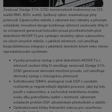
Zesilovač Sledge STA-325D, konzervativně hodnocený na 325
wattů RMS, 820+ wattů, špičkový výkon, maximalizuje plný
potenciál 12palcového měniče s výkonem bez námahy a přesným
ovládáním. Inovativní design kombinuje účinnost zesilovače třídy D
se schopností generovat kolosální proud prostřednictvím plně
diskrétních MOSFETů pro vynikající skutečný výkon subwooferu
na všech úrovních měniče, v jakékoli místnosti, což umožňuje
bezproblémovou integraci s jakýmkoli domácím kinem nebo stereo
reproduktorovým systémem. .
Vysoký proudový výstup z plně diskrétních MOSFETů
s
účinností zesílení třídy D umožňuje zesilovači Sledge STA-
325D generovat obrovské množství proudu, což umožňuje
obrovský výstup s chirurgickou přesností.
Sofistikovaný 50MHz analogový zvuk DSP s vysokým
rozlišením
je nejpokročilejší digitální procesor, jaký byl kdy
použit v subwooferu, a zachovává nedotčenou kvalitu
zvuku díky pokročilému ladění v místnosti, výkonným
ovládacím prvkům DSP, uživatelským předvolbám a dalším.
Optimalizované křivky frekvenční odezvy
pro uzavřenou