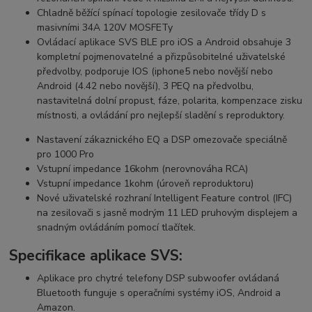
Chladně běžící spínací topologie zesilovače třídy D s
masivními 34A 120V MOSFETy
Ovládací aplikace SVS BLE pro iOS a Android obsahuje 3
kompletní pojmenovatelné a přizpůsobitelné uživatelské
předvolby, podporuje IOS (iphone5 nebo novější nebo
Android (4.42 nebo novější), 3 PEQ na předvolbu,
nastavitelná dolní propust, fáze, polarita, kompenzace zisku
místnosti, a ovládání pro nejlepší sladění s reproduktory.
Nastavení zákaznického EQ a DSP omezovače speciálně
pro 1000 Pro
Vstupní impedance 16kohm (nerovnováha RCA)
Vstupní impedance 1kohm (úroveň reproduktoru)
Nové uživatelské rozhraní Intelligent Feature control (IFC)
na zesilovači s jasně modrým 11 LED pruhovým displejem a
snadným ovládáním pomocí tlačítek.
Specifikace aplikace SVS:
Aplikace pro chytré telefony DSP subwoofer ovládaná
Bluetooth funguje s operačními systémy iOS, Android a
Amazon.