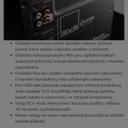
Ovládání úrovně
pro jemné doladění celkové výstupní
úrovně, která nejlépe odpovídá systému a místnosti
Ovládání nízkopropustného filtru
pro zajištění hladkých
zvukových přechodů a bezproblémového prolnutí s hlavními
reproduktory
Ovládání fáze
pro sladění výstupního časování subwooferu
s hlavními reproduktory nebo přídavnými subwoofery
Port USB
také poskytuje napájení pro volitelný bezdrátový
audio adaptér SVS SoundPath, který eliminuje potřebu
vedení kabelu k subwooferu ze zdrojové komponenty.
Vstup RCA Audio Interconnect Input
pro použití s ​​většinou
AV receiverů a předzesilovačů
Stereo vstupy na úrovni reproduktorů
pro použití se staršími
staršími přijímači