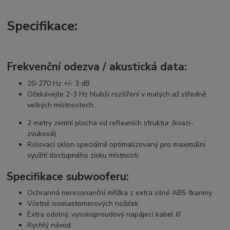
Specifikace:
Frekvenční odezva / akustická data:
20-270 Hz +/- 3 dB
Očekávejte 2-3 Hz hlubší rozšíření v malých až středně
velkých místnostech.
2 metry zemní plocha od reflexních struktur (kvazi-
zvuková).
Rolovací sklon speciálně optimalizovaný pro maximální
využití dostupného zisku místnosti.
Specifikace subwooferu:
Ochranná nerezonanční mřížka z extra silné ABS tkaniny
Včetně isoelastomerových nožiček
Extra odolný, vysokoproudový napájecí kabel 6'
Rychlý návod