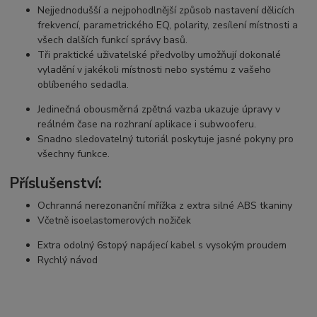
Nejjednodušší a nejpohodlnější způsob nastavení dělicích
frekvencí, parametrického EQ, polarity, zesílení místnosti a
všech dalších funkcí správy basů.
Tři praktické uživatelské předvolby umožňují dokonalé
vyladění v jakékoli místnosti nebo systému z vašeho
oblíbeného sedadla.
Jedinečná obousměrná zpětná vazba ukazuje úpravy v
reálném čase na rozhraní aplikace i subwooferu.
Snadno sledovatelný tutoriál poskytuje jasné pokyny pro
všechny funkce.
Příslušenství:
Ochranná nerezonanční mřížka z extra silné ABS tkaniny
Včetně isoelastomerových nožiček
Extra odolný 6stopý napájecí kabel s vysokým proudem
Rychlý návod