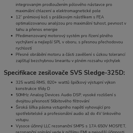
integrovaným prodloužením pólového nástavce pro
maximální chlazení a elektromagnetické pole
12” prémiový koš s práškovým nástřikem s FEA
optimalizovanou analýzou pro maximální tuhost, pevnost v
tahu a přenos energie
Předimenzovaný motorový systém pro řízení plného
vychýlení a nejlepší SPL v oboru, s přesnou přechodovou
rychlostí
Přesné obrábění motoru a části zavěšení s úzkou tolerancí
zajišťují bezchybnou linearitu v plném rozsahu výchylek
Specifikace zesilovače SVS Sledge-325D:
325 wattů RMS, 820+ wattů špičkový výstupní výkon
konstrukce třídy D
50MHz Analog Devices Audio DSP, vysoké rozlišení s
dvojitou přesností 56bitového filtrování
Široká šířka pásma vstupního napětí vyhovující pro
spotřebitelské a profesionální audio až do 4V linkového
vstupu.
Vysoce účinný LLC rezonanční SMPS s 17A 650V MOSFET,
rezonanční spínání vede k nižšímu EMI a nejvyšší účinnosti.