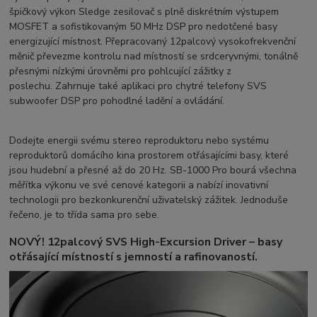
špičkový výkon Sledge zesilovač s plně diskrétním výstupem
MOSFET a sofistikovaným 50 MHz DSP pro nedotčené basy
energizující místnost. Přepracovaný 12palcový vysokofrekvenční
měnič převezme kontrolu nad místností se srdceryvnými, tonálně
přesnými nízkými úrovněmi pro pohlcující zážitky z
poslechu. Zahrnuje také aplikaci pro chytré telefony SVS
subwoofer DSP pro pohodlné ladění a ovládání.
Dodejte energii svému stereo reproduktoru nebo systému
reproduktorů domácího kina prostorem otřásajícími basy, které
jsou hudební a přesné až do 20 Hz. SB-1000 Pro bourá všechna
měřítka výkonu ve své cenové kategorii a nabízí inovativní
technologii pro bezkonkurenční uživatelský zážitek. Jednoduše
řečeno, je to třída sama pro sebe.
NOVÝ! 12palcový SVS High-Excursion Driver – basy
otřásající místností s jemností a rafinovaností.