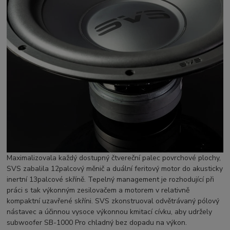
Maximalizovala každý dostupný čtvereční palec povrchové plochy,
SVS zabalila 12palcový měnič a duální feritový motor do akusticky
inertní 13palcové skříně. Tepelný management je rozhodující při
práci s tak výkonným zesilovačem a motorem v relativně
kompaktní uzavřené skříni. SVS zkonstruoval odvětrávaný pólový
nástavec a účinnou vysoce výkonnou kmitací cívku, aby udržely
subwoofer SB-1000 Pro chladný bez dopadu na výkon.