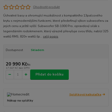
Ohodnotit produkt
Úchvatné basy a ohromující muzikálnost z kompaktního 13palcového
krytu s nejmodernějšími funkcemi, které předefinují výkon subwooferu za
jejich cenu a ještě vyšší. Subwoofer SB-1000 Pro, opravdový silák s
legendárním rodokmenem, který výrazně převyšuje svou třídu, nabízí 325
wattů RMS, 820+ wattů šp...
celý popis
Dostupnost
Skladem
20 990 Kč
/
ks
17 347 Kč
bez DPH
Přidat do košíku
Splátková kalkulačka
Nákup na splátky