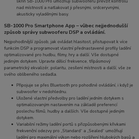
skříň SB-1000 Pro umožňují subwooferu převzít kontrolu
nad místností a natlakovat ji přesnými, srdceryvnými,
akusticky vyladěnými basy.
SB-1000 Pro Smartphone App – vůbec nejjednodušší
způsob správy subwooferu DSP a ovládání.
Nejpohodlnější způsob, jak ovládat hlasitost, přistupovat k více
funkcím DSP a programovat vlastní přednastavené profily ladění
optimalizované pro hudbu, filmy, hry a další. Vše dostupné
jediným dotykem. Upravte dělicí frekvence, třípásmový
parametrický ekvalizér, polaritu, zesílení místnosti a další, vše ze
svého oblíbeného sedadla.
Připojuje se přes Bluetooth
pro pohodlné ovládání, i když je
subwoofer v nedohlednu.
Uložené vlastní předvolby
pro ladění jedním dotykem s
optimalizovaným nastavením na základě preferencí
poslechu filmů, hudby a dalších. Vše dostupné jediným
dotykem.
Variabilní režimy ladění portů
s přizpůsobenými křivkami
frekvenční odezvy pro „Standard“ a „Sealed“ umožňují
ladění pro maximální výkon nebo rozšíření hlubokých basů a